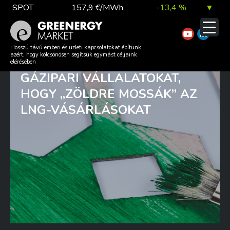
Skip
SPOT
157,9 €/MWh
-13,4 %
▼
to
content
TTF DA
56,1 €/MWh
7,0 %
▲
A GREENPEACE AZZAL
Hosszú távú emberi és üzleti kapcsolatokat építünk
azért, hogy kölcsönösen segítsük egymást céljaink
VÁDOLJA A KÍNAI OLAJ- ÉS
elérésében
GÁZIPARI VÁLLALATOKAT,
EUA
81,9 €/t
1,0 %
▲
HOGY „ZÖLDRE MOSSÁK” AZ
LNG-VÁSÁRLÁSOKAT
DAX index
26 140,13
0,1 %
▲
EUR árfolyam
363,03 Ft
0,2 %
▲