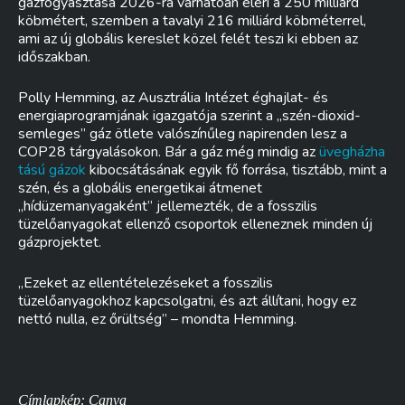
gázfogyasztása 2026-ra várhatóan eléri a 250 milliárd
köbmétert, szemben a tavalyi 216 milliárd köbméterrel,
ami az új globális kereslet közel felét teszi ki ebben az
időszakban.
Polly Hemming, az Ausztrália Intézet éghajlat- és
energiaprogramjának igazgatója szerint a „szén-dioxid-
semleges” gáz ötlete valószínűleg napirenden lesz a
COP28 tárgyalásokon. Bár a gáz még mindig az
üvegházha
tású gázok
kibocsátásának egyik fő forrása, tisztább, mint a
szén, és a globális energetikai átmenet
„hídüzemanyagaként” jellemezték, de a fosszilis
tüzelőanyagokat ellenző csoportok elleneznek minden új
gázprojektet.
„Ezeket az ellentételezéseket a fosszilis
tüzelőanyagokhoz kapcsolgatni, és azt állítani, hogy ez
nettó nulla, ez őrültség” – mondta Hemming.
Címlapkép: Canva