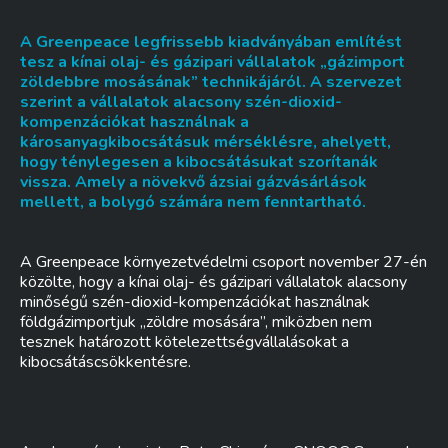
A Greenpeace legfrissebb kiadványában említést
tesz a kínai olaj- és gázipari vállalatok „gázimport
zöldebbre mosásának” technikájáról. A szervezet
szerint a vállalatok alacsony szén-dioxid-
kompenzációkat használnak a
károsanyagkibocsátásuk mérséklésre, ahelyett,
hogy ténylegesen a kibocsátásukat szorítanák
vissza. Amely a növekvő ázsiai gázvásárlások
mellett, a bolygó számára nem fenntartható.
A Greenpeace környezetvédelmi csoport november 27-én
közölte, hogy a kínai olaj- és gázipari vállalatok alacsony
minőségű szén-dioxid-kompenzációkat használnak
földgázimportjuk „zöldre mosására”, miközben nem
tesznek határozott kötelezettségvállalásokat a
kibocsátáscsökkentésre.