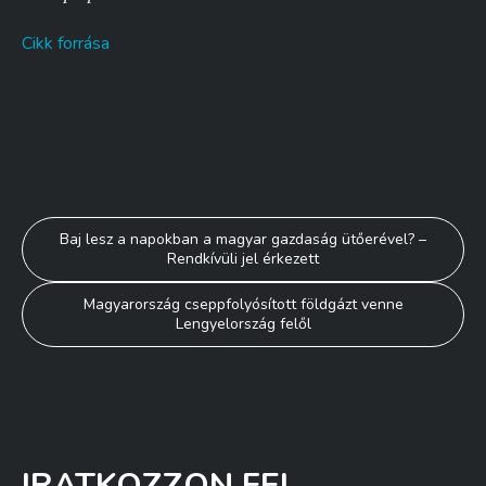
Cikk forrása
Bejegyzés
Baj lesz a napokban a magyar gazdaság ütőerével? –
Rendkívüli jel érkezett
navigáció
Magyarország cseppfolyósított földgázt venne
Lengyelország felől
IRATKOZZON FEL