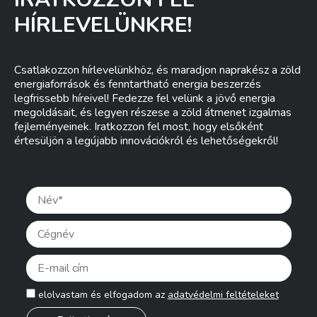
HÍRLEVELÜNKRE!
Csatlakozzon hírlevelünkhöz, és maradjon naprakész a zöld
energiaforrások és fenntartható energia beszerzés
legfrissebb híreivel! Fedezze fel velünk a jövő energia
megoldásait, és legyen részese a zöld átmenet izgalmas
fejleményeinek. Iratkozzon fel most, hogy elsőként
értesüljön a legújabb innovációkról és lehetőségekről!
Pleas
elolvastam és elfogadom az
adatvédelmi feltételeket