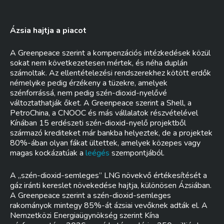
Ázsia hajtja a piacot
A Greenpeace szerint a kompenzációs intézkedések közül
sokat nem következetesen mértek, és néha duplán
számoltak. Az ellentételezési rendszerekhez kötött erdők
némelyike pedig érzékeny a tüzekre, amelyek
szénforrássá, nem pedig szén-dioxid-nyelővé
változtathatják őket. A Greenpeace szerint a Shell, a
PetroChina, a CNOOC és más vállalatok részvételével
Kínában 15 erdészeti szén-dioxid-nyelő projektből
származó krediteket már bankba helyeztek, de a projektek
80%-ában olyan fákat ültettek, amelyek közepes vagy
magas kockázatúak a
leégés
szempontjából.
A „szén-dioxid-semleges” LNG növekvő értékesítését a
gáz iránti kereslet növekedése hajtja, különösen Ázsiában.
A Greenpeace szerint a szén-dioxid-semleges
rakományok mintegy 85%-át ázsiai vevőknek adták el. A
Nemzetközi Energiaügynökség szerint Kína