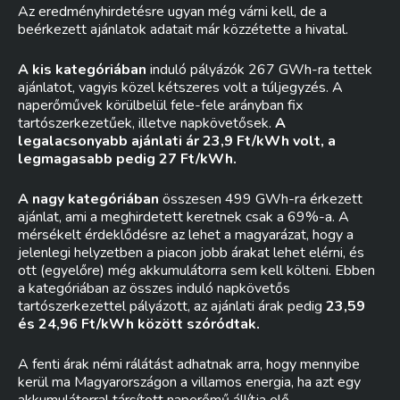
Az eredményhirdetésre ugyan még várni kell, de a
beérkezett ajánlatok adatait már közzétette a hivatal.
A kis kategóriában
induló pályázók 267 GWh-ra tettek
ajánlatot, vagyis közel kétszeres volt a túljegyzés. A
naperőművek körülbelül fele-fele arányban fix
tartószerkezetűek, illetve napkövetősek.
A
legalacsonyabb ajánlati ár 23,9 Ft/kWh volt, a
legmagasabb pedig 27 Ft/kWh.
A nagy kategóriában
összesen 499 GWh-ra érkezett
ajánlat, ami a meghirdetett keretnek csak a 69%-a. A
mérsékelt érdeklődésre az lehet a magyarázat, hogy a
jelenlegi helyzetben a piacon jobb árakat lehet elérni, és
ott (egyelőre) még akkumulátorra sem kell költeni. Ebben
a kategóriában az összes induló napkövetős
tartószerkezettel pályázott, az ajánlati árak pedig
23,59
és 24,96 Ft/kWh között szóródtak.
A fenti árak némi rálátást adhatnak arra, hogy mennyibe
kerül ma Magyarországon a villamos energia, ha azt egy