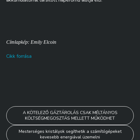
akkumulátorral társított naperőmű állítja elő.
Címlapkép: Emily Elcoin
Cikk forrása
Bejegyzés
A KÖTELEZŐ GÁZTÁROLÁS CSAK MÉLTÁNYOS
KÖLTSÉGMEGOSZTÁS MELLETT MŰKÖDHET
navigáció
Mesterséges kristályok segíthetik a számítógépeket
kevesebb energiával üzemelni