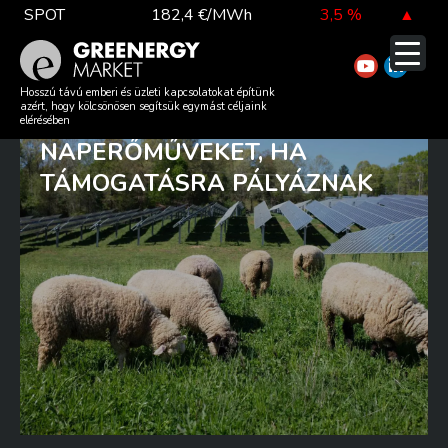
Skip
SPOT
182,4 €/MWh
3,5 %
▲
to
content
TTF DA
52,4 €/MWh
-5,3 %
▼
AKKUMULÁTORRAL KELL
Hosszú távú emberi és üzleti kapcsolatokat építünk
azért, hogy kölcsönösen segítsük egymást céljaink
TÁRSÍTANI AZ ÚJ
elérésében
NAPERŐMŰVEKET, HA
EUA
81,1 €/t
-0,3 %
▼
TÁMOGATÁSRA PÁLYÁZNAK
DAX index
26 126,30
-0,3 %
▼
EUR árfolyam
362,34 Ft
-0,4 %
▼