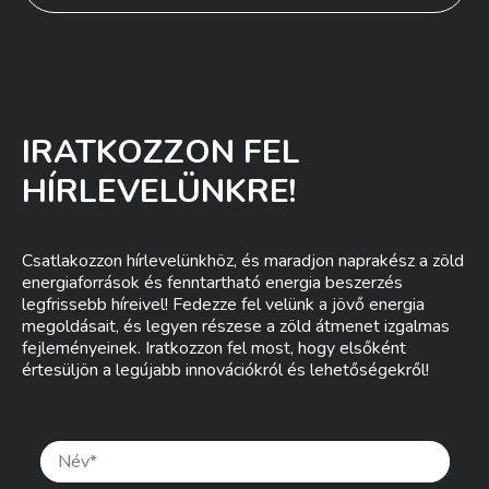
IRATKOZZON FEL
HÍRLEVELÜNKRE!
Csatlakozzon hírlevelünkhöz, és maradjon naprakész a zöld
energiaforrások és fenntartható energia beszerzés
legfrissebb híreivel! Fedezze fel velünk a jövő energia
megoldásait, és legyen részese a zöld átmenet izgalmas
fejleményeinek. Iratkozzon fel most, hogy elsőként
értesüljön a legújabb innovációkról és lehetőségekről!