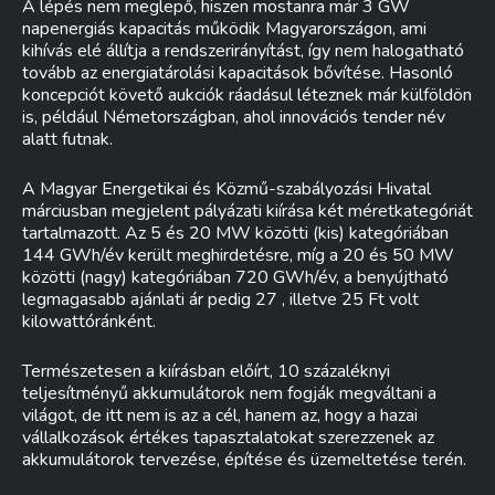
A lépés nem meglepő, hiszen mostanra már 3 GW
napenergiás kapacitás működik Magyarországon, ami
kihívás elé állítja a rendszerirányítást, így nem halogatható
tovább az energiatárolási kapacitások bővítése. Hasonló
koncepciót követő aukciók ráadásul léteznek már külföldön
is, például Németországban, ahol innovációs tender név
alatt futnak.
A Magyar Energetikai és Közmű-szabályozási Hivatal
márciusban megjelent pályázati kiírása két méretkategóriát
tartalmazott. Az 5 és 20 MW közötti (kis) kategóriában
144 GWh/év került meghirdetésre, míg a 20 és 50 MW
közötti (nagy) kategóriában 720 GWh/év, a benyújtható
legmagasabb ajánlati ár pedig 27 , illetve 25 Ft volt
kilowattóránként.
Természetesen a kiírásban előírt, 10 százaléknyi
teljesítményű akkumulátorok nem fogják megváltani a
világot, de itt nem is az a cél, hanem az, hogy a hazai
vállalkozások értékes tapasztalatokat szerezzenek az
akkumulátorok tervezése, építése és üzemeltetése terén.