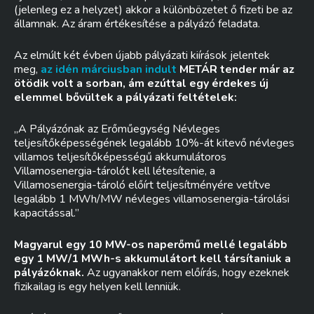
(jelenleg ez a helyzet) akkor a különbözetet ő fizeti be az
államnak. Az áram értékesítése a pályázó feladata.
Az elmúlt két évben újabb pályázati kiírások jelentek
meg,
az idén márciusban indult
METÁR tender már az
ötödik volt a sorban, ám ezúttal egy érdekes új
elemmel bővültek a pályázati feltételek:
„A Pályázónak az Erőműegység Névleges
teljesítőképességének legalább 10%-át kitevő névleges
villamos teljesítőképességű akkumulátoros
Villamosenergia-tárolót kell létesítenie, a
Villamosenergia-tároló előírt teljesítményére vetítve
legalább 1 MWh/MW névleges villamosenergia-tárolási
kapacitással.”
Magyarul egy 10 MW-os naperőmű mellé legalább
egy 1 MW/1 MWh-s akkumulátort kell társítaniuk a
pályázóknak.
Az ugyanakkor nem előírás, hogy ezeknek
fizikailag is egy helyen kell lenniük.