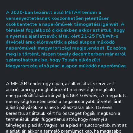
A 2020-ban lezárult első METÁR tender a
versenyeztetésnek köszönhetően jelentősen
csökkentette a naperőművek támogatási igényét.
A
témával foglalkozó cikkünkben akkor azt írtuk
, hogy
a nyertes ajánlattevők által kért 21-25 Ft/kWh-s
átvételi árak előrevetítik a piaci alapon működő
naperőművek magyarországi megjelenését. Ez azóta
meg is történt, hiszen tavaly decemberben már
arról
számolhattunk be
, hogy Tolnán elkészült
Magyarország első piaci alapon működő naperőműve.
A METÁR tender egy olyan, az állam által szervezett
aukció, ami egy meghatározott mennyiségű megújuló
energia előállítására irányul (pl. 864 GWh/év). A megadott
mennyiségi kereten belül a legalacsonyabb átvételi árat
ajánló pályázók kerülnek kiválasztásra, akik 15 éven
keresztül az általuk kért fix összeget fogják megkapni a
termelésük után, függetlenül attól, hogy mennyi a
tényleges piaci ár. Vagyis, ha a piaci ár alacsonyabb, mint az
ajánlati ár, akkor a termelő prémiumot kap, ha magasabb