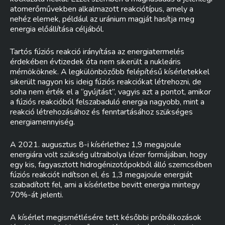
atomerőművekben alkalmazott reakciótípus, amely a
nehéz elemek, például az uránium magját hasítja meg
energia előállítása céljából.
Tartós fúziós reakció irányítása az energiatermelés
érdekében évtizedek óta nem sikerült a nukleáris
mérnököknek. A legkülönbözőbb felépítésű kísérletekkel
sikerült nagyon kis ideig fúziós reakciókat létrehozni, de
soha nem érték el a “gyújtást”, vagyis azt a pontot, amikor
a fúziós reakcióból felszabaduló energia nagyobb, mint a
reakció létrehozásához és fenntartásához szükséges
energiamennyiség.
A 2021. augusztus 8-i kísérlethez 1,9 megajoule
energiára volt szükség ultraibolya lézer formájában, hogy
egy kis, fagyasztott hidrogénizotópokból álló szemcsében
fúziós reakciót indítson el, és 1,3 megajoule energiát
szabadított fel, ami a kísérletbe bevitt energia mintegy
70%-át jelenti.
A kísérlet megismétlésére tett későbbi próbálkozások