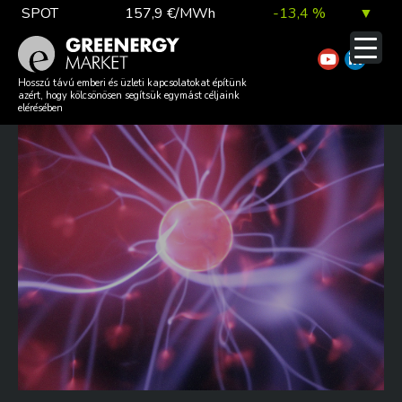
Skip
SPOT
157,9 €/MWh
-13,4 %
▼
to
content
TTF DA
56,1 €/MWh
7,0 %
▲
ÁTTÖRÉS A FÚZIÓS ENERGIA
Hosszú távú emberi és üzleti kapcsolatokat építünk
azért, hogy kölcsönösen segítsük egymást céljaink
KUTATÁSÁBAN
elérésében
EUA
81,9 €/t
1,0 %
▲
DAX index
26 140,13
0,1 %
▲
EUR árfolyam
363,03 Ft
0,2 %
▲