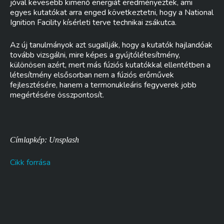
jóval kevesebb kimenő energiát eredményeztek, ami
egyes kutatókat arra enged következtetni, hogy a National
Ignition Facility kísérleti terve technikai zsákutca.
Az új tanulmányok azt sugallják, hogy a kutatók hajlandóak
tovább vizsgálni, mire képes a gyújtólétesítmény,
különösen azért, mert más fúziós kutatókkal ellentétben a
létesítmény elsősorban nem a fúziós erőművek
fejlesztésére, hanem a termonukleáris fegyverek jobb
megértésére összpontosít.
Címlapkép: Unsplash
Cikk forrása