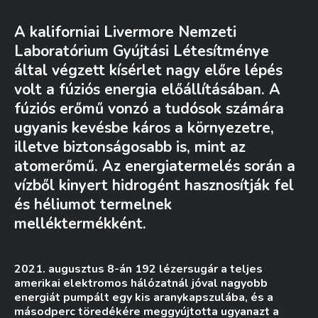
A kaliforniai Livermore Nemzeti
Laboratórium Gyújtási Létesítménye
által végzett kísérlet nagy előre lépés
volt a fúziós energia előállításában. A
fúziós erőmű vonzó a tudósok számára
ugyanis kevésbe káros a környezetre,
illetve biztonságosabb is, mint az
atomerőmű. Az energiatermelés során a
vízből kinyert hidrogént hasznosítják fel
és héliumot termelnek
melléktermékként.
2021. augusztus 8-án 192 lézersugár a teljes
amerikai elektromos hálózatnál jóval nagyobb
energiát pumpált egy kis aranykapszulába, és a
másodperc töredékére meggyújtotta ugyanazt a