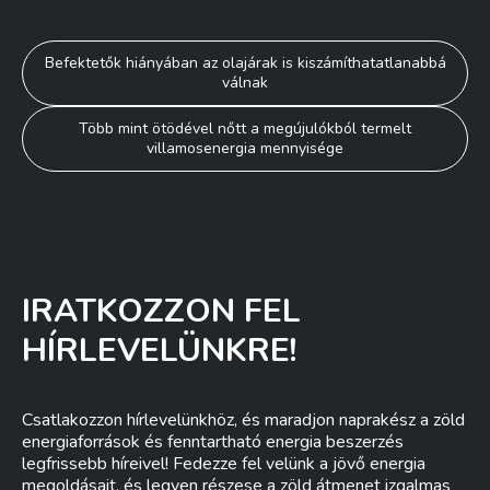
Bejegyzés
Befektetők hiányában az olajárak is kiszámíthatatlanabbá
válnak
navigáció
Több mint ötödével nőtt a megújulókból termelt
villamosenergia mennyisége
IRATKOZZON FEL
HÍRLEVELÜNKRE!
Csatlakozzon hírlevelünkhöz, és maradjon naprakész a zöld
energiaforrások és fenntartható energia beszerzés
legfrissebb híreivel! Fedezze fel velünk a jövő energia
megoldásait, és legyen részese a zöld átmenet izgalmas