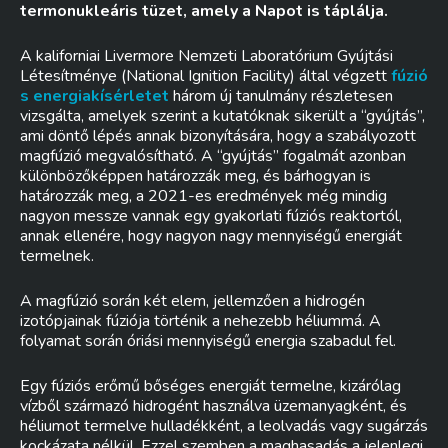
termonukleáris tüzet, amely a Napot is táplálja.
A kaliforniai Livermore Nemzeti Laboratórium Gyújtási
Létesítménye (National Ignition Facility) által végzett
fúzió
s energiakísérletet
három új tanulmány részletesen
vizsgálta, amelyek szerint a kutatóknak sikerült a “gyújtás”,
ami döntő lépés annak bizonyítására, hogy a szabályozott
magfúzió megvalósítható. A “gyújtás” fogalmát azonban
különbözőképpen határozzák meg, és bárhogyan is
határozzák meg, a 2021-es eredmények még mindig
nagyon messze vannak egy gyakorlati fúziós reaktortól,
annak ellenére, hogy nagyon nagy mennyiségű energiát
termelnek.
A magfúzió során két elem, jellemzően a hidrogén
izotópjainak fúziója történik a nehezebb héliummá. A
folyamat során óriási mennyiségű energia szabadul fel.
Egy fúziós erőmű bőséges energiát termelne, kizárólag
vízből származó hidrogént használva üzemanyagként, és
héliumot termelve hulladékként, a leolvadás vagy sugárzás
kockázata nélkül. Ezzel szemben a maghasadás a jelenlegi