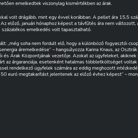
etően emelkedtek viszonylag kismértékben az árak.
kal volt drágább, mint egy évvel korábban. A pellet ára 15,5 száz
Az előző, januári hónaphoz képest a távfűtés ára nem változott, a
 százalékos emelkedés volt tapasztalható.
ált: „még soha nem fordult elő, hogy a különböző fogyasztói cso
mosenergia áremelkedése” – hangsúlyozza Karina Knaus, az Osztr
i és Árak Központjának vezetője. Azokat az ügyfeleket, akiknek 
járt az árgaranciája, esetenként hatalmas többletköltséget voltak
ssel rendelkező ügyfelek számára az eddig meghozott intézkedé
150 euró megtakarítást jelentenek az előző évhez képest” – mon