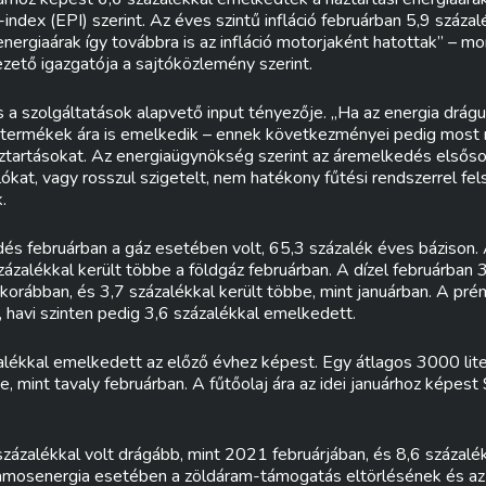
-index (EPI) szerint. Az éves szintű infláció februárban 5,9 százalé
energiaárak így továbbra is az infláció motorjaként hatottak” – m
ető igazgatója a sajtóközlemény szerint.
 a szolgáltatások alapvető input tényezője. „Ha az energia drágu
 termékek ára is emelkedik – ennek következményei pedig most
áztartásokat. Az energiaügynökség szerint az áremelkedés elsős
kat, vagy rosszul szigetelt, nem hatékony fűtési rendszerrel fel
.
s februárban a gáz esetében volt, 65,3 százalék éves bázison.
ázalékkal került többe a földgáz februárban. A dízel februárban 
korábban, és 3,7 százalékkal került többe, mint januárban. A pr
, havi szinten pedig 3,6 százalékkal emelkedett.
alékkal emelkedett az előző évhez képest. Egy átlagos 3000 lite
, mint tavaly februárban. A fűtőolaj ára az idei januárhoz képest 
zázalékkal volt drágább, mint 2021 februárjában, és 8,6 százalék
lamosenergia esetében a zöldáram-támogatás eltörlésének és az