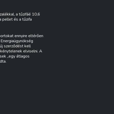
alékkal, a tűzifáé 10,6
 pellet és a tűzifa
portokat ennyire eltérően
ák Energiaügynökség
új szerződést kell
 kénytelenek elviselni. A
sek „egy átlagos
dta.