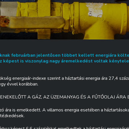
knak februárban jelentősen többet kellett energiára költe
z képest is viszonylag nagy áremelkedést voltak kénytelen
kség energiaár-indexe szerint a háztartási energia ára 27,4 szá
egy évvel korábban.
ENEKELŐTT A GÁZ, AZ ÜZEMANYAG ÉS A FŰTŐOLAJ ÁRA 
zó ára is emelkedett. A villamos energia esetében a háztartáso
ntézkedések.
árhoz képest 6,6 százalékkal emelkedtek a háztartási energiaár