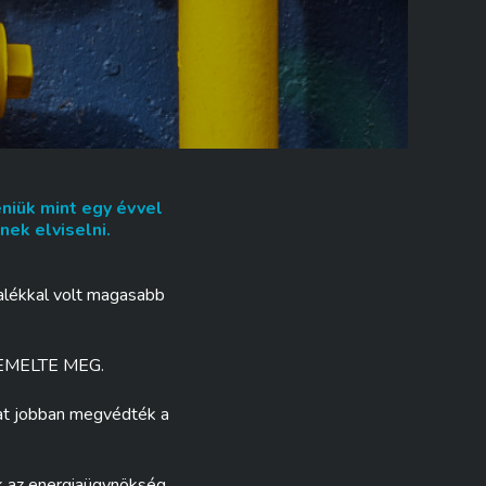
niük mint egy évvel
ek elviselni.
zalékkal volt magasabb
EMELTE MEG.
kat jobban megvédték a
ak az energiaügynökség