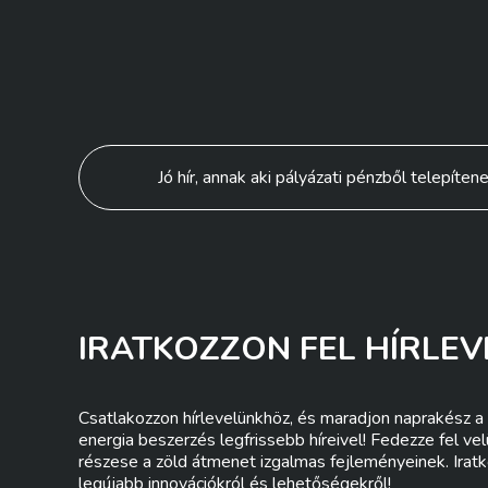
Bejegyzés
Jó hír, annak aki pályázati pénzből telepíte
navigáció
IRATKOZZON FEL HÍRLEV
Csatlakozzon hírlevelünkhöz, és maradjon naprakész a 
energia beszerzés legfrissebb híreivel! Fedezze fel ve
részese a zöld átmenet izgalmas fejleményeinek. Iratk
legújabb innovációkról és lehetőségekről!