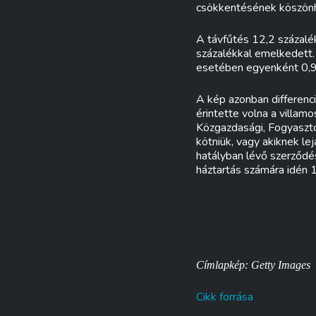
csökkentésének köszönh
A távfűtés 12,2 százalék
százalékkal emelkedett. 
esetében egyenként 0,9
A kép azonban differenci
érintette volna a villa
Közgazdasági, Fogyasztó
kötniük, vagy akiknek le
hatályban lévő szerződé
háztartás számára idén 
Címlapkép: Getty Images
Cikk forrása