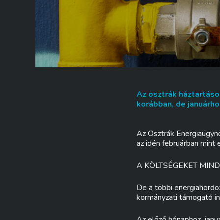
Az osztrák háztartáso
korábban, de januárho
Az Osztrák Energiaügynö
az idén februárban mint 
A KÖLTSÉGEKET MIND
De a többi energiahordo
kormányzati támogató i
Az előző hónaphoz, janu