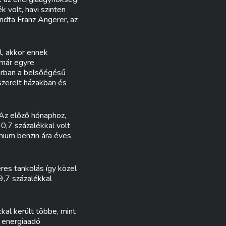
k volt, havi szinten
ondta Franz Angerer, az
l, akkor ennek
 már egyre
orban a belsőégésű
szerelt házakban és
 Az előző hónaphoz,
30,7 százalékkal volt
émium benzin ára éves
res tankolás így közel
9,7 százalékkal
kal került többe, mint
 energiaadó