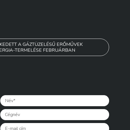
KEDETT A GÁZTÜZELÉSŰ ERŐMŰVEK
ERGIA-TERMELÉSE FEBRUÁRBAN
Please lea