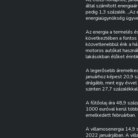
által számított energiaár
pedig 1,3 százalék. „Az 
energiaügynökség ügyvez
Az energia a termelés és
következtében a fontos
közvetlenebbül érik a h
motoros autókat használó
lakásokban élőket érintik
A legerősebb áremelkedé
januárhoz képest 20,9 sz
drágább, mint egy évvel 
szinten 27,7 százalékkal
A fűtőolaj ára 48,9 száz
1000 euróval kerül többe
emelkedett februárban.
A villamosenergia 14,9 s
2022 januárjában. A vil