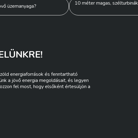
10 méter magas, szélturbinákk
 jövő üzemanyaga?
ELÜNKRE!
zöld energiaforrások és fenntartható
lünk a jövő energia megoldásait, és legyen
ozzon fel most, hogy elsőként értesüljön a