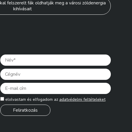
al felszerelt fák oldhatják meg a városi zöldenergia
kihívásait
Please lea
elolvastam és elfogadom az
adatvédelmi feltételeket