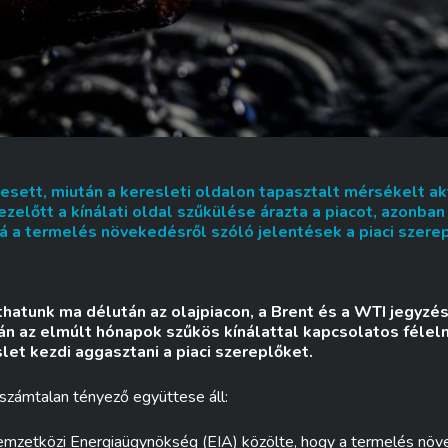
 esett, miután a keresleti oldalon tapasztalt mérsékelt ak
ezelőtt a kínálati oldal szűkülése árazta a piacot, azonban
á a termelés növekedésről szóló jelentések a piaci szerep
hatunk ma délután az olajpiacon, a Brent és a WTI jegyzése
án az elmúlt hónapok szűkös kínálattal kapcsolatos félel
let kezdi aggasztani a piaci szereplőket.
zámtalan tényező együttese áll:
emzetközi Energiaügynökség (EIA) közölte, hogy a termelés növ