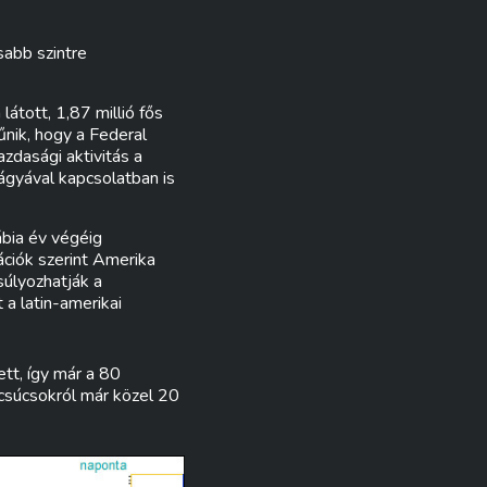
sabb szintre
átott, 1,87 millió fős
űnik, hogy a Federal
zdasági aktivitás a
ágyával kapcsolatban is
bia év végéig
ciók szerint Amerika
nsúlyozhatják a
 a latin-amerikai
tt, így már a 80
 csúcsokról már közel 20