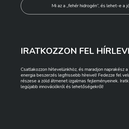
Bejegyzés
Mi az a „fehér hidrogén”, és lehet-e a
navigáció
IRATKOZZON FEL HÍRLEV
Csatlakozzon hírlevelünkhöz, és maradjon naprakész a 
energia beszerzés legfrissebb híreivel! Fedezze fel ve
részese a zöld átmenet izgalmas fejleményeinek. Iratk
legújabb innovációkról és lehetőségekről!