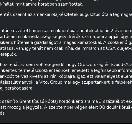
kínálat, mint amire korábban számítottak.
lentés szerint az amerikai olajkészletek augusztus óta a legmaga
után közzétett amerikai munkaerőpiaci adatok alapján 2 éve nem l
tartósan munkanélküliségi segélyt kérők száma, ami alapján úgy t
ikerül hűtenie a gazdaságot a magas kamatokkal. A csökkenő ga
hatással van, így tehát nem csak Kína, de immáron az USA olajétv
zereplők.
ához tehát az sem volt elegendő, hogy Oroszország és Szaúd-Ará
kéntes termeléscsökkentésüket, emellett a legfrissebb informá
ankciót tervez kivetni az iráni kőolajra, igaz, ezt valamelyest elle
ajszállítmányok, a Vitol Group már egy szupertankert is felbérelt
aj berakodására.
számító Brent típusú kőolaj hordónkénti ára ma 3 százalékot ese
 alatt mozog a jegyzés. A szeptember végén elért 98 dollár körüli
és.