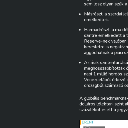
sem lesz olyan szűk a 
Másrészt, a szerdai je
emelkedtek.
Harmadrészt, a ma dél
szintre emelkedett a 
Reserve-nek valóban s
keresletre is negatív 
aggódhatnak a piaci s
Az árak szintentartás
meghosszabbították ön
napi 1 millió hordós sz
Venezuelából érkező ol
országból származó ol
A globális benchmarknak 
dolláros lélektani szint
százalékot esett a jegyz