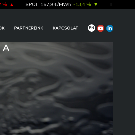
SPOT
157,9 €/MWh
-13,4 %
▼
TTF DA
56,1 €/MWh
EN
OK
PARTNEREINK
KAPCSOLAT
 A