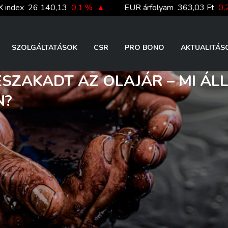
 140,13
0,1 %
▲
EUR árfolyam
363,03 Ft
0,2 %
▲
SZOLGÁLTATÁSOK
CSR
PRO BONO
AKTUALITÁS
SZAKADT AZ OLAJÁR – MI ÁLL
N?