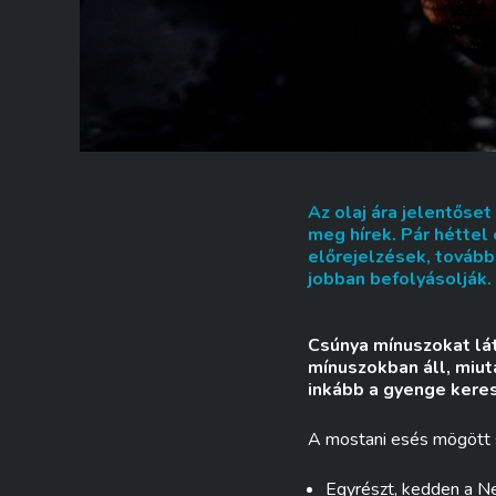
Az olaj ára jelentőset
meg hírek. Pár héttel 
előrejelzések, tovább
jobban befolyásolják.
Csúnya mínuszokat lát
mínuszokban áll, miut
inkább a gyenge keres
A mostani esés mögött s
Egyrészt, kedden a N