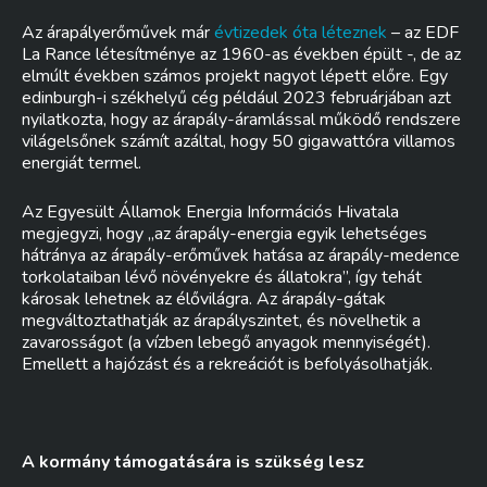
Az árapályerőművek már
évtizedek óta léteznek
– az EDF
La Rance létesítménye az 1960-as években épült -, de az
elmúlt években számos projekt nagyot lépett előre. Egy
edinburgh-i székhelyű cég például 2023 februárjában azt
nyilatkozta, hogy az árapály-áramlással működő rendszere
világelsőnek számít azáltal, hogy 50 gigawattóra villamos
energiát termel.
Az Egyesült Államok Energia Információs Hivatala
megjegyzi, hogy „az árapály-energia egyik lehetséges
hátránya az árapály-erőművek hatása az árapály-medence
torkolataiban lévő növényekre és állatokra”, így tehát
károsak lehetnek az élővilágra. Az árapály-gátak
megváltoztathatják az árapályszintet, és növelhetik a
zavarosságot (a vízben lebegő anyagok mennyiségét).
Emellett a hajózást és a rekreációt is befolyásolhatják.
A kormány támogatására is szükség lesz