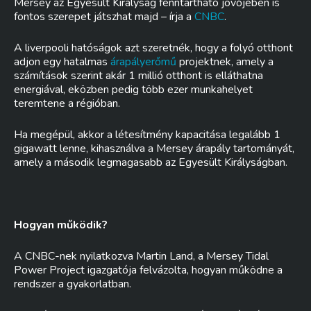
Mersey az Egyesült Királyság fenntartható jövőjében is
fontos szerepet játszhat majd – írja a
CNBC
.
A liverpooli hatóságok azt szeretnék, hogy a folyó otthont
adjon egy hatalmas
árapályerőmű
projektnek, amely a
számítások szerint akár 1 millió otthont is elláthatna
energiával, eközben pedig több ezer munkahelyet
teremtene a régióban.
Ha megépül, akkor a létesítmény kapacitása legalább 1
gigawatt lenne, kihasználva a Mersey árapály tartományát,
amely a második legmagasabb az Egyesült Királyságban.
Hogyan működik?
A CNBC-nek nyilatkozva Martin Land, a Mersey Tidal
Power Project igazgatója felvázolta, hogyan működne a
rendszer a gyakorlatban.