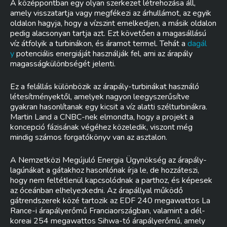
A középpontban egy olyan szerkezet létrehozása áll,
amely visszatartja vagy megfékezi az árhullámot, az egyik
oldalon hagyja, hogy a vízszint emelkedjen, a másik oldalon
pedig alacsonyan tartja azt. Ezt követően a magasállású
víz átfolyik a turbinákon, és áramot termel. Tehát a
dagál
y
potenciális energiáját használják fel, ami az árapály
magasságkülönbségét jelenti.
Ez a felállás különbözik az árapály-turbinákat használó
létesítményektől, amelyek nagyon leegyszerűsítve
gyakran hasonlítanak egy kicsit a víz alatti szélturbinákra.
Martin Land a CNBC-nek elmondta, hogy a projekt a
koncepció fázisának végéhez közeledik, viszont még
mindig számos forgatókönyv van az asztalon.
A Nemzetközi Megújuló Energia Ügynökség az árapály-
lagúnákat a gátakhoz hasonlónak írja le, de hozzáteszi,
hogy nem feltétlenül kapcsolódnak a parthoz, és képesek
az óceánban elhelyezkedni. Az árapállyal működő
gátrendszerek közé tartozik az EDF 240 megawattos La
Rance-i árapályerőmű Franciaországban, valamint a dél-
koreai 254 megawattos Sihwa-tó árapályerőmű, amely