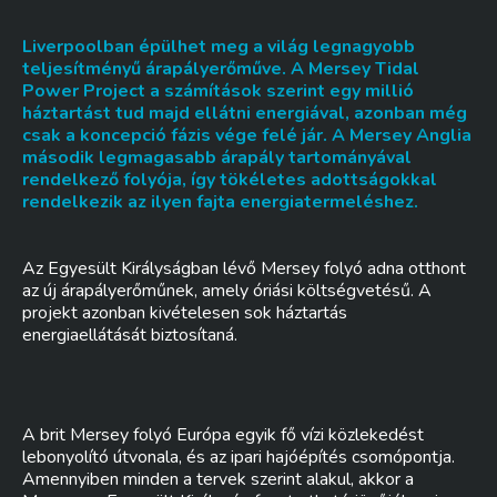
Liverpoolban épülhet meg a világ legnagyobb
teljesítményű árapályerőműve. A Mersey Tidal
Power Project a számítások szerint egy millió
háztartást tud majd ellátni energiával, azonban még
csak a koncepció fázis vége felé jár. A Mersey Anglia
második legmagasabb árapály tartományával
rendelkező folyója, így tökéletes adottságokkal
rendelkezik az ilyen fajta energiatermeléshez.
Az Egyesült Királyságban lévő Mersey folyó adna otthont
az új árapályerőműnek, amely óriási költségvetésű. A
projekt azonban kivételesen sok háztartás
energiaellátását biztosítaná.
A brit Mersey folyó Európa egyik fő vízi közlekedést
lebonyolító útvonala, és az ipari hajóépítés csomópontja.
Amennyiben minden a tervek szerint alakul, akkor a