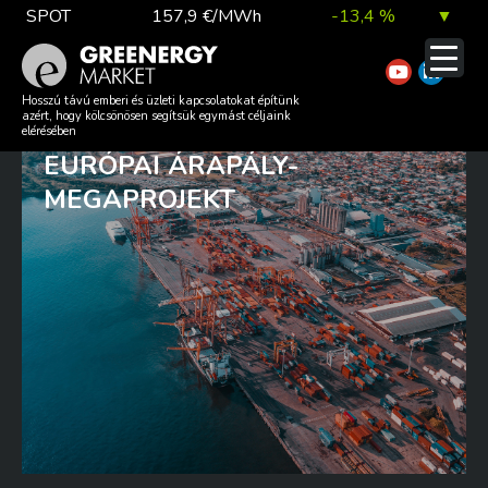
Skip
SPOT
157,9 €/MWh
-13,4 %
▼
to
content
TTF DA
56,1 €/MWh
7,0 %
▲
EGYMILLLIÓ OTTHONT TUDNA
Hosszú távú emberi és üzleti kapcsolatokat építünk
azért, hogy kölcsönösen segítsük egymást céljaink
ELLÁTNI ENERGIÁVAL AZ ÚJ
elérésében
EURÓPAI ÁRAPÁLY-
EUA
81,9 €/t
1,0 %
▲
MEGAPROJEKT
DAX index
26 140,13
0,1 %
▲
EUR árfolyam
363,03 Ft
0,2 %
▲