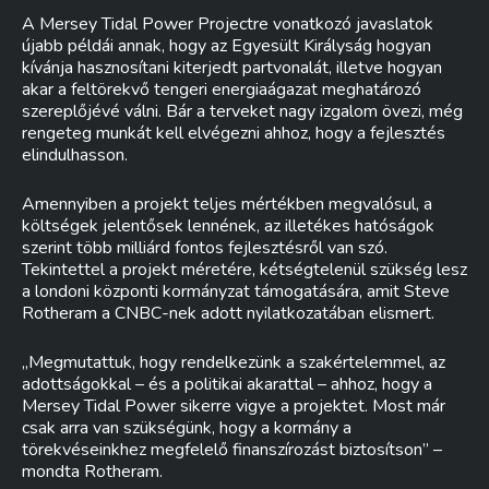
A Mersey Tidal Power Projectre vonatkozó javaslatok
újabb példái annak, hogy az Egyesült Királyság hogyan
kívánja hasznosítani kiterjedt partvonalát, illetve hogyan
akar a feltörekvő tengeri energiaágazat meghatározó
szereplőjévé válni. Bár a terveket nagy izgalom övezi, még
rengeteg munkát kell elvégezni ahhoz, hogy a fejlesztés
elindulhasson.
Amennyiben a projekt teljes mértékben megvalósul, a
költségek jelentősek lennének, az illetékes hatóságok
szerint több milliárd fontos fejlesztésről van szó.
Tekintettel a projekt méretére, kétségtelenül szükség lesz
a londoni központi kormányzat támogatására, amit Steve
Rotheram a CNBC-nek adott nyilatkozatában elismert.
„Megmutattuk, hogy rendelkezünk a szakértelemmel, az
adottságokkal – és a politikai akarattal – ahhoz, hogy a
Mersey Tidal Power sikerre vigye a projektet. Most már
csak arra van szükségünk, hogy a kormány a
törekvéseinkhez megfelelő finanszírozást biztosítson” –
mondta Rotheram.