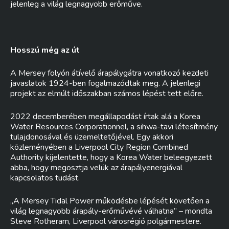
jelenleg a világ legnagyobb erőműve.
Hosszú még az út
A Mersey folyón átívelő árapálygátra vonatkozó kezdeti
javaslatok 1924-ben fogalmazódtak meg. A jelenlegi
projekt az elmúlt időszakban számos lépést tett előre.
2022 decemberében megállapodást írtak alá a Korea
Water Resources Corporationnel, a sihwa-tavi létesítmény
tulajdonosával és üzemeltetőjével. Egy akkori
közleményében a Liverpool City Region Combined
Authority kijelentette, hogy a Korea Water beleegyezett
abba, hogy megosztja velük az árapályenergiával
kapcsolatos tudást.
„A Mersey Tidal Power működésbe lépését követően a
világ legnagyobb árapály-erőművévé válhatna” – mondta
Steve Rotheram, Liverpool városrégió polgármestere.