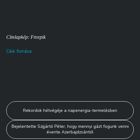
Címlapkép: Freepik
Cikk forrása
Bejegyzés
Rekordok hétvégéje a napenergia-termelésben
navigáció
Bejelentette Szijjártó Péter, hogy mennyi gázt fogunk venni
évente Azerbajdzsántól