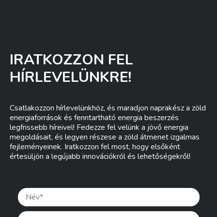
IRATKOZZON FEL
HÍRLEVELÜNKRE!
Csatlakozzon hírlevelünkhöz, és maradjon naprakész a zöld
energiaforrások és fenntartható energia beszerzés
legfrissebb híreivel! Fedezze fel velünk a jövő energia
megoldásait, és legyen részese a zöld átmenet izgalmas
fejleményeinek. Iratkozzon fel most, hogy elsőként
értesüljön a legújabb innovációkról és lehetőségekről!