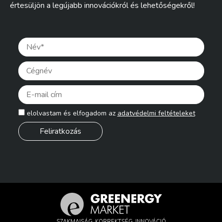
értesüljön a legújabb innovációkról és lehetőségekről!
Pleas
elolvastam és elfogadom az
adatvédelmi feltételeket
SZAKMAISÁG, KORREKTSÉG, INNOVÁCIÓ