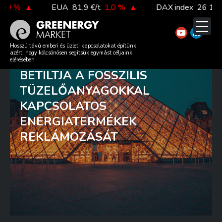
Skip
 %
▲
EUA
81,9 €/t
1,0 %
▲
DAX index
26 140,13
to
content
FRANCIAORSZÁG ELSŐ
Hosszú távú emberi és üzleti kapcsolatokat építünk
azért, hogy kölcsönösen segítsük egymást céljaink
EURÓPAI ORSZÁGKÉNT
elérésében
BETILTJA A FOSSZILIS
TÜZELŐANYAGOKKAL
KAPCSOLATOS
ENERGIATERMÉKEK
REKLÁMOZÁSÁT