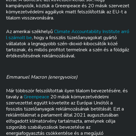
kampányolók, köztük a Greenpeace és 20 másik szervezet
környezetvédelmi aggályok miatt felszólították az EU-t a
tilalom visszavonására.
Az amerikai székhelyű
Climate Accountability Institute arró
l számolt be
, hogy a fosszilis tüzelőanyagokat gyártó
vállalatok a legnagyobb szén-dioxid-kibocsátók közé
tartoznak, és milliós profitot termelnek a szén és a földgáz
értékesítésének reklámozásával.
Emmanuel Macron (energyvoice)
Már többször felszólítottak ilyen tilalom bevezetésére, és
tavaly a
Greenpeace
20 másik környezetvédelmi
szervezettel együtt követelte az Európai Uniótól a
fosszilis tüzelőanyagok reklámozásának betiltását. Ezt a
reklámtilalmat a parlament által 2021 augusztusában
elfogadott klímatörvény tartalmazta, amelynek célja
szigorúbb szabályozások bevezetése az
energiafogyasztás csökkentése és a megújuló