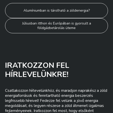
Bejegyzés
Alumíniumban is tárolható a zöldenergia?
navigáció
Júliusban itthon és Európában is gyorsult a
földgázbetárolás üteme
IRATKOZZON FEL
HÍRLEVELÜNKRE!
Csatlakozzon hírlevelünkhöz, és maradjon naprakész a zöld
energiaforrások és fenntartható energia beszerzés
legfrissebb híreivel! Fedezze fel velünk a jövő energia
megoldásait, és legyen részese a zöld átmenet izgalmas
fejleményeinek. Iratkozzon fel most, hogy elsőként