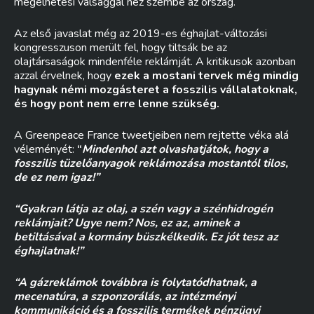
megélhetési válsággal néz szembe az ország.
Az első javaslat még az 2019-es éghajlat-változási
kongresszuson merült fel, hogy tiltsák be az
olajtársaságok mindenféle reklámját. A kritikusok azonban
azzal érvelnek, hogy
ezek a mostani tervek még mindig
hagynak némi mozgásteret a fosszilis vállalatoknak,
és hogy pont nem erre lenne szükség.
A Greenpeace France tweetjeiben nem rejtette véka alá
véleményét:
“
Mindenhol azt olvashatjátok, hogy a
fosszilis tüzelőanyagok reklámozása mostantól tilos,
de ez nem igaz!”
“Gyakran látja az olaj, a szén vagy a szénhidrogén
reklámjait? Ugye nem? Nos, ez az, aminek a
betiltásával a kormány büszkélkedik. Ez jót tesz az
éghajlatnak!”
“A gázreklámok továbbra is folytatódhatnak, a
mecenatúra, a szponzorálás, az intézményi
kommunikáció és a fosszilis termékek pénzügyi