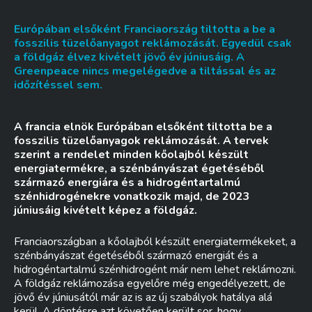
Európában elsőként Franciaország tiltotta a be a
fosszilis tüzelőanyagot reklámozását. Egyedül csak
a földgáz élvez kivételt jövő év júniusáig. A
Greenpeace nincs megelégedve a tiltással és az
időzítéssel sem.
A francia elnök Európában elsőként tiltotta be a
fosszilis tüzelőanyagok reklámozását. A tervek
szerint a rendelet minden kőolajból készült
energiatermékre, a szénbányászat égetéséből
származó energiára és a hidrogéntartalmú
szénhidrogénekre vonatkozik majd, de 2023
júniusáig kivételt képez a földgáz.
Franciaországban a kőolajból készült energiatermékeket, a
szénbányászat égetéséből származó energiát és a
hidrogéntartalmú szénhidrogént már nem lehet reklámozni.
A földgáz reklámozása egyelőre még engedélyezett, de
jövő év júniusától már az is az új szabályok hatálya alá
kerül. A döntésre azt követően került sor, hogy