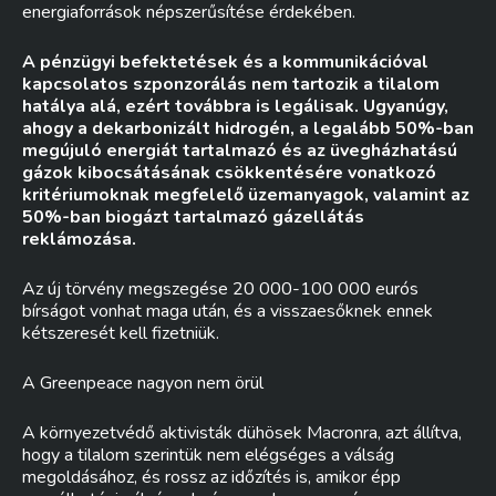
energiaforrások népszerűsítése érdekében.
A pénzügyi befektetések és a kommunikációval
kapcsolatos szponzorálás nem tartozik a tilalom
hatálya alá, ezért továbbra is legálisak. Ugyanúgy,
ahogy a dekarbonizált hidrogén, a legalább 50%-ban
megújuló energiát tartalmazó és az üvegházhatású
gázok kibocsátásának csökkentésére vonatkozó
kritériumoknak megfelelő üzemanyagok, valamint az
50%-ban biogázt tartalmazó gázellátás
reklámozása.
Az új törvény megszegése 20 000-100 000 eurós
bírságot vonhat maga után, és a visszaesőknek ennek
kétszeresét kell fizetniük.
A Greenpeace nagyon nem örül
A környezetvédő aktivisták dühösek Macronra, azt állítva,
hogy a tilalom szerintük nem elégséges a válság
megoldásához, és rossz az időzítés is, amikor épp