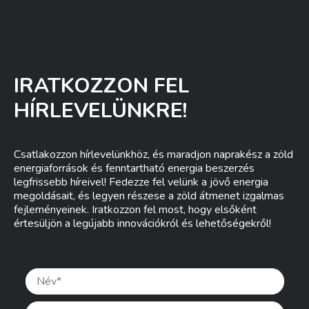
IRATKOZZON FEL
HÍRLEVELÜNKRE!
Csatlakozzon hírlevelünkhöz, és maradjon naprakész a zöld
energiaforrások és fenntartható energia beszerzés
legfrissebb híreivel! Fedezze fel velünk a jövő energia
megoldásait, és legyen részese a zöld átmenet izgalmas
fejleményeinek. Iratkozzon fel most, hogy elsőként
értesüljön a legújabb innovációkról és lehetőségekről!