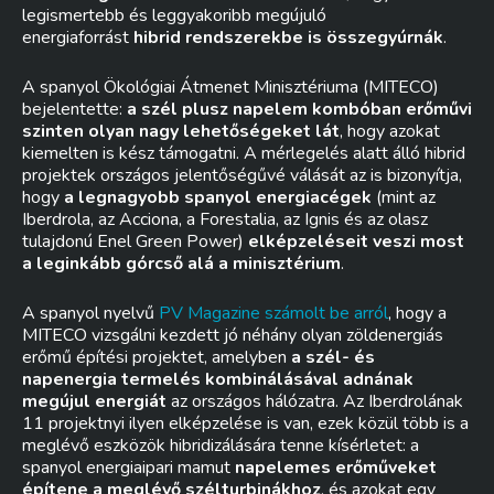
legismertebb és leggyakoribb megújuló
energiaforrást
hibrid rendszerekbe is összegyúrnák
.
A spanyol Ökológiai Átmenet Minisztériuma (MITECO)
bejelentette:
a szél plusz napelem kombóban erőművi
szinten olyan nagy lehetőségeket lát
, hogy azokat
kiemelten is kész támogatni. A mérlegelés alatt álló hibrid
projektek országos jelentőségűvé válását az is bizonyítja,
hogy
a legnagyobb spanyol energiacégek
(mint az
Iberdrola, az Acciona, a Forestalia, az Ignis és az olasz
tulajdonú Enel Green Power)
elképzeléseit veszi most
a leginkább górcső alá a minisztérium
.
A spanyol nyelvű
PV Magazine számolt be arról
, hogy a
MITECO vizsgálni kezdett jó néhány olyan zöldenergiás
erőmű építési projektet, amelyben
a szél- és
napenergia termelés kombinálásával adnának
megújul energiát
az országos hálózatra. Az Iberdrolának
11 projektnyi ilyen elképzelése is van, ezek közül több is a
meglévő eszközök hibridizálására tenne kísérletet: a
spanyol energiaipari mamut
napelemes erőműveket
építene a meglévő szélturbinákhoz
, és azokat egy