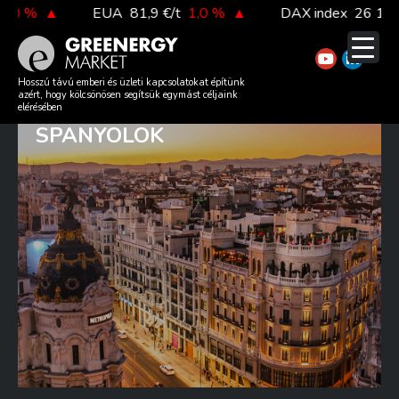
Skip
 %
▲
EUA
81,9 €/t
1,0 %
▲
DAX index
26 140,13
to
content
HIBRID ERŐMŰVEKTŐL
Hosszú távú emberi és üzleti kapcsolatokat építünk
azért, hogy kölcsönösen segítsük egymást céljaink
VÁRNAK MÁR MEGOLDÁST A
elérésében
SPANYOLOK