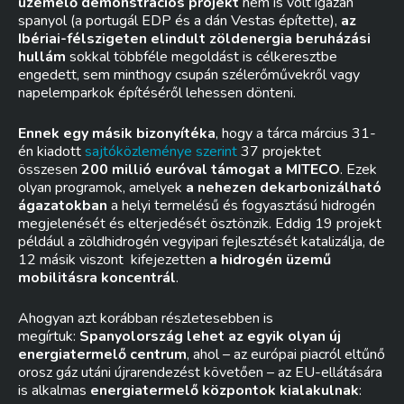
üzemelő demonstrációs projekt
nem is volt igazán
spanyol (a portugál EDP és a dán Vestas építette),
az
Ibériai-félszigeten elindult zöldenergia beruházási
hullám
sokkal többféle megoldást is célkeresztbe
engedett, sem minthogy csupán szélerőművekről vagy
napelemparkok építéséről lehessen dönteni.
Ennek egy másik bizonyítéka
, hogy a tárca március 31-
én kiadott
sajtóközleménye szerint
37 projektet
összesen
200 millió euróval támogat a MITECO
. Ezek
olyan programok, amelyek
a nehezen dekarbonizálható
ágazatokban
a helyi termelésű és fogyasztású hidrogén
megjelenését és elterjedését ösztönzik. Eddig 19 projekt
például a zöldhidrogén vegyipari fejlesztését katalizálja, de
12 másik viszont kifejezetten
a hidrogén üzemű
mobilitásra koncentrál
.
Ahogyan azt korábban részletesebben is
megírtuk:
Spanyolország lehet az egyik olyan új
energiatermelő centrum
, ahol – az európai piacról eltűnő
orosz gáz utáni újrarendezést követően – az EU-ellátására
is alkalmas
energiatermelő központok kialakulnak
: