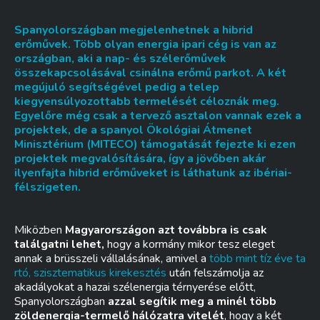
Spanyolországban megjelenhetnek a hibrid
erőművek. Több olyan energia ipari cég is van az
országban, aki a nap- és szélerőművek
összekapcsolásával csinálna erőmű parkot. A két
megújuló segítségével pedig a telep
kiegyensúlyozottabb termelését céloznák meg.
Egyelőre még csak a tervező asztalon vannak ezek a
projektek, de a spanyol Ökológiai Átmenet
Minisztérium (MITECO) támogatását fejezte ki ezen
projektek megvalósítására, így a jövőben akár
ilyenfajta hibrid erőműveket is láthatunk az ibériai-
félszigeten.
Miközben
Magyarországon azt továbbra is csak
találgatni lehet,
hogy a kormány mikor tesz eleget
annak a brüsszeli vállalásának, amivel a
több mint tíz éve ta
rtó, szisztematikus kirekesztés
után felszámolja az
akadályokat a hazai szélenergia térnyerése előtt,
Spanyolországban
azzal segítik meg a minél több
zöldenergia-termelő hálózatra vitelét
, hogy a két