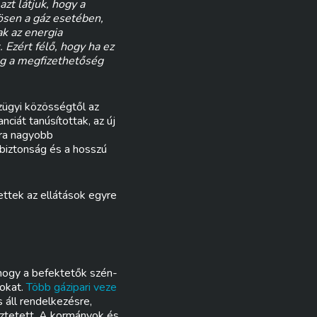
zt látjuk, hogy a
ösen a gáz esetében,
k az energia
Ezért félő, hogy ha ez
ég a megfizethetőség
zügyi közösségtől az
ciát tanúsítottak, az új
ára nagyobb
abiztonság és a hosszú
zettek az ellátások egyre
 hogy a befektetők szén-
sokat.
Több gázipari veze
 áll rendelkezésre,
eztetett. A kormányok és