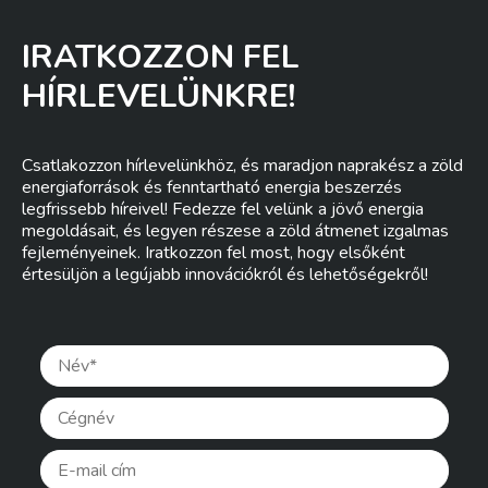
IRATKOZZON FEL
HÍRLEVELÜNKRE!
Csatlakozzon hírlevelünkhöz, és maradjon naprakész a zöld
energiaforrások és fenntartható energia beszerzés
legfrissebb híreivel! Fedezze fel velünk a jövő energia
megoldásait, és legyen részese a zöld átmenet izgalmas
fejleményeinek. Iratkozzon fel most, hogy elsőként
értesüljön a legújabb innovációkról és lehetőségekről!
Pleas