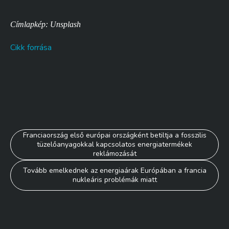
Címlapkép: Unsplash
Cikk forrása
Bejegyzés
Franciaország első európai országként betiltja a fosszilis
tüzelőanyagokkal kapcsolatos energiatermékek
navigáció
reklámozását
Tovább emelkednek az energiaárak Európában a francia
nukleáris problémák miatt