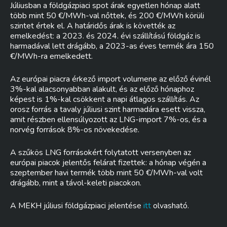
Júliusban a földgázpiaci spot árak egyetlen hónap alatt
több mint 50 €/MWh-val nőttek, és 200 €/MWh körüli
szintet értek el. A határidős árak is követték az
emelkedést: a 2023. és 2024. évi szállítású földgáz is
harmadával lett drágább, a 2023-as éves termék ára 150
€/MWh-ra emelkedett.
Az európai piacra érkező import volumene az előző évinél
3%-kal alacsonyabban alakult, és az előző hónaphoz
képest is 1%-kal csökkent a napi átlagos szállítás. Az
orosz forrás a tavaly júliusi szint harmadára esett vissza,
amit részben ellensúlyozott az LNG-import 7%-os, és a
norvég források 8%-os növekedése.
A szűkös LNG forrásokért folytatott versenyben az
európai piacok jelentős felárat fizettek: a hónap végén a
szeptember havi termék több mint 50 €/MWh-val volt
drágább, mint a távol-keleti piacokon.
A MEKH júliusi földgázpiaci jelentése
itt
olvasható.