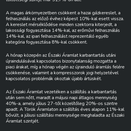
A magas árkörnyezetben csökkent a hazai gázkereslet, a
felhasználás az előző évihez képest 10%-kal esett vissza.
A kereslet mérséklődése minden szektorra kiterjedt, a
lakossági fogyasztása 14%-kal, az erőművi felhasználás
14%-kal, az ipari felhasználást reprezentáló egyéb
kategória fogyasztása 8%-kal csökkent.
A hónap közepén az Északi Áramlat karbantartás utáni
újraindulásával kapcsolatos bizonytalanság mozgatta a
piaci árakat, míg a hónap végén az újrainduló áramlás felére
csökkenése, valamint a kompresszorok jogi helyzetével
kapcsolatos problémák okoztak újabb ártüskét.
Az Északi Áramlat vezetéken a szállítás a karbantartás
után sem nőtt, maradt a májusi napi átlagos mennyiség
40%-a, amely július 27-től közelítőleg 20%-os szintre
apadt. A Török Áramlaton a szállítás éves alapon 11%-kal
bővült, a júliusi szállítási mennyisége meghaladta az Északi
Áramlat szintjét.