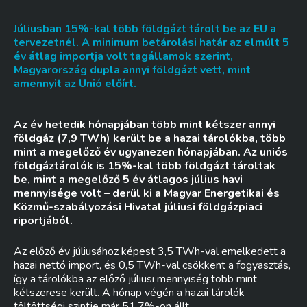
Júliusban 15%-kal több földgázt tárolt be az EU a
tervezetnél. A minimum betárolási határ az elmúlt 5
év átlag importja volt tagállamok szerint,
Magyarország dupla annyi földgázt vett, mint
amennyit az Unió előírt.
Az év hetedik hónapjában több mint kétszer annyi
földgáz (7,9 TWh) került be a hazai tárolókba, több
mint a megelőző év ugyanezen hónapjában. Az uniós
földgáztárolók is 15%-kal több földgázt tároltak
be, mint a megelőző 5 év átlagos július havi
mennyisége volt – derül ki a Magyar Energetikai és
Közmű-szabályozási Hivatal júliusi földgázpiaci
riportjából.
Az előző év júliusához képest 3,5 TWh-val emelkedett a
hazai nettó import, és 0,5 TWh-val csökkent a fogyasztás,
így a tárolókba az előző júliusi mennyiség több mint
kétszerese került. A hónap végén a hazai tárolók
töltöttségi szintje már 51,7%-on állt.