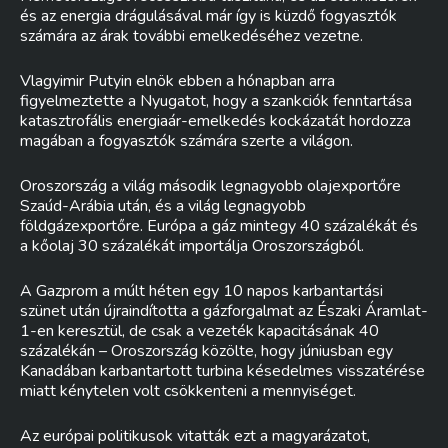
és az energia drágulásával már így is küzdő fogyasztók
számára az árak további emelkedéséhez vezetne.
Vlagyimir Putyin elnök ebben a hónapban arra
figyelmeztette a Nyugatot, hogy a szankciók fenntartása
katasztrofális energiaár-emelkedés kockázatát hordozza
magában a fogyasztók számára szerte a világon.
Oroszország a világ második legnagyobb olajexportőre
Szaúd-Arábia után, és a világ legnagyobb
földgázexportőre. Európa a gáz mintegy 40 százalékát és
a kőolaj 30 százalékát importálja Oroszországból.
A Gazprom a múlt héten egy 10 napos karbantartási
szünet után újraindította a gázforgalmat az Északi Áramlat-
1-en keresztül, de csak a vezeték kapacitásának 40
százalékán – Oroszország közölte, hogy júniusban egy
Kanadában karbantartott turbina késedelmes visszatérése
miatt kénytelen volt csökkenteni a mennyiséget.
Az európai politikusok vitatták ezt a magyarázatot,