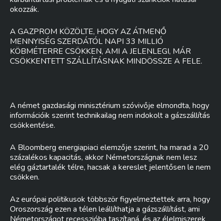
okozzák.
A GAZPROM KÖZÖLTE, HOGY AZ ÁTMENŐ
MENNYISÉG SZERDÁTÓL NAPI 33 MILLIÓ
KÖBMÉTERRE CSÖKKEN, AMI A JELENLEGI, MÁR
CSÖKKENTETT SZÁLLÍTÁSNAK MINDÖSSZE A FELE.
A német gazdasági minisztérium szóvivője elmondta, hogy
információik szerint technikailag nem indokolt a gázszállítás
csökkentése.
A Bloomberg energiapiaci elemzője szerint, ha marad a 20
százalékos kapacitás, akkor Németországnak nem lesz
elég gáztartalék télre, hacsak a kereslet jelentősen le nem
csökken.
Az európai politikusok többször figyelmeztettek arra, hogy
Oroszország ezen a télen leállíthatja a gázszállítást, ami
Németországot recesszióba taszítaná, és az élelmiszerek