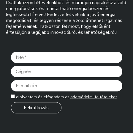
Csatlakozzon hírlevelünkhöz, és maradjon naprakész a zöld
energiaforrások és fenntartható energia beszerzés
legfrissebb híreivel! Fedezze fel velünk a jövő energia
megoldásait, és legyen részese a zöld átmenet izgalmas
fejleményeinek. Iratkozzon fel most, hogy elsőként
értesüljön a legújabb innovációkról és lehetőségekről!
Pleas
elolvastam és elfogadom az
adatvédelmi feltételeket