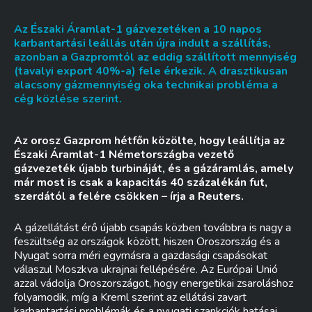
Az Északi Áramlat-1 gázvezetéken a 10 napos
karbantartási leállás után újra indult a szállítás,
azonban a Gazpromtól az eddig szállított mennyiség
(tavalyi export 40%-a) fele érkezik. A drasztikusan
alacsony gázmennyiség oka technikai probléma a
cég közlése szerint.
Az orosz Gazprom hétfőn közölte, hogy leállítja az
Északi Áramlat-1 Németországba vezető
gázvezeték újabb turbináját, és a gázáramlás, amely
már most is csak a kapacitás 40 százalékán fut,
szerdától a felére csökken – írja a Reuters.
A gázellátást érő újabb csapás közben továbbra is nagy a
feszültség az országok között, hiszen Oroszország és a
Nyugat sorra méri egymásra a gazdasági csapásokat
válaszul Moszkva ukrajnai fellépésére. Az Európai Unió
azzal vádolja Oroszországot, hogy energetikai zsaroláshoz
folyamodik, míg a Kreml szerint az ellátási zavart
karbantartási problémák és a nyugati szankciók hatásai