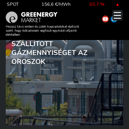
Skip
SPOT
156,6 €/MWh
60,7 %
▲
to
content
TTF DA
55,3 €/MWh
0,1
%
▲
LEFELEZIK A
Hosszú távú emberi és üzleti kapcsolatokat építünk
azért, hogy kölcsönösen segítsük egymást céljaink
NÉMETORSZÁGBA
elérésében
SZÁLLÍTOTT
EUA
83,3 €/t
1,7 %
▲
GÁZMENNYISÉGET AZ
OROSZOK
DAX index
26 319,45
0,7 %
▲
EUR árfolyam
366,40 Ft
0,9 %
▲