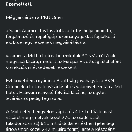
üzemelteti.
Még januárban a PKN Orlen
a Saudi Aramco-t választotta a Lotos helyi finomító,
forgalmazó és repülőgép-üzemanyagokkal foglalkozó
eszközei egy részének megvásárlására,
valamint a Molt a Lotos-benzinkutak 80 százalékának
megvásárlására, mindezt az Európai Bizottság által előírt
korrekciós intézkedések részeként.
Ezt követően a nyáron a Bizottság jóváhagyta a PKN
Orlennek a Lotos felvásárlását és valamivel ezután a Mol
Lotos Paliwara irányuló felvásárlását is, az ügylet
lezárásáról pedig tegnap ad
A Mol belép Lengyelországba és 417 töltőállomást
vásárol meg (melyek közül 270 az eladó saját
tulajdonában áll) 610 millió dollár értékben (jelenlegi
árfolyamon közel 242 milliárd forint), amely készpénz