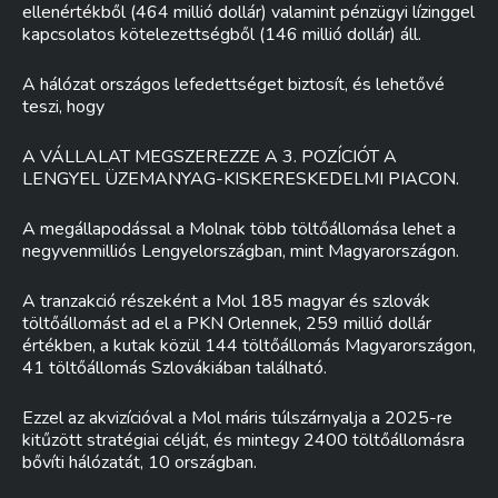
ellenértékből (464 millió dollár) valamint pénzügyi lízinggel
kapcsolatos kötelezettségből (146 millió dollár) áll.
A hálózat országos lefedettséget biztosít, és lehetővé
teszi, hogy
A VÁLLALAT MEGSZEREZZE A 3. POZÍCIÓT A
LENGYEL ÜZEMANYAG-KISKERESKEDELMI PIACON.
A megállapodással a Molnak több töltőállomása lehet a
negyvenmilliós Lengyelországban, mint Magyarországon.
A tranzakció részeként a Mol 185 magyar és szlovák
töltőállomást ad el a PKN Orlennek, 259 millió dollár
értékben, a kutak közül 144 töltőállomás Magyarországon,
41 töltőállomás Szlovákiában található.
Ezzel az akvizícióval a Mol máris túlszárnyalja a 2025-re
kitűzött stratégiai célját, és mintegy 2400 töltőállomásra
bővíti hálózatát, 10 országban.