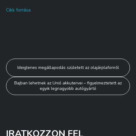
Cikk forrása
Bejegyzés
Ideiglenes megállapodás született az olajárplafonról
navigáció
Bajban lehetnek az Unió akkutervei – figyelmeztetett az
egyik legnagyobb autógyártó
IRATKOZZON FEL