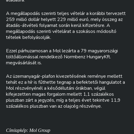
átadásra.
A megállapodás szerinti teljes vételár a korábbi tervezett
259 millió dollár helyett 229 millió euró, mely összeg az
átadás-átvételi folyamat során kerül kifizetésre. A
megállapodás szerinti vételárat a szokásos módosító
tételek befolyásolják.
Ezzel párhuzamosan a Mol lezárta a 79 magyarországi
töltőállomással rendelkező Normbenz HungaryKft.
megvásárlását is.
Az üzemanyagár-plafon kivezetésének reménye mellett
tehát ez a hír is fűthette tegnap a befektetői hangulatot a
Mol részvényénél a késődélutáni órákban, végül
kifejezetten magas forgalom mellett 1,1 százalékos
pluszban zárt a jegyzés, míg a teljes évet tekintve 11,9
százalékos pluszban van az olajcég részvénye.
Címlapkép: Mol Group