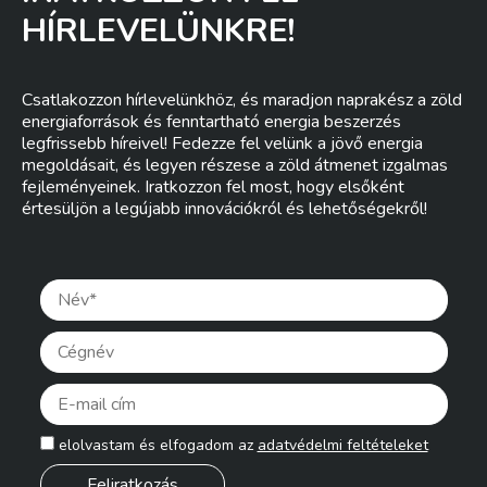
HÍRLEVELÜNKRE!
Csatlakozzon hírlevelünkhöz, és maradjon naprakész a zöld
energiaforrások és fenntartható energia beszerzés
legfrissebb híreivel! Fedezze fel velünk a jövő energia
megoldásait, és legyen részese a zöld átmenet izgalmas
fejleményeinek. Iratkozzon fel most, hogy elsőként
értesüljön a legújabb innovációkról és lehetőségekről!
Pleas
elolvastam és elfogadom az
adatvédelmi feltételeket