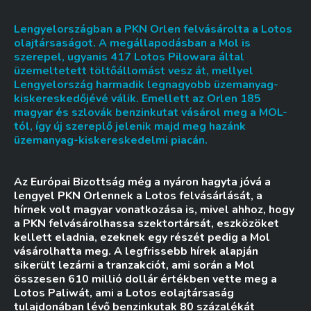
Lengyelországban a PKN Orlen felvásárolta a Lotos
olajtársaságot. A megállapodásban a Mol is
szerepel, ugyanis 417 Lotos Pilowara által
üzemeltetett töltőállomást vesz át, mellyel
Lengyelország harmadik legnagyobb üzemanyag-
kiskereskedőjévé válik. Emellett az Orlen 185
magyar és szlovák benzinkutat vásárol meg a MOL-
tól, így új szereplő jelenik majd meg hazánk
üzemanyag-kiskereskedelmi piacán.
Az Európai Bizottság még a nyáron hagyta jóvá a
lengyel PKN Orlennek a Lotos felvásárlását, a
hírnek volt magyar vonatkozása is, mivel ahhoz, hogy
a PKN felvásárolhassa szektortársát, eszközöket
kellett eladnia, ezeknek egy részét pedig a Mol
vásárolhatta meg. A legfrissebb hírek alapján
sikerült lezárni a tranzakciót, ami során a Mol
összesen 610 millió dollár értékben vette meg a
Lotos Paliwát, ami a Lotos eolajtársaság
tulajdonában lévő benzinkutak 80 százalékát