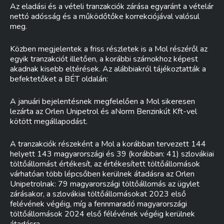
Az eladási és a vételi tranzakciók zárása egyaránt a vételár
nettó adósság és a működőtőke korrekciójával valósul
meg.
Közben megjelentek a friss részletek is a Mol részéről az
egyik tranzakciót illetően, a korábbi számokhoz képest
akadnak kisebb eltérések. Az alábbiakról tájékoztatták a
befektetőket a BÉT oldalán:
A januári bejelentésnek megfelelően a Mol sikeresen
lezárta az Orlen Unipetrol és aNorm Benzinkút Kft-vel
kötött megállapodást.
A tranzakciók részeként a Mol a korábban tervezett 144
helyett 143 magyarországi és 39 (korábban: 41) szlovákiai
töltőállomást értékesít, az értékesített töltőállomások
várhatóan több lépcsőben kerülnek átadásra az Orlen
Unipetrolnak: 79 magyarországi töltőállomás az ügylet
zárásakor, a szlovákiai töltőállomásokat 2023 első
felévének végéig, míg a fennmaradó magyarországi
töltőállomások 2024 első félévének végéig kerülnek