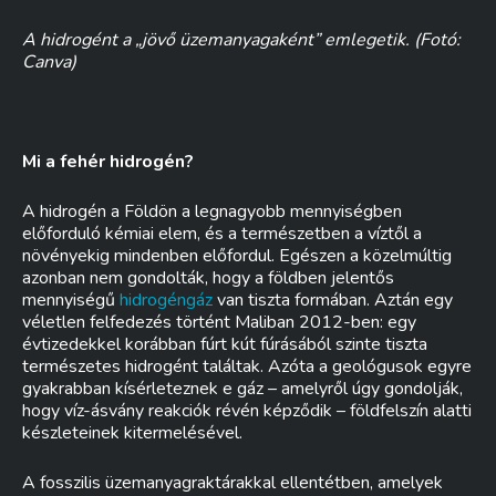
A hidrogént a „jövő üzemanyagaként” emlegetik. (Fotó:
Canva)
Mi a fehér hidrogén?
A hidrogén a Földön a legnagyobb mennyiségben
előforduló kémiai elem, és a természetben a víztől a
növényekig mindenben előfordul. Egészen a közelmúltig
azonban nem gondolták, hogy a földben jelentős
mennyiségű
hidrogéngáz
van tiszta formában. Aztán egy
véletlen felfedezés történt Maliban 2012-ben: egy
évtizedekkel korábban fúrt kút fúrásából szinte tiszta
természetes hidrogént találtak. Azóta a geológusok egyre
gyakrabban kísérleteznek e gáz – amelyről úgy gondolják,
hogy víz-ásvány reakciók révén képződik – földfelszín alatti
készleteinek kitermelésével.
A fosszilis üzemanyagraktárakkal ellentétben, amelyek