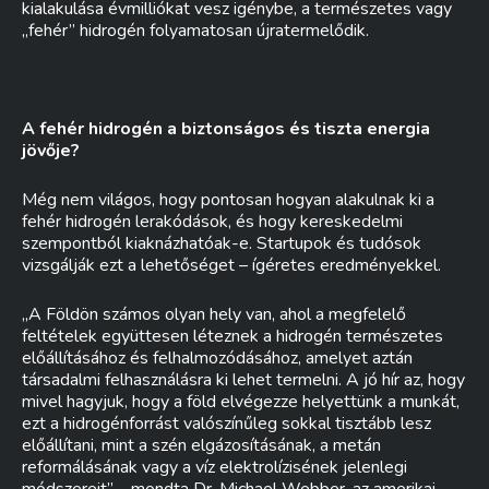
kialakulása évmilliókat vesz igénybe, a természetes vagy
„fehér” hidrogén folyamatosan újratermelődik.
A fehér hidrogén a biztonságos és tiszta energia
jövője?
Még nem világos, hogy pontosan hogyan alakulnak ki a
fehér hidrogén lerakódások, és hogy kereskedelmi
szempontból kiaknázhatóak-e. Startupok és tudósok
vizsgálják ezt a lehetőséget – ígéretes eredményekkel.
„A Földön számos olyan hely van, ahol a megfelelő
feltételek együttesen léteznek a hidrogén természetes
előállításához és felhalmozódásához, amelyet aztán
társadalmi felhasználásra ki lehet termelni. A jó hír az, hogy
mivel hagyjuk, hogy a föld elvégezze helyettünk a munkát,
ezt a hidrogénforrást valószínűleg sokkal tisztább lesz
előállítani, mint a szén elgázosításának, a metán
reformálásának vagy a víz elektrolízisének jelenlegi