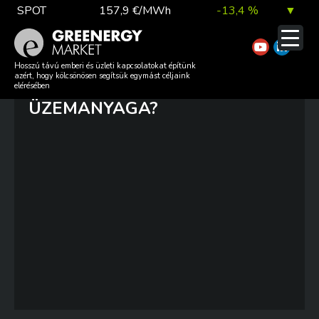
Skip
SPOT
157,9 €/MWh
-13,4 %
▼
to
content
TTF DA
56,1 €/MWh
7,0 %
▲
MI AZ A „FEHÉR HIDROGÉN”,
Hosszú távú emberi és üzleti kapcsolatokat építünk
azért, hogy kölcsönösen segítsük egymást céljaink
ÉS LEHET-E A JÖVŐ
elérésében
ÜZEMANYAGA?
EUA
81,9 €/t
1,0 %
▲
DAX index
26 140,13
0,1 %
▲
EUR árfolyam
363,03 Ft
0,2 %
▲