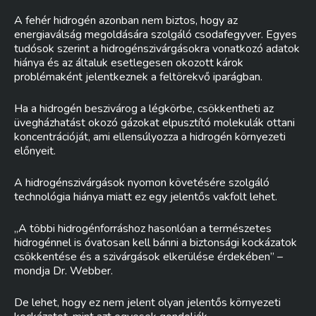
A fehér hidrogén azonban nem biztos, hogy az
energiaválság megoldására szolgáló csodafegyver. Egyes
tudósok szerint a hidrogénszivárgásokra vonatkozó adatok
hiánya és az általuk esetlegesen okozott károk
problémaként jelentkeznek a feltörekvő iparágban.
Ha a hidrogén beszivárog a légkörbe, csökkentheti az
üvegházhatást okozó gázokat elpusztító molekulák ottani
koncentrációját, ami ellensúlyozza a hidrogén környezeti
előnyeit.
A hidrogénszivárgások nyomon követésére szolgáló
technológia hiánya miatt ez egy jelentős vakfolt lehet.
„A többi hidrogénforráshoz hasonlóan a természetes
hidrogénnel is óvatosan kell bánni a biztonsági kockázatok
csökkentése és a szivárgások elkerülése érdekében” –
mondja Dr. Webber.
De lehet, hogy ez nem jelent olyan jelentős környezeti