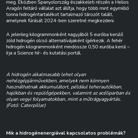
meg. Eközben Spanyolország északkeleti részén a Helios
Aragón feltáró vállalat azt állítja, hogy több mint egymillió
tonna hidrogéntartalékot tartalmazó tározót talált,
amelynek fúrását 2024-ben szeretné megkezdeni.
A jelenleg kilogrammonként nagyjából 5 euróba kerülő
zöld hidrogén olcsó alternatívájaként ígérkezik. A fehér
hidrogén kilogrammonként mindössze 0,50 euróba kerül –
írja a Science hír- és kutatási portál.
A hidrogén alkalmasabb lehet olyan
nehézgépjárművekben, amelyek nem könnyen
használhatnak akkumulátort, például teherautókban,
hajókban és repülőgépekben, valamint az acéliparban és
olyan vegyi folyamatokban, mint a műtrágyagyártás.
(Fotó: Caterpillar)
Mik a hidrogénenergiával kapcsolatos problémák?