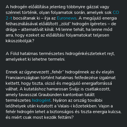
A hidrogén előállítása jelenleg többnyire gázzal vagy
szénnel történik, olyan folyamatok során, amelyek sok
CO
2-t
bocsátanak ki – írja az
Euronews
. A megújuló energia
felhasználásával előállított „zöld” hidrogén ígéretes – de
drága – alternatívát kínál. Mi lenne tehát, ha lenne mód
arra, hogy ezeket az előállítási folyamatokat teljesen
kiküszöböljük?
A Föld hatalmas természetes hidrogénkészleteket rejt,
amelyeket ki lehetne termelni.
Ennek az úgynevezett „fehér” hidrogénnek az év elején
Franciaországban történt hatalmas felfedezése izgalmat
keltett, hogy tiszta, olcsó és megújuló energiaforrássá
válhat. A kutatáshoz hamarosan Svájc is csatlakozott,
amely tavasszal Graubünden kantonban talált
természetes
hidrogént
. Nyáron az ország további
lelőhelyek után kutatott a Valais-i kőzetekben. Vajon a
fehér hidrogén lehet a biztonságos és tiszta energia kulcsa,
és miért csak most kezdik feltárni?