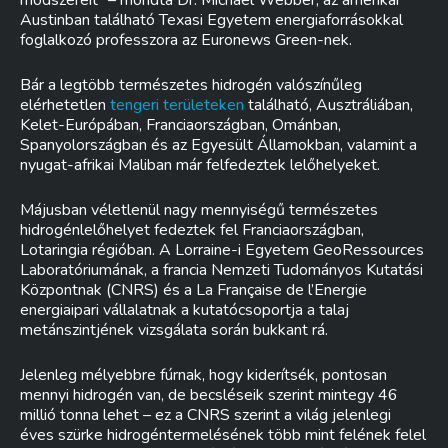
módszereit” – mondta Dr. Michael Webber, az amerikai
Austinban található Texasi Egyetem energiaforrásokkal
foglalkozó professzora az Euronews Green-nek.
Bár a legtöbb természetes hidrogén valószínűleg
elérhetetlen
tengeri területeken
található, Ausztráliában,
Kelet-Európában, Franciaországban, Ománban,
Spanyolországban és az Egyesült Államokban, valamint a
nyugat-afrikai Maliban már felfedeztek lelőhelyeket.
Májusban véletlenül nagy mennyiségű természetes
hidrogénlelőhelyet fedeztek fel Franciaországban,
Lotaringia régióban. A Lorraine-i Egyetem GeoRessources
Laboratóriumának, a francia Nemzeti Tudományos Kutatási
Központnak (CNRS) és a La Française de l’Energie
energiaipari vállalatnak a kutatócsoportja a talaj
metánszintjének vizsgálata során bukkant rá.
Jelenleg mélyebbre fúrnak, hogy kiderítsék, pontosan
mennyi hidrogén van, de becsléseik szerint mintegy 46
millió tonna lehet – ez a CNRS szerint a világ jelenlegi
éves szürke hidrogéntermelésének több mint felének felel