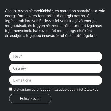
Csatlakozzon hírlevelünkhöz, és maradjon naprakész a zöld
energiaforrások és fenntartható energia beszerzés
legfrissebb híreivel! Fedezze fel velünk a jövő energia
megoldásait, és legyen részese a zöld átmenet izgalmas
fejleményeinek. Iratkozzon fel most, hogy elsőként
értesüljön a legújabb innovációkról és lehetőségekről!
Pleas
elolvastam és elfogadom az
adatvédelmi feltételeket