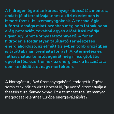
A hidrogén égetése károsanyag-kibocsátás mentes,
emiatt jó alternatívája lehet a közlekedésben is
ismert fosszilis üzemanyagoknak. A technológia
kiforratlansága miatt azonban még nem látnak benn
elég potenciát, továbbá egyes előállítási módja
ugyanúgy lehet környezetszennyező. A fehér
hidrogén a földmélyén található természetes
energiahordozó, az elmúlt tíz évben több országban
is találtak már ilyenfajta forrást. A kitermelési és
felhasználási lehetőségeiről még nincs globális
egyetértés, ezért ennek az energiának a használata
sem kezdődött el nagy mértékben.
A hidrogént a „jövő üzemanyagaként” emlegetik. Égése
során csak hőt és vizet bocsát ki, így vonzó alternatívája a
fosszilis tüzelőanyagoknak. Ez a természetes üzemanyag
megoldást jelenthet Európa energiaválságára?