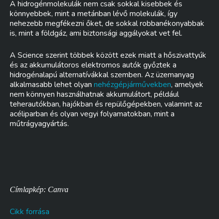
A hidrogénmolekulák nem csak sokkal kisebbek és
könnyebbek, mint a metánban lévő molekulák, így
nehezebb megfékezni őket, de sokkal robbanékonyabbak
is, mint a földgáz, ami biztonsági aggályokat vet fel.
A Science szerint többek között ezek miatt a hőszivattyúk
és az akkumulátoros elektromos autók győztek a
hidrogénalapú alternatívákkal szemben. Az üzemanyag
alkalmasabb lehet olyan
nehézgépjárművekben
, amelyek
nem könnyen használhatnak akkumulátort, például
teherautókban, hajókban és repülőgépekben, valamint az
acéliparban és olyan vegyi folyamatokban, mint a
műtrágyagyártás.
Címlapkép: Canva
Cikk forrása