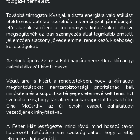
földgáz-kitermelést.
Továbbá támogatni kívánják a tiszta energiára való átállást,
elektromos autókra cserélnék a kormányzat járműparkját,
elő akarják segíteni a tudományos kutatásokot, illetve
megsegítenék az ipari szennyezés által leginkább érintett,
jellemzően alacsony jövedelemmel rendelkező, kisebbségi
közösségeket.
Az elnök április 22-re, a Föld napjára nemzetközi klímaügyi
csúcstalálkozót hívott össze.
Végül arra is kitért a rendeletekben, hogy a klímaügyi
megfontolásokat nemzetbiztonsági prioritásnak kell
minősíteni és a külpolitika lényeges elemévé kell tenni. Ezt
szolgálja az is, hogy tárcaközi munkacsoportot hoznak létre
Gina McCarthy, az új elnöki csapat éghajlatügyi
vezetőjének irányításával.
A Fehér Ház leszögezte: mind rövid, mind hosszú távon
határozott fellépésre van szükség ahhoz, hogy a világ
elkerülje a katasztrófát.