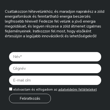
Csatlakozzon hírlevelünkhöz, és maradjon naprakész a zöld
energiaforrások és fenntartható energia beszerzés
legfrissebb híreivel! Fedezze fel velünk a jövő energia
megoldásait, és legyen részese a zöld átmenet izgalmas
fejleményeinek. Iratkozzon fel most, hogy elsőként
értesüljön a legújabb innovációkról és lehetőségekről!
Pleas
elolvastam és elfogadom az
adatvédelmi feltételeket