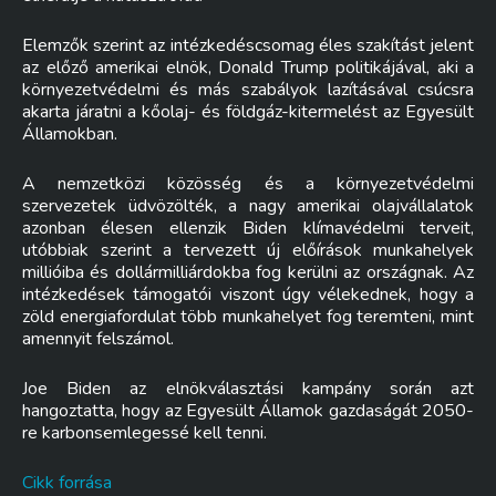
Elemzők szerint az intézkedéscsomag éles szakítást jelent
az előző amerikai elnök, Donald Trump politikájával, aki a
környezetvédelmi és más szabályok lazításával csúcsra
akarta járatni a kőolaj- és földgáz-kitermelést az Egyesült
Államokban.
A nemzetközi közösség és a környezetvédelmi
szervezetek üdvözölték, a nagy amerikai olajvállalatok
azonban élesen ellenzik Biden klímavédelmi terveit,
utóbbiak szerint a tervezett új előírások munkahelyek
millióiba és dollármilliárdokba fog kerülni az országnak. Az
intézkedések támogatói viszont úgy vélekednek, hogy a
zöld energiafordulat több munkahelyet fog teremteni, mint
amennyit felszámol.
Joe Biden az elnökválasztási kampány során azt
hangoztatta, hogy az Egyesült Államok gazdaságát 2050-
re karbonsemlegessé kell tenni.
Cikk forrása