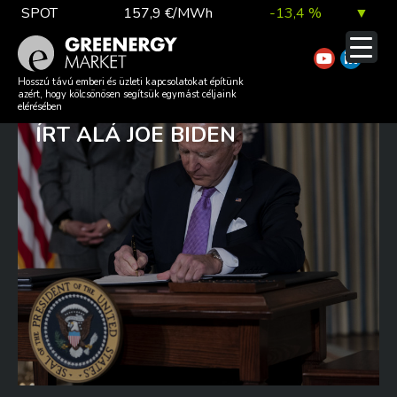
Skip
SPOT
157,9 €/MWh
-13,4 %
▼
to
content
TTF DA
56,1 €/MWh
7,0 %
▲
NAGYSZABÁSÚ
Hosszú távú emberi és üzleti kapcsolatokat építünk
azért, hogy kölcsönösen segítsük egymást céljaink
KLÍMAVÉDELMI AKCIÓTERVET
elérésében
ÍRT ALÁ JOE BIDEN
EUA
81,9 €/t
1,0 %
▲
DAX index
26 140,13
0,1 %
▲
EUR árfolyam
363,03 Ft
0,2 %
▲