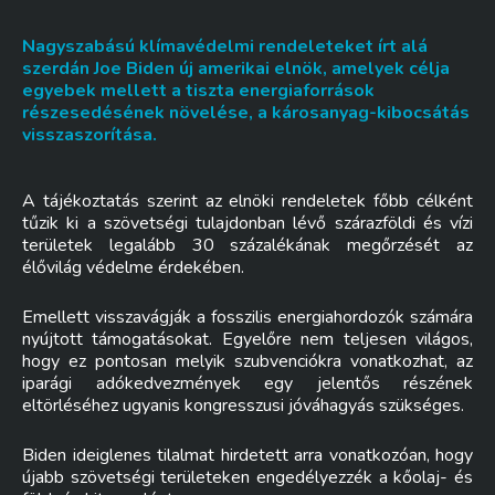
Nagyszabású klímavédelmi rendeleteket írt alá
szerdán Joe Biden új amerikai elnök, amelyek célja
egyebek mellett a tiszta energiaforrások
részesedésének növelése, a károsanyag-kibocsátás
visszaszorítása.
A tájékoztatás szerint az elnöki rendeletek főbb célként
tűzik ki a szövetségi tulajdonban lévő szárazföldi és vízi
területek legalább 30 százalékának megőrzését az
élővilág védelme érdekében.
Emellett visszavágják a fosszilis energiahordozók számára
nyújtott támogatásokat. Egyelőre nem teljesen világos,
hogy ez pontosan melyik szubvenciókra vonatkozhat, az
iparági adókedvezmények egy jelentős részének
eltörléséhez ugyanis kongresszusi jóváhagyás szükséges.
Biden ideiglenes tilalmat hirdetett arra vonatkozóan, hogy
újabb szövetségi területeken engedélyezzék a kőolaj- és