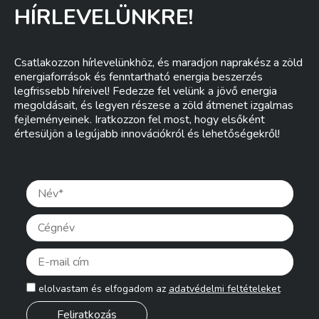
HÍRLEVELÜNKRE!
Csatlakozzon hírlevelünkhöz, és maradjon naprakész a zöld
energiaforrások és fenntartható energia beszerzés
legfrissebb híreivel! Fedezze fel velünk a jövő energia
megoldásait, és legyen részese a zöld átmenet izgalmas
fejleményeinek. Iratkozzon fel most, hogy elsőként
értesüljön a legújabb innovációkról és lehetőségekről!
Pleas
elolvastam és elfogadom az
adatvédelmi feltételeket