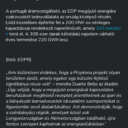
A portugál áramszolgáltató, az EDP megújuló energiára
szakosodott leányvállalata az ország középső részén,
Łódź közelében építette fel a 200 MW-os névleges
kapacitással rendelkező naperőművét, amely
245 hektáro
n
terül el. A 308 ezer darab kétoldalú napelem várható
éves termelése 220 GWh lesz.
(fotó: EDPR)
„
Ami különösen érdekes, hogy a Przykona projekt olyan
területen épült, amely egykor egy külszíni fejtésű
lignitbánya része volt
” – mondta Duarte Bello az átadón.
„
Úgy véljük, hogy a megújuló energiával kapcsolatos
beruházások megfelelő receptet jelenthetnek az ipari és
a bányászati barnaövezetek társadalmi szempontokat is
figyelembe vevő átalakításához. Azt demonstrálják, hogy
a szénbányász régiók, amelyek közül sok
Lengyelországban és Németországban található, újra
fontos szerepet kaphatnak az energiaellátásban.
”