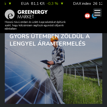
Skip
▼
EUA
81,1 €/t
-0,3 %
▼
DAX index
26 126,30
to
content
NAPERŐMŰ ÉPÜLT A
Hosszú távú emberi és üzleti kapcsolatokat építünk
azért, hogy kölcsönösen segítsük egymást céljaink
SZÉNBÁNYA HELYÉRE –
elérésében
GYORS ÜTEMBEN ZÖLDÜL A
LENGYEL ÁRAMTERMELÉS