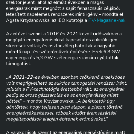
szektor jelenti, ahol az elmúlt években a magas
energiaárak miatt megnőtt a saját felhasználás céljából
létesített napelemes rendszerek iránti igény – mondta el
Agata Krzyżanowska, az IEO kutatója a
PV-Magazine-nak
.
Az intézet szerint a 2016 és 2021 közötti időszakban a
megújuló energiaforrásokkal kapcsolatos aukciók igen
sikeresek voltak, és ösztönzőleg hatottak a nagyobb
méretű nap- és szélerőművek építésére. Ezek 6,8 GW
napenergia és 5,3 GW szélenergia számára nyújtottak
támogatást.
„
A 2021-22-es években azonban csökkenő érdeklődés
volt megfigyelhető az aukciós támogatási rendszer iránt,
miután a PV-technológia érettebbé vált, az energiaárak
pedig az orosz gázzsarolás és az energiaválság miatt
nőttek
” – mondta Krzyżanowska. „
A befektetők úgy
döntöttek, hogy teljesen piaci alapon, a piacon történő
energiaértékesítéssel, többek között áramvásárlási
megállapodások alapján építenek erőműveket.
”
A várakozások szerint az energiaárak mérséklődése miatt