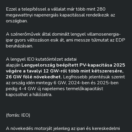
Ezzel a telepítéssel a vállalat már több mint 280
megawattnyi napenergiás kapacitással rendelkezik az
országban.
A szénerőművek által dominált lengyel villamosenergia-
ipar gyors változáson esik át, ami messze túlmutat az EDP
beruházásain.
A lengyel IEO kutatóintézet adatai
alapján
Lengyelország beépített PV-kapacitása 2025
végére a tavalyi 12 GW-ról több mint kétszeresére,
26 GW fölé növekedhet.
Legfrissebb jelentésük szerint
az ország idén mintegy 6 GW, 2024-ben és 2025-ben
pedig 4-4 GW új napelemes termelőkapacitást
kapcsolhat a hálózatra.
(forrás: IEO)
A növekedés motorját jelenleg az ipari és kereskedelmi