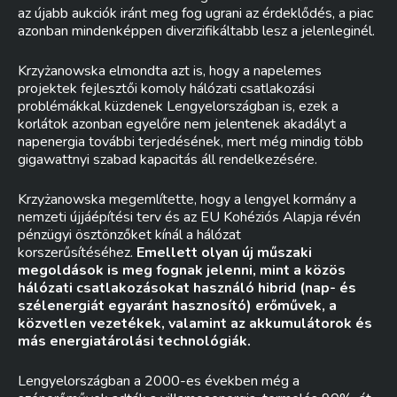
az újabb aukciók iránt meg fog ugrani az érdeklődés, a piac
azonban mindenképpen diverzifikáltabb lesz a jelenleginél.
Krzyżanowska elmondta azt is, hogy a napelemes
projektek fejlesztői komoly hálózati csatlakozási
problémákkal küzdenek Lengyelországban is, ezek a
korlátok azonban egyelőre nem jelentenek akadályt a
napenergia további terjedésének, mert még mindig több
gigawattnyi szabad kapacitás áll rendelkezésére.
Krzyżanowska megemlítette, hogy a lengyel kormány a
nemzeti újjáépítési terv és az EU Kohéziós Alapja révén
pénzügyi ösztönzőket kínál a hálózat
korszerűsítéséhez.
Emellett olyan új műszaki
megoldások is meg fognak jelenni, mint a közös
hálózati csatlakozásokat használó hibrid
(nap- és
szélenergiát egyaránt hasznosító) erőművek, a
közvetlen vezetékek, valamint az akkumulátorok és
más energiatárolási technológiák.
Lengyelországban a 2000-es években még a