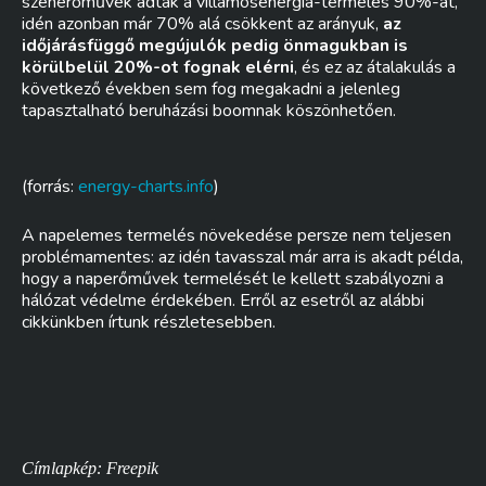
szénerőművek adták a villamosenergia-termelés 90%-át,
idén azonban már 70% alá csökkent az arányuk,
az
időjárásfüggő megújulók pedig önmagukban is
körülbelül 20%-ot fognak elérni
, és ez az átalakulás a
következő években sem fog megakadni a jelenleg
tapasztalható beruházási boomnak köszönhetően.
(forrás:
energy-charts.info
)
A napelemes termelés növekedése persze nem teljesen
problémamentes: az idén tavasszal már arra is akadt példa,
hogy a naperőművek termelését le kellett szabályozni a
hálózat védelme érdekében. Erről az esetről az alábbi
cikkünkben írtunk részletesebben.
Címlapkép: Freepik