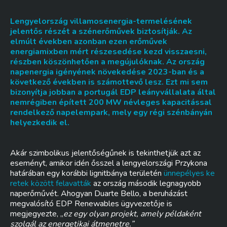
Lengyelország villamosenergia-termelésének
jelentős részét a szénerőművek biztosítják. Az
elmúlt években azonban ezen erőművek
energiamixben mért részesedése kezd visszaesni,
részben köszönhetően a megújulóknak. Az ország
napenergia igényének növekedése 2023-ban és a
következő években is számottevő lesz. Ezt mi sem
bizonyítja jobban a portugál EDP leányvállalata által
nemrégiben épített 200 MW névleges kapacitással
rendelkező napelempark, mely egy régi szénbányán
helyezkedik el.
Akár szimbolikus jelentőségűnek is tekinthetjük azt az
eseményt, amikor idén ősszel a lengyelországi Przykona
határában egy korábbi lignitbánya területén
ünnepélyes ke
retek között felavatták
az ország második legnagyobb
naperőművét. Ahogyan Duarte Bello, a beruházást
megvalósító EDP Renewables ügyvezetője is
megjegyezte, „
ez egy olyan projekt, amely példaként
szolgál az energetikai átmenetre.”