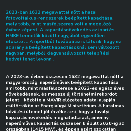
2023-ban 1632 megawattal nőtt a hazai
fotovoltaikus-rendszerek beépített kapacitása,
mely több, mint másfélszeres volt a megelőző
évihez képest. A kapacitásnövekedés az ipari és
HMKE termelők között nagyjából egyenlően
eloszlott. A riportból továbbá az is látszik, hogy ez
az arány a beépített kapacitásoknál sem változott
nagyban, melyből kiegyensúlyozott telepítési
kedvet lehet levonni.
A 2023-as évben összesen 1632 megawattal nőtt a
magyarországi naperőművek beépített kapacitása,
ami több, mint másfélszerese a 2022-es egész éves
növekedésnek, és messze új történelmi rekordot
jelent – közölte a MAVIR előzetes adatai alapján
csütörtökön az Energiaügyi Minisztérium. A hatalmas
bővülési ütemet jól érzékelteti, hogy a tavalyi
kapacitásnövekedés meghaladta azt, amennyi
naperőműves kapacitás összesen kiépült 2020-ig az
országban (1415 MW), és éppen ezért szokatlan