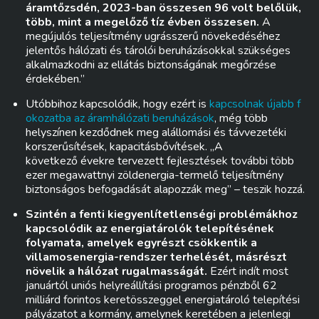
áramtőzsdén, 2023-ban összesen 96 volt belőlük,
több, mint a megelőző tíz évben összesen.
A
megújulós teljesítmény ugrásszerű növekedéséhez
jelentős hálózati és tárolói beruházásokkal szükséges
alkalmazkodni az ellátás biztonságának megőrzése
érdekében.”
Utóbbihoz kapcsolódik, hogy ezért is
kapcsolnak újabb f
okozatba az áramhálózati beruházások
, még több
helyszínen kezdődnek meg alállomási és távvezetéki
korszerűsítések, kapacitásbővítések. „A
következő évekre tervezett fejlesztések további több
ezer megawattnyi zöldenergia-termelő teljesítmény
biztonságos befogadását alapozzák meg” – teszik hozzá.
Szintén a fenti kiegyenlítetlenségi problémákhoz
kapcsolódik az energiatárolók telepítésének
folyamata, amelyek egyrészt csökkentik a
villamosenergia-rendszer terhelését, másrészt
növelik a hálózat rugalmasságát.
Ezért indít most
januártól uniós helyreállítási programos pénzből 62
milliárd forintos keretösszeggel energiatároló telepítési
pályázatot a kormány, amelynek keretében a jelenlegi