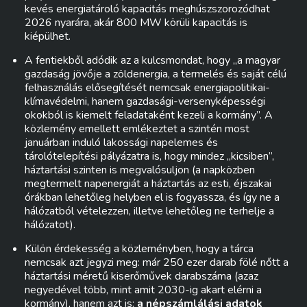
kevés energiatároló kapacitás meghúszszorozódhat
2026 nyarára, akár 800 MW körüli kapacitás is
kiépülhet.
A fentiekből adódik az a kulcsmondat, hogy „a magyar
gazdaság jövője a zöldenergia, a termelés és saját célú
felhasználás elősegítését nemcsak energiapolitikai-
klímavédelmi, hanem gazdasági-versenyképességi
okokból is kiemelt feladataként kezeli a kormány”. A
közlemény emellett emlékeztet a szintén most
januárban induló lakossági napelemes és
tárolótelepítési pályázatra is, hogy mindez „kicsiben”,
háztartási szinten is megvalósuljon (a napközben
megtermelt napenergiát a háztartás az esti, éjszakai
órákban lehetőleg helyben el is fogyassza, és így ne a
hálózatból vételezzen, illetve lehetőleg ne terhelje a
hálózatot).
Külön érdekesség a közleményben, hogy a tárca
nemcsak azt jegyzi meg: már 250 ezer darab fölé nőtt a
háztartási méretű kiserőművek darabszáma (azaz
negyedével több, mint amit 2030-ig akart elérni a
kormány), hanem azt is:
a népszámlálási adatok