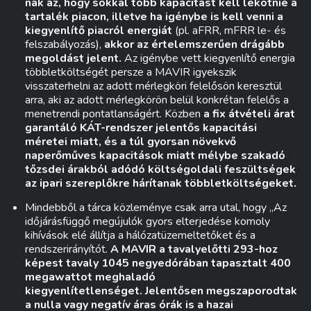
nak az, hogy sokkal több kapacitást kell lekötnie a
tartalék piacon, illetve ha igénybe is kell venni a
kiegyenlítő piacról energiát
(pl. aFRR, mFRR le- és
felszabályozás),
akkor az értelemszerűen drágább
megoldást jelent.
Az igénybe vett kiegyenlítő energia
többletköltségét persze a MAVIR igyekszik
visszaterhelni az adott mérlegköri felelősön keresztül
arra, aki az adott mérlegkörön belül konkrétan felelős a
menetrendi pontatlanságért. Közben
a fix átvételi árat
garantáló KÁT-rendszer jelentős kapacitási
méretei miatt, és a túl gyorsan növekvő
naperőműves kapacitások miatt mélybe szakadó
tőzsdei árakból adódó költségoldali feszültségek
az ipari szereplőkre hárítanak többletköltségeket.
Mindebből a tárca közleménye csak arra utal, hogy „Az
időjárásfüggő megújulók gyors elterjedése komoly
kihívások elé állítja a hálózatüzemeltetőket és a
rendszerirányítót.
A MAVIR a tavalyelőtti 293-hoz
képest tavaly 1045 negyedórában tapasztalt 400
megawattot meghaladó
kiegyenlítetlenséget.
Jelentősen megszaporodtak
a nulla vagy negatív áras órák is a hazai