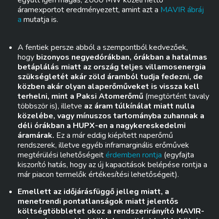
együtt igen magas, 2000 MW közeli nettó
áramexportot eredményezett, amint azt a
MAVIR ábráj
a
mutatja is.
A fentiek persze abból a szempontból kedvezőek,
hogy
bizonyos negyedórákban, órákban a hatalmas
betáplálás miatt az ország teljes villamosenergia
szükségletét akár zöld áramból tudja fedezni, de
közben akár olyan alaperőműveket is vissza kell
terhelni, mint a Paksi Atomerőmű
(megtörtént tavaly
többször is), illetve
az áram túlkínálat miatt nulla
közelébe, vagy mínuszos tartományba zuhannak a
déli órákban a HUPX-en a nagykereskedelmi
áramárak.
Ez a már eddig kiépített naperőmű
rendszerek, illetve egyéb inframarginális erőművek
megtérülési lehetőségeit
érdemben rontja
(egyfajta
kiszorító hatás, hogy az új kapacitások belépése rontja a
már piacon termelők értékesítési lehetőségeit).
Emellett az időjárásfüggő jelleg miatt, a
menetrendi pontatlanságok miatt jelentős
költségtöbbletet okoz a rendszerirányító MAVIR-