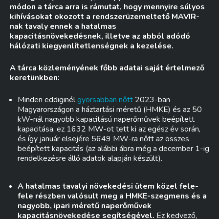
módon a tárca arra is rámutat, hogy mennyire súlyos
kihívásokat okozott a rendszerüzemeltető MAVIR-
nak tavaly ennek a hatalmas
kapacitásnövekedésnek, illetve az abból adódó
hálózati kiegyenlítetlenségnek a kezelése.
A tárca közleményének főbb adatai saját értelmező
keretünkben:
Minden eddiginél
gyorsabban nőtt
2023-ban
Magyarországon a háztartási méretű (HMKE) és az 50
kW-nál nagyobb kapacitású naperőművek beépített
kapacitása, ez 1632 MW-ot tett ki az egész év során,
és így január elsejére 5649 MW-ra nőtt az összes
beépített kapacitás (az alábbi ábra még a december 1-ig
rendelkezésre álló adatok alapján készült).
A hatalmas tavalyi növekedési ütem közel fele-
fele részben valósult meg a HMKE-szegmens és a
nagyobb, ipari méretű naperőművek
kapacitásnövekedése segítségével.
Ez kedvező,