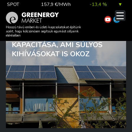
Skip
SPOT
157,9 €/MWh
-13,4 %
▼
to
content
TTF DA
56,1 €/MWh
7,0 %
▲
ÓRIÁSIT NŐTT 2023-BAN A
Hosszú távú emberi és üzleti kapcsolatokat építünk
azért, hogy kölcsönösen segítsük egymást céljaink
MAGYAR NAPERŐMŰVEK
elérésében
KAPACITÁSA, AMI SÚLYOS
EUA
81,9 €/t
1,0 %
▲
KIHÍVÁSOKAT IS OKOZ
DAX index
26 140,13
0,1 %
▲
EUR árfolyam
363,03 Ft
0,2 %
▲