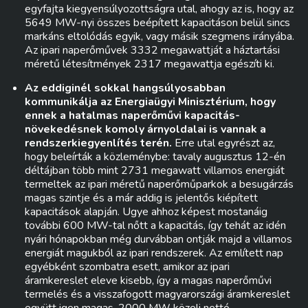
egyfajta kiegyensúlyozottságra utal, ahogy az is, hogy az
5649 MW-nyi összes beépített kapacitáson belül sincs
markáns eltolódás egyik, vagy másik szegmens irányába.
Az ipari naperőművek 3332 megawattját a háztartási
méretű létesítmények 2317 megawattja egészíti ki.
Az eddiginél sokkal hangsúlyosabban
kommunikálja az Energiaügyi Minisztérium, hogy
ennek a hatalmas naperőművi kapacitás-
növekedésnek komoly árnyoldalai is vannak a
rendszerkiegyenlítés terén.
Erre utal egyrészt az,
hogy beleírták a közleménybe: tavaly augusztus 12-én
déltájban több mint 2731 megawatt villamos energiát
termeltek az ipari méretű naperőműparkok a besugárzás
magas szintje és a már addig is jelentős kiépített
kapacitások alapján. Ugye ahhoz képest mostanáig
további 600 MW-tal nőtt a kapacitás, így tehát az idén
nyári hónapokban még durvábban ontják majd a villamos
energiát magukból az ipari rendszerek. Az említett nap
egyébként szombatra esett, amikor az ipari
áramkereslet eleve kisebb, így a magas naperőművi
termelés és a visszafogott magyarországi áramkereslet