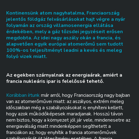
Kontinensünk atom nagyhatalma, Franciaország
jelentős földgáz felvásárlásokat hajt végre a nyár
folyamán az ország villamosenergia ellátása
érdekében, mely a gáz tőzsdei jegyzéseit erősen
megdobta. Az idei nagy aszály okán a francia, és
alapvetően egyik európai atomerőmű sem tudott
100%-os teljesítményt leadni a kevés és meleg
folyó vizek miatt.
Az egekben szárnyalnak az energiaárak, amiért a
francia nukleáris ipar is felelőssé tehető.
Korábban írtunk
már arról, hogy Franciaország nagy bajban
van az atomerőművei miatt: az aszályos, extrém meleg
időszakban még a szabályozásokat is enyhíteni kellett,
hogy azok működőképesek maradjanak. Hosszú távon
nem biztos, hogy a környezet jól jár vele, mindenesetre az
energiaválság miatt mindenképpen segíthetett a
franciákon az, hogy enyhítik a francia atomerőművek
szabályozását öt létesítmény esetében. A francia