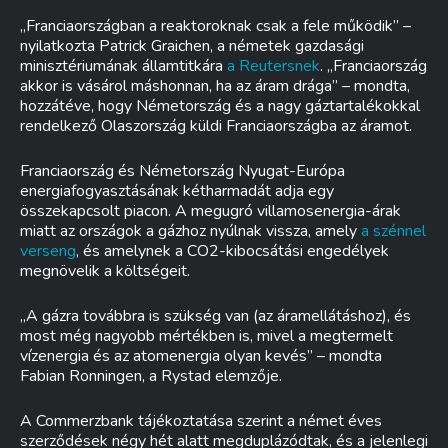
„Franciaországban a reaktoroknak csak a fele működik” –
nyilatkozta Patrick Graichen, a németek gazdasági
minisztériumának államtitkára
a Reutersnek
. „Franciaország
akkor is vásárol máshonnan, ha az áram drága” – mondta,
hozzátéve, hogy Németország és a nagy gáztartalékokkal
rendelkező Olaszország küldi Franciaországba az áramot.
Franciaország és Németország Nyugat-Európa
energiafogyasztásának kétharmadát adja egy
összekapcsolt piacon. A megugró villamosenergia-árak
miatt az országok a gázhoz nyúlnak vissza, amely
a szénnel
verseng
, és amelynek a CO2-kibocsátási engedélyek
megnövelik a költségeit.
„A gázra továbbra is szükség van (az áramellátáshoz), és
most még nagyobb mértékben is, mivel a megtermelt
vízenergia és az atomenergia olyan kevés” – mondta
Fabian Ronningen, a Rystad elemzője.
A Commerzbank tájékoztatása szerint a német éves
szerződések négy hét alatt megduplázódtak, és a jelenlegi