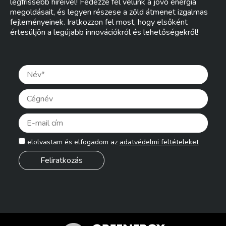
legfrissebb híreivel! Fedezze fel velünk a jövő energia
megoldásait, és legyen részese a zöld átmenet izgalmas
fejleményeinek. Iratkozzon fel most, hogy elsőként
értesüljön a legújabb innovációkról és lehetőségekről!
Pleas
elolvastam és elfogadom az
adatvédelmi feltételeket