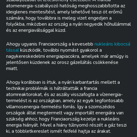
atomenergia-szabályozó hatóság meghosszabbította az
ideiglenes mentesítést, amely lehetővé teszi öt erőmű
számára, hogy továbbra is meleg vizet engedjen a
folyókba, miközben az ország a nyári negyedik hőhullámmal
és az energiaválsággal küzd.
Ahogy ugyanis Franciaország a kevesebb
nukleáris kibocsá
tással
küszködik, további nyomást gyakorol a
nagykereskedelmi energiapiacokra, amelyek már amúgy is
jelentősen küzdenek az orosz gázellátás csökkenése
miatt.
Ahogy korábban is írtuk, a nyári karbantartás mellett a
technikai problémák is hátráltatták a francia
atomreaktorokat, és az aszály visszafogta a vízenergia-
termelést is az országban, amely az egyik legfontosabb
villamosenergia-termelési forrás. Így a szomszédos
országok által megtermelt vagy importált energiára van
szükség ahhoz, hogy Franciaország kezelje a nukleáris
energia hiányát. Mivel a hiány túlnyomó részét a gáz teszi
ki, a többletkereslet ismét felfelé hajtja az árakat.