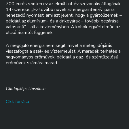
700 eurós szinten ez az elmúlt öt év szezonális átlagának
14-szerese. „Ez tovább növeli az energiaintenzív iparra
nehezedő nyomást, ami azt jelenti, hogy a gyártóüzemek –
például az alumínium- és a cinkgyárak – további bezárása
valószínű” – áll a közleményben. A kohók egyértelműe az
olcsó áramtól függenek.
A megújuló energia nem segít, mivel a meleg időjárás
visszafogta a szél- és víztermelést. A maradék terhelés a
hagyományos erőművek, például a gáz- és széntüzelésű
erőművek számára marad.
Címlapkép: Unsplash
Cikk forrása