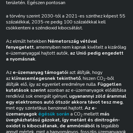
területén. Egészen pontosan
a törvény szerint 2030-tól a 2021-es szinthez képest 55
százalékkal, 2035-re pedig 100 százalékkal kell
csökkenteni a széndioxid kibocsátást.
Az elmúlt hetekben
Németország vétóval
fenyegetett
, amennyiben nem kapnak kivételt a kizárólag
e-üzemanyaggal hajtott autók,
az Unió pedig engedett
a nyomásnak
.
Az
e-üzemanyag támogatói
azt állítják, hogy
az
klímasemlegesnek tekinthető
, hiszen CO
-ből
2
állítják elő, így az egyenlet eredménye nulla.
Független
kutatások szerint
azonban az e-üzemanyagok előállítása
rendkívül sok energiát igényel,
ugyanannyi zöld árammal
egy elektromos autó ötször akkora távot tesz meg
,
mint egy szintetikus benzinnel hajtott.
Az e-
üzemanyagok
égésük során
a CO
mellett
más
2
üvegházhatású gázokat, így metánt és dinitrogén-
oxidot is kibocsátanak, de ammóniából is
legalább
annyit mértek, mint a hagyományos, fosszilis üzemanyagok