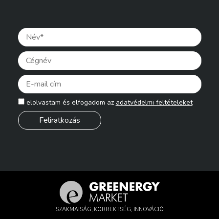
Pleas
elolvastam és elfogadom az
adatvédelmi feltételeket
SZAKMAISÁG, KORREKTSÉG, INNOVÁCIÓ