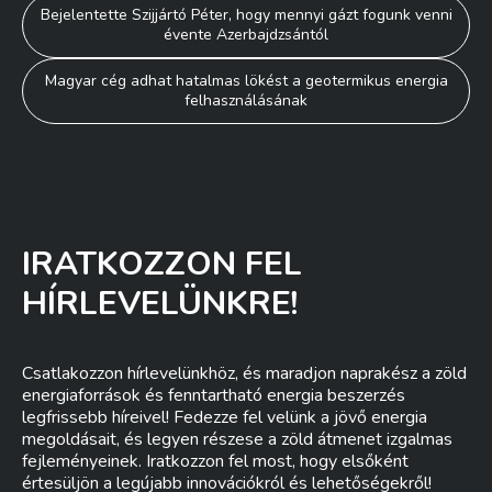
Bejegyzés
Bejelentette Szijjártó Péter, hogy mennyi gázt fogunk venni
évente Azerbajdzsántól
navigáció
Magyar cég adhat hatalmas lökést a geotermikus energia
felhasználásának
IRATKOZZON FEL
HÍRLEVELÜNKRE!
Csatlakozzon hírlevelünkhöz, és maradjon naprakész a zöld
energiaforrások és fenntartható energia beszerzés
legfrissebb híreivel! Fedezze fel velünk a jövő energia
megoldásait, és legyen részese a zöld átmenet izgalmas
fejleményeinek. Iratkozzon fel most, hogy elsőként
értesüljön a legújabb innovációkról és lehetőségekről!