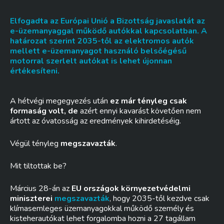
Elfogadta az Európai Unió a Bizottság javaslatát az
e-üzemanyaggal működő autókkal kapcsolatban. A
határozat szerint 2035-től az elektromos autók
mellett e-üzemanyagot használó belsőégésű
motorral szerlelt autókat is lehet újonnan
értékesíteni.
A hétvégi megegyezés után
ez már tényleg csak
formaság volt, de
azért ennyi kavarást követően nem
ártott az óvatosság az eredmények kihirdetéséig.
Végül tényleg
megszavazták
.
Mit tiltottak be?
Március 28-án az
EU országok környezetvédelmi
miniszterei
megszavazták
, hogy 2035-től kezdve csak
klímasemleges üzemanyagokkal működő személy és
kisteherautókat lehet forgalomba hozni a 27 tagállam