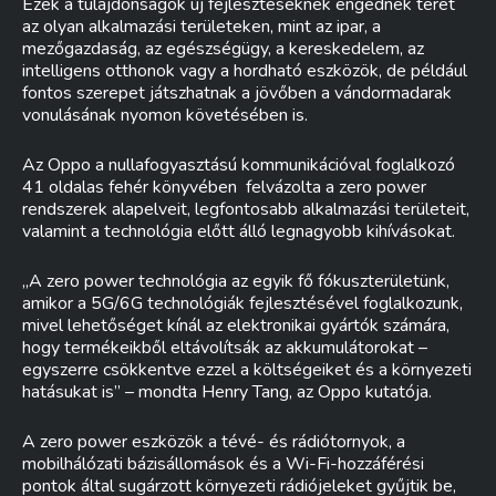
Ezek a tulajdonságok új fejlesztéseknek engednek teret
az olyan alkalmazási területeken, mint az ipar, a
mezőgazdaság, az egészségügy, a kereskedelem, az
intelligens otthonok vagy a hordható eszközök, de például
fontos szerepet játszhatnak a jövőben a vándormadarak
vonulásának nyomon követésében is.
Az Oppo a nullafogyasztású kommunikációval foglalkozó
41 oldalas fehér könyvében felvázolta a zero power
rendszerek alapelveit, legfontosabb alkalmazási területeit,
valamint a technológia előtt álló legnagyobb kihívásokat.
„A zero power technológia az egyik fő fókuszterületünk,
amikor a 5G/6G technológiák fejlesztésével foglalkozunk,
mivel lehetőséget kínál az elektronikai gyártók számára,
hogy termékeikből eltávolítsák az akkumulátorokat –
egyszerre csökkentve ezzel a költségeiket és a környezeti
hatásukat is” – mondta Henry Tang, az Oppo kutatója.
A zero power eszközök a tévé- és rádiótornyok, a
mobilhálózati bázisállomások és a Wi-Fi-hozzáférési
pontok által sugárzott környezeti rádiójeleket gyűjtik be,