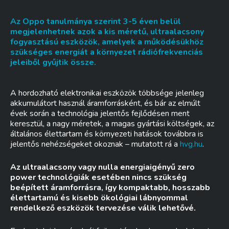
Az Oppo tanulmánya szerint 3-5 éven belül
megjelenhetnek azok a kis méretű, ultraalacsony
fogyasztású eszközök, amelyek a működésükhöz
szükséges energiát a környezet rádiófrekvenciás
jeleiből gyűjtik össze.
A hordozható elektronikai eszközök többsége jelenleg
akkumulátort használ áramforrásként, és bár az elmúlt
évek során a technológia jelentős fejlődésen ment
keresztül, a nagy méretek, a magas gyártási költségek, az
általános élettartam és környezeti hatások továbbra is
jelentős nehézségeket okoznak – mutatott rá a
hvg.hu
.
Az ultraalacsony vagy nulla energiaigényű zero
power technológiák esetében nincs szükség
beépített áramforrásra, így kompaktabb, hosszabb
élettartamú és kisebb ökológiai lábnyommal
rendelkező eszközök tervezése válik lehetővé.