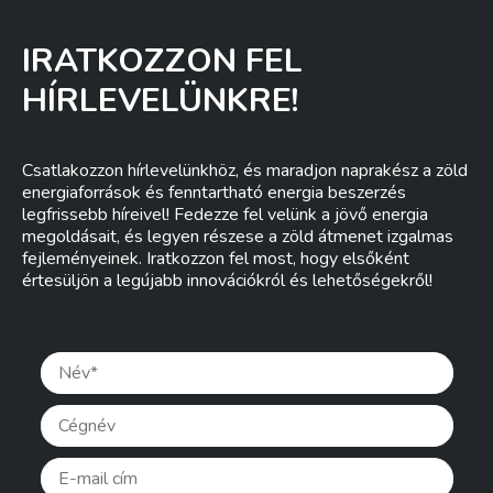
IRATKOZZON FEL
HÍRLEVELÜNKRE!
Csatlakozzon hírlevelünkhöz, és maradjon naprakész a zöld
energiaforrások és fenntartható energia beszerzés
legfrissebb híreivel! Fedezze fel velünk a jövő energia
megoldásait, és legyen részese a zöld átmenet izgalmas
fejleményeinek. Iratkozzon fel most, hogy elsőként
értesüljön a legújabb innovációkról és lehetőségekről!
Pleas