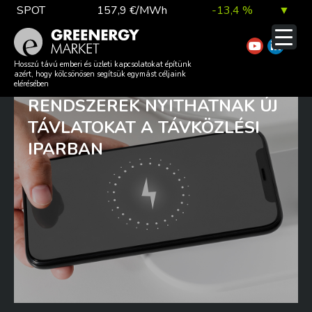
Skip
SPOT
157,9 €/MWh
-13,4 %
▼
to
content
TTF DA
56,1 €/MWh
7,0 %
▲
„ZÉRÓFOGYASZTÁSÚ”
Hosszú távú emberi és üzleti kapcsolatokat építünk
azért, hogy kölcsönösen segítsük egymást céljaink
KOMMUNIKÁCIÓS
elérésében
RENDSZEREK NYITHATNAK ÚJ
EUA
81,9 €/t
1,0 %
▲
TÁVLATOKAT A TÁVKÖZLÉSI
IPARBAN
DAX index
26 140,13
0,1 %
▲
EUR árfolyam
363,03 Ft
0,2 %
▲