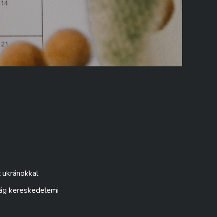
 ukránokkal
zág kereskedelemi