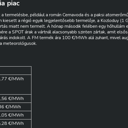
a piac
t a termelésbe, például a román Cernavoda és a paksi atomerőmű 
 kiesett a régió egyik legjelentősebb termelője, a Kozloduy (1
tartás miatt nem termelt. A hónap második felében egy hőhullám
ére a SPOT árak a vártnál alacsonyabb szinten zártak, amit első
árás indokolt. A FM termék ára 100 €/MWh alá zuhant, mivel au
 a meteorológusok.
,77 €/MWh
,56 €/MWh
36 €/MWh
,05 €/MWh
,28 €/MWh