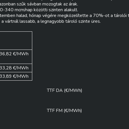
azonban szűk sávban mozogtak az árak.
-340 mcm/nap közötti szinten alakult.
temben halad, hónap végére megközelítette a 70%-ot a tárolói 
 a vártnál lassabb, a legnagyobb tároló szinte üres.
36,82 €/MWh
33,28 €/MWh
33,89 €/MWh
TTF DA (€/MWh)
TTF FM (€/MWh)