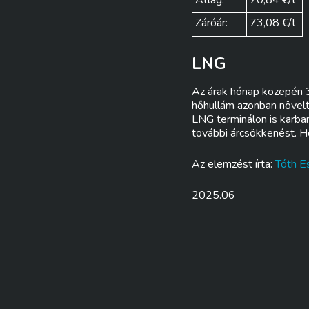
Átlag:
70,84 €/t
Záróár:
73,08 €/t
LNG
Az árak hónap közepén 3
hőhullám azonban növelt
LNG terminálon is karban
további árcsökkenést. 
Az elemzést írta:
Tóth Es
2025.06