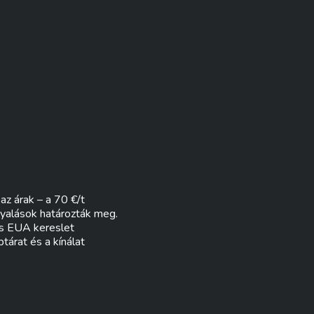
az árak – a 70 €/t
yalások határozták meg.
ős EUA kereslet
tárat és a kínálat