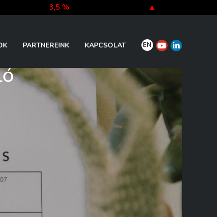
3,5 %
▲
-5,3 %
▼
EN
OK
PARTNEREINK
KAPCSOLAT
LÓ
-0,3 %
▼
-0,3 %
▼
-0,4 %
▼