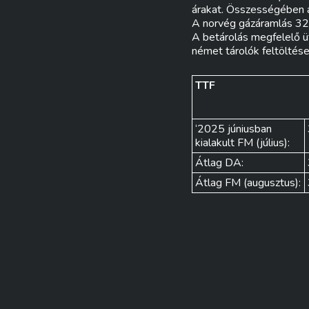
árakat. Összességében 
A norvég gázáramlás 320
A betárolás megfelelő ü
német tárolók feltöltése
TTF
‘2025 júniusban
kialakult FM (július):
Átlag DA:
Átlag FM (augusztus):