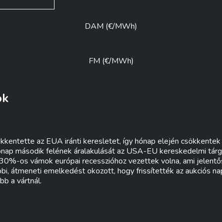
DAM (€/MWh)
FM (€/MWh)
ok
kentette az EUA iránti keresletet, így hónap elején csökkentek 
ónap második felének áralakulását az USA-EU kereskedelmi tárg
 30%-os vámok európai recesszióhoz vezettek volna, ami jelent
bi, átmeneti emelkedést okozott, hogy frissítették az aukciós nap
b a vártnál.