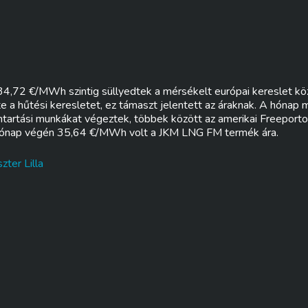
4,72 €/MWh szintig süllyedtek a mérsékelt európai kereslet köz
e a hűtési keresletet, ez támaszt jelentett az áraknak. A hónap
tartási munkákat végeztek, többek között az amerikai Freeporton
Hónap végén 35,64 €/MWh volt a JKM LNG FM termék ára.
zter Lilla