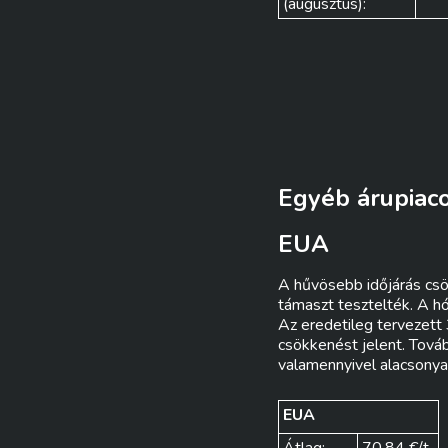
(augusztus):
Egyéb árupiac
EUA
A hűvösebb időjárás csök
támaszt tesztelték. A h
Az eredetileg tervezett
csökkenést jelent. Továb
valamennyivel alacsonyab
EUA