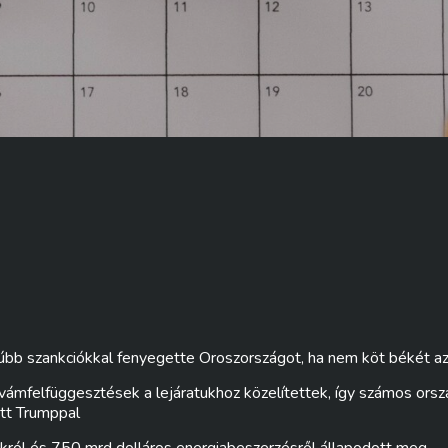
úbb szankciókkal fenyegette Oroszországot, ha nem köt békét az
vámfelfüggesztések a lejáratukhoz közelítettek, így számos ors
ott Trumppal