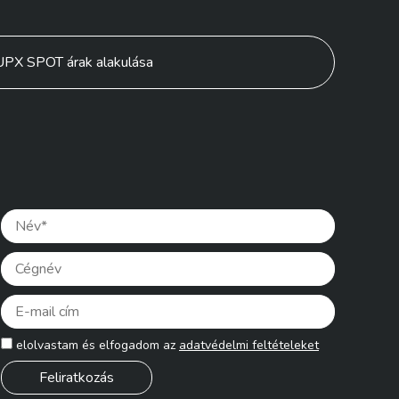
PX SPOT árak alakulása
Please lea
elolvastam és elfogadom az
adatvédelmi feltételeket