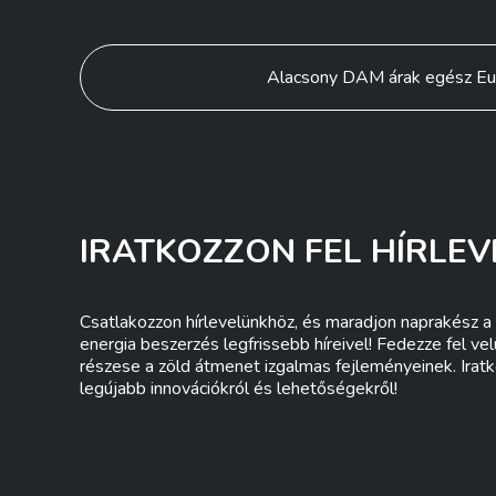
Bejegyzés
Alacsony DAM árak egész Eu
navigáció
IRATKOZZON FEL HÍRLEV
Csatlakozzon hírlevelünkhöz, és maradjon naprakész a 
energia beszerzés legfrissebb híreivel! Fedezze fel ve
részese a zöld átmenet izgalmas fejleményeinek. Iratk
legújabb innovációkról és lehetőségekről!