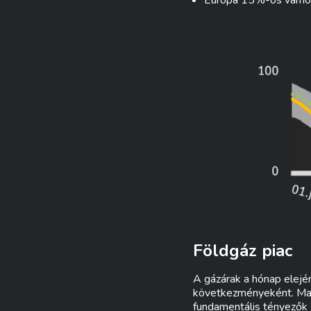
Európa 15%-os vámokr
Földgáz piac
A gázárak a hónap elejé
következményeként. Majd
fundamentális tényezők s