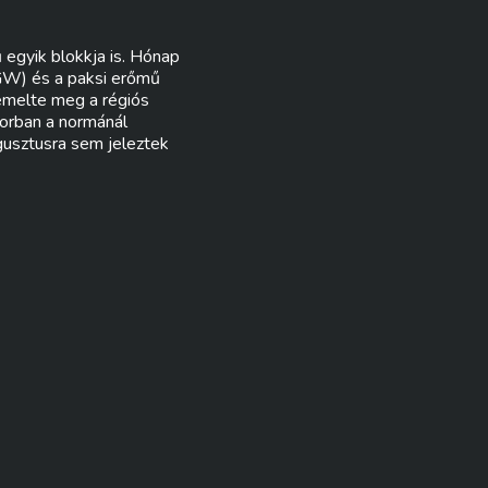
egyik blokkja is. Hónap
 GW) és a paksi erőmű
 emelte meg a régiós
sorban a normánál
gusztusra sem jeleztek