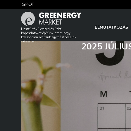
Skip
SPOT
to
content
TTF DA
BEMUTATKOZÁS
Hosszú távú emberi és üzleti
kapcsolatokat építünk azért, hogy
kölcsönösen segítsük egymást céljaink
elérésében
2025 JÚLI
EUA
DAX index
EUR árfolyam