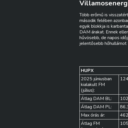
Villamosenergi
Több erőmű is visszatér
második felében azonban
egyik blokkja is karban
DAM árakat. Ennek ellen
hűvösebb, de napos időj
jelentősebb hőhullámot
HUPX
2025 júniusban
124
kialakult FM
(július):
Átlag DAM BL:
102
Átlag DAM PL:
86,
Max órás ár:
462
Átlag FM
105