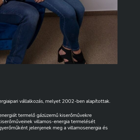
giaipari vállalkozás, melyet 2002-ben alapítottak.
őenergiát termelő gázüzemű kiserőművekre
 kiserőműveinek villamos-energia termelését
nagyerőműként jelenjenek meg a villamosenergia és