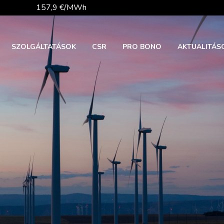
157,9 €/MWh
56,1 €/MWh
SZOLGÁLTATÁSOK
CSR
PRO BONO
AKTUALITÁS
81,9 €/t
26 140,13
363,03 Ft