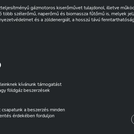
eljesítményű gázmotoros kiserőművet tulajdonol, illetve műkö
tó több szélerőmű, naperőmű és biomassza fűtőmű is, melyek jelz
rnyezetvédelmet és a zöldenergiát, a hosszú távú fenntarthatósá
Ó
eleinknek kívánunk támogatást
vagy földgáz beszerzések
nt csapatunk a beszerzés minden
kentés érdekében forduljon