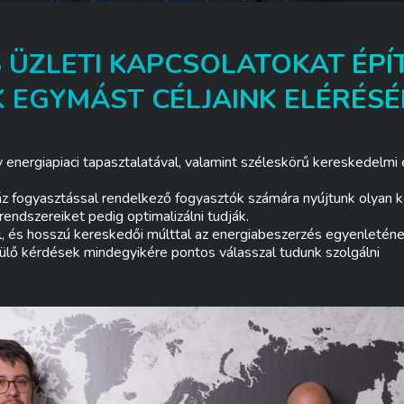
 ÜZLETI KAPCSOLATOKAT ÉPÍ
 EGYMÁST CÉLJAINK ELÉRÉS
energiapiaci tapasztalatával, valamint széleskörű kereskedelmi é
áz fogyasztással rendelkező fogyasztók számára nyújtunk olyan k
endszereiket pedig optimalizálni tudják.
el, és hosszú kereskedői múlttal az energiabeszerzés egyenleténe
rülő kérdések mindegyikére pontos válasszal tudunk szolgálni