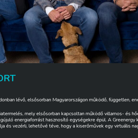
ORT
donban lévő, elsősorban Magyarországon működő, független, ener
giatermelés, mely elsősorban kapcsoltan működő villamos- és h
egújuló energiaforrást hasznosító egységekre épül. A Greenergy
ja és vezérli, lehetővé téve, hogy a kiserőművek egy virtuális 