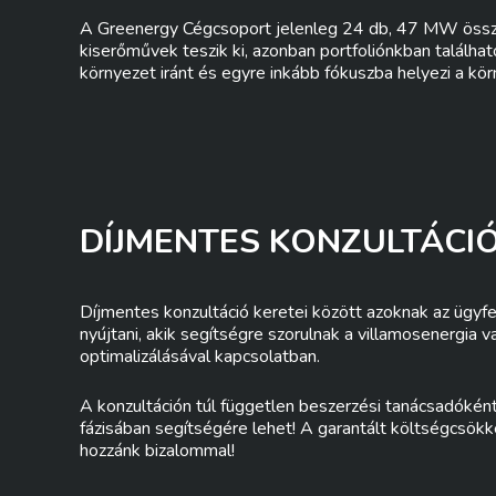
A Greenergy Cégcsoport jelenleg 24 db, 47 MW összt
kiserőművek teszik ki, azonban portfoliónkban találha
környezet iránt és egyre inkább fókuszba helyezi a kö
DÍJMENTES KONZULTÁCI
Díjmentes konzultáció keretei között azoknak az ügyf
nyújtani, akik segítségre szorulnak a villamosenergia 
optimalizálásával kapcsolatban.
A konzultáción túl független beszerzési tanácsadóké
fázisában segítségére lehet! A garantált költségcsök
hozzánk bizalommal!