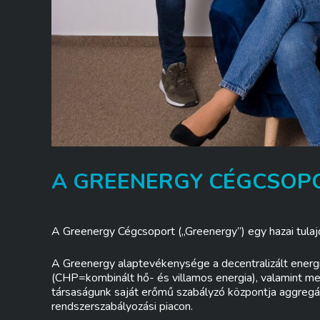
A GREENERGY CÉGCSOP
A Greenergy Cégcsoport („Greenergy”) egy hazai tulaj
A Greenergy alaptevékenysége a decentralizált ener
(CHP=kombinált hő- és villamos energia), valamint m
társaságunk saját erőmű szabályzó központja aggregál
rendszerszabályozási piacon.