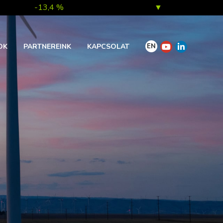
-13,4 %
▼
7,0 %
▲
EN
OK
PARTNEREINK
KAPCSOLAT
1,0 %
▲
0,1 %
▲
0,2 %
▲