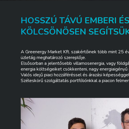
HOSSZÚ TÁVÚ EMBERI ÉS
KÖLCSÖNÖSEN SEGÍTSÜK
A Greenergy Market Kft. szakértőinek több mint 25 év 
üzletág meghatározó szereplője.
Elsősorban a jelentősebb villamosenergia, vagy földg
energia költségeiket csökkenteni, nagy energiaigényű r
Valós idejű piaci hozzáféréssel és árazási képességg
Széleskörű szolgáltatás portfóliónkkal a piacon felme