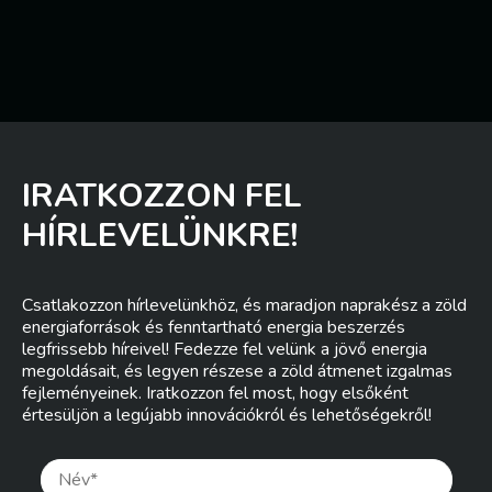
IRATKOZZON FEL
HÍRLEVELÜNKRE!
Csatlakozzon hírlevelünkhöz, és maradjon naprakész a zöld
energiaforrások és fenntartható energia beszerzés
legfrissebb híreivel! Fedezze fel velünk a jövő energia
megoldásait, és legyen részese a zöld átmenet izgalmas
fejleményeinek. Iratkozzon fel most, hogy elsőként
értesüljön a legújabb innovációkról és lehetőségekről!