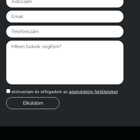
Please l
elolvastam és elfogadom az
adatvédelmi feltételeket