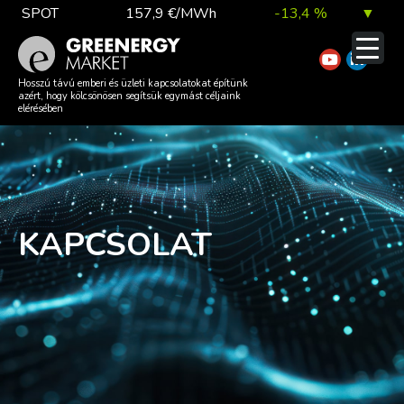
Skip
SPOT
157,9 €/MWh
-13,4 %
▼
to
content
TTF DA
56,1 €/MWh
7,0 %
▲
Hosszú távú emberi és üzleti kapcsolatokat építünk
azért, hogy kölcsönösen segítsük egymást céljaink
elérésében
EUA
81,9 €/t
1,0 %
▲
KAPCSOLAT
DAX index
26 140,13
0,1 %
▲
EUR árfolyam
363,03 Ft
0,2 %
▲