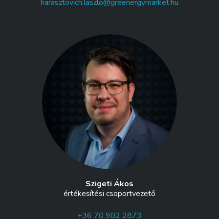
harasztovich.laszlo@greenergymarket.hu
Szigeti Ákos
értékesítési csoportvezető
+36 70 902 2873