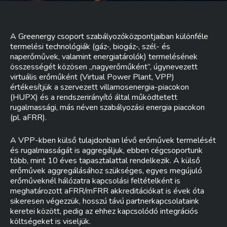
A Greenergy csoport szabályozóközpontjaiban különféle
termelési technológiák (gáz-, biogáz-, szél- és
naperőművek, valamint energiatárolók) termelésének
összességét közösen „nagyerőműként”, úgynevezett
virtuális erőműként (Virtual Power Plant, VPP)
értékesítjük a szervezett villamosenergia-piacokon
(HUPX) és a rendszerirányító által működtetett
rugalmassági, más néven szabályozási energia piacokon
(pl. aFRR).
A VPP-kben külső tulajdonban lévő erőművek termelését
és rugalmasságát is aggregáljuk, ebben cégcsoportunk
több, mint 10 éves tapasztalattal rendelkezik. A külső
erőművek aggregálásához szükséges, egyes megújuló
erőműveknél hálózatra kapcsolási feltételként is
meghatározott aFRR/mFRR akkreditációkat is évek óta
sikeresen végezzük, hosszú távú partnerkapcsolataink
keretei között, pedig az ehhez kapcsolódó integrációs
költségeket is viseljük.