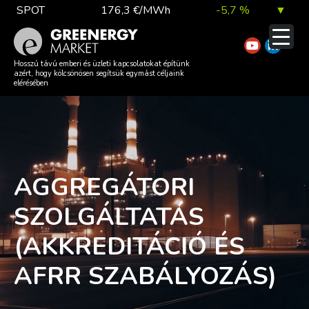
Skip
SPOT
176,3 €/MWh
-5,7 %
▼
to
content
TTF DA
55,4 €/MWh
-3,9 %
▼
Hosszú távú emberi és üzleti kapcsolatokat építünk
azért, hogy kölcsönösen segítsük egymást céljaink
elérésében
EUA
81,4 €/t
0,6 %
▲
AGGREGÁTORI
DAX index
26 202,35
0,8 %
▲
SZOLGÁLTATÁS
(AKKREDITÁCIÓ ÉS
EUR árfolyam
363,84 Ft
0,1 %
▲
AFRR SZABÁLYOZÁS)