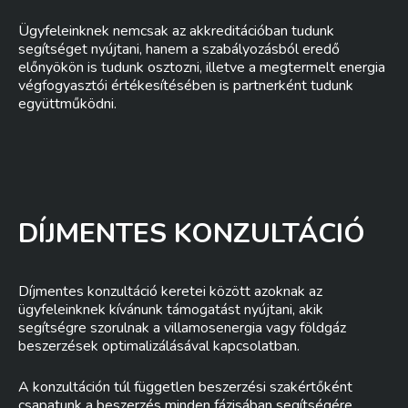
Ügyfeleinknek nemcsak az akkreditációban tudunk
segítséget nyújtani, hanem a szabályozásból eredő
előnyökön is tudunk osztozni, illetve a megtermelt energia
végfogyasztói értékesítésében is partnerként tudunk
együttműködni.
DÍJMENTES KONZULTÁCIÓ
Díjmentes konzultáció keretei között azoknak az
ügyfeleinknek kívánunk támogatást nyújtani, akik
segítségre szorulnak a villamosenergia vagy földgáz
beszerzések optimalizálásával kapcsolatban.
A konzultáción túl független beszerzési szakértőként
csapatunk a beszerzés minden fázisában segítségére