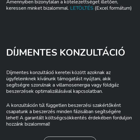
Amennyiben bizonytalan a kötelezettséget illetően,
keressen minket bizalommal.
LETÖLTÉS
(Excel formátum)
DÍJMENTES KONZULTÁCIÓ
Díjmentes konzultáció keretei között azoknak az
ügyfeleinknek kívánunk támogatást nyújtani, akik
segítségre szorulnak a villamosenergia vagy földgáz
beszerzések optimalizálásával kapcsolatban.
A konzultáción túl független beszerzési szakértőként
csapatunk a beszerzés minden fázisában segítségére
lehet! A garantált költségcsökkentés érdekében forduljon
hozzánk bizalommal!