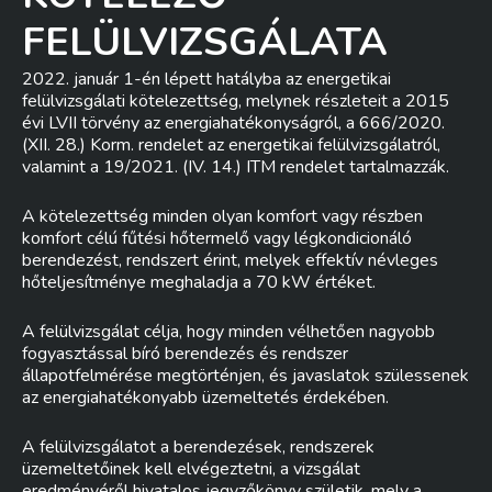
FELÜLVIZSGÁLATA
2022. január 1-én lépett hatályba az energetikai
felülvizsgálati kötelezettség, melynek részleteit a 2015
évi LVII törvény az energiahatékonyságról, a 666/2020.
(XII. 28.) Korm. rendelet az energetikai felülvizsgálatról,
valamint a 19/2021. (IV. 14.) ITM rendelet tartalmazzák.
A kötelezettség minden olyan komfort vagy részben
komfort célú fűtési hőtermelő vagy légkondicionáló
berendezést, rendszert érint, melyek effektív névleges
hőteljesítménye meghaladja a 70 kW értéket.
A felülvizsgálat célja, hogy minden vélhetően nagyobb
fogyasztással bíró berendezés és rendszer
állapotfelmérése megtörténjen, és javaslatok szülessenek
az energiahatékonyabb üzemeltetés érdekében.
A felülvizsgálatot a berendezések, rendszerek
üzemeltetőinek kell elvégeztetni, a vizsgálat
eredményéről hivatalos jegyzőkönyv születik, mely a