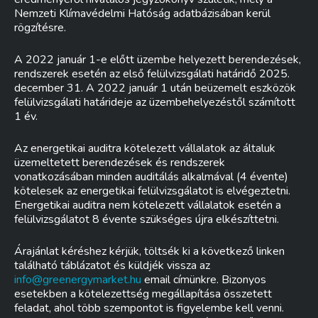
Nemzeti Klímavédelmi Hatóság adatbázisában kerül
rögzítésre.
A 2022 január 1-e előtt üzembe helyezett berendezések,
rendszerek esetén az első felülvizsgálati határidő 2025.
december 31. A 2022 január 1 után beüzemelt eszközök
felülvizsgálati határideje az üzembehelyezéstől számított
1 év.
Az energetikai auditra kötelezett vállalatok az általuk
üzemeltetett berendezések és rendszerek
vonatkozásában minden auditálás alkalmával (4 évente)
kötelesek az energetikai felülvizsgálatot is elvégeztetni.
Energetikai auditra nem kötelezett vállalatok esetén a
felülvizsgálatot 8 évente szükséges újra elkészíttetni.
Árajánlat kéréshez kérjük, töltsék ki a következő linken
található táblázatot és küldjék vissza az
info@greenergymarket.hu
email címünkre. Bizonyos
esetekben a kötelezettség megállapítása összetett
feladat, ahol több szempontot is figyelembe kell venni.