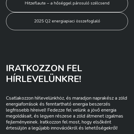
Hitzeflaute – a hőséggel párosuló szélcsend
navigáció
2025 Q2 energiapiaci összefoglaló
IRATKOZZON FEL
HÍRLEVELÜNKRE!
Csatlakozzon hírlevelünkhöz, és maradjon naprakész a zöld
energiaforrások és fenntartható energia beszerzés
legfrissebb híreivel! Fedezze fel velünk a jövő energia
megoldásait, és legyen részese a zöld átmenet izgalmas
fejleményeinek. Iratkozzon fel most, hogy elsőként
értesüljön a legújabb innovációkról és lehetőségekről!