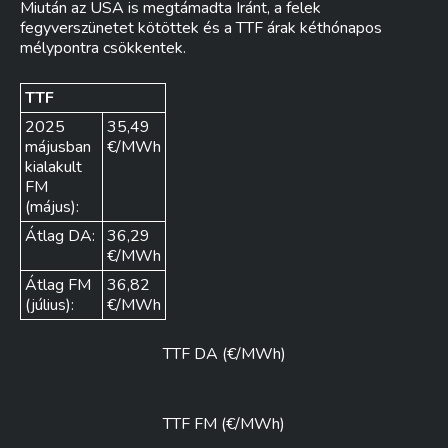
Miután az USA is megtámadta Iránt, a felek
fegyverszünetet kötöttek és a TTF árak kéthónapos
mélypontra csökkentek.
TTF
2025
35,49
májusban
€/MWh
kialakult
FM
(május):
Átlag DA:
36,29
€/MWh
Átlag FM
36,82
(július):
€/MWh
TTF DA (€/MWh)
TTF FM (€/MWh)