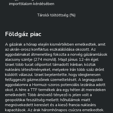
importtilalom kérdésében
Tárolói töltöttség (%)
Földgáz piac
A gázárak a hónap elején kismértékben emelkedtek, amit
az ukrán-orosz konfliktus eszkalálódása okozott. Az
aggodalmakat átmenetileg fokozta a norvég gázáramlások
alacsony szintje (274 mcm/d). Majd június 12-én éjjel
Izrael több tucat célpontot támadott Iránban, köztük
nukleáris létesítményeket, melyekre Irán több száz drónt
küldött válaszul. Izrael bejelentette, hogy ideiglenesen
felfüggeszti gázmezőinek üzemeltetését. A legnagyobb
aggodalomra a Hormuzi-szoros potenciális lezárása adott
okot. A hírre a TTF termékek ára egy héten át meredeken
emelkedett. Több árnövelő tényező is jelen volt a
geopolitikai feszültség mellett: hőhullámok miatt
megnövekedett kereslet és a kieső francia nukleáris
kapacitások. Az árak háromhónapos csúcsra emelkedtek.