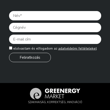
Pleas
elolvastam és elfogadom az
adatvédelmi feltételeket
SZAKMAISÁG, KORREKTSÉG, INNOVÁCIÓ