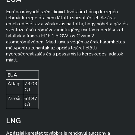
Európa irányadó szén-dioxid-kvótaára hónap közepén
február közepe óta nem látott csúcsot ért el. Az árak
emelkedését az a várakozás hajtotta, hogy nőhet a gáz-és
széntüzelésű erőművek iránti igény, miután repedéseket
találtak a francia EDF 1,5 GW-os Civaux 2
atomerőművében. Majd június végén az árak háromhetes
mélypontra zuhantak az opciós lejárat előtti
nyereségrealizálás és a pesszimista kereskedési adatok
miatt.
EUA
Átlag:
73,03
€/t
Záróár:
68,97
€/t
LNG
Az ázsiai kereslet továbbra is rendkívül alacsony a