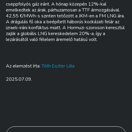
cseppfolyós gáz iránt. A hónap közepén 12%-kal
emelkedtek az árak, párhuzamosan a TTF ármozgásával.
42,55 €/MWh-s szinten tetőzött a JKM-en a FM LNG ára.
A drágulás fő oka a beépített háborús kockázati felár az
izraeli-iráni konfliktus miatt. A Hormuzi-szoroson keresztül
zajlik a globális LNG kereskedelem 20%-a, így a
lezárásától való félelem áremelő hatású volt.
Az elemzést írta:
Tóth Eszter Lilla
2025.07.09.
Bejegyzés