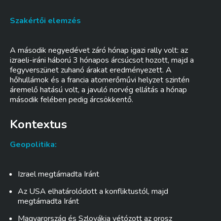
Szakértői elemzés
A második negyedévet záró hónap igazi rally volt: az
izraeli-iráni háború 3 hónapos árcsúcsot hozott, majd a
fegyverszünet zuhanó árakat eredményezett. A
hőhullámok és a francia atomerőművi helyzet szintén
áremelő hatású volt, a javuló norvég ellátás a hónap
második felében pedig árcsökkentő.
Kontextus
Geopolitika:
Izrael megtámadta Iránt
Az USA elhatárolódott a konfliktustól, majd
megtámadta Iránt
Magyarország és Szlovákia vétózott az orosz