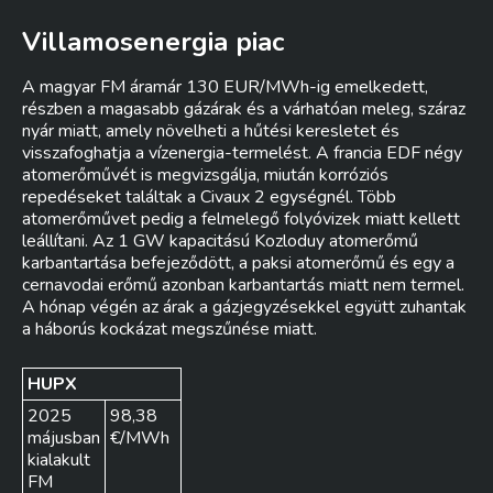
Villamosenergia piac
A magyar FM áramár 130 EUR/MWh-ig emelkedett,
részben a magasabb gázárak és a várhatóan meleg, száraz
nyár miatt, amely növelheti a hűtési keresletet és
visszafoghatja a vízenergia-termelést. A francia EDF négy
atomerőművét is megvizsgálja, miután korróziós
repedéseket találtak a Civaux 2 egységnél. Több
atomerőművet pedig a felmelegő folyóvizek miatt kellett
leállítani. Az 1 GW kapacitású Kozloduy atomerőmű
karbantartása befejeződött, a paksi atomerőmű és egy a
cernavodai erőmű azonban karbantartás miatt nem termel.
A hónap végén az árak a gázjegyzésekkel együtt zuhantak
a háborús kockázat megszűnése miatt.
HUPX
2025
98,38
májusban
€/MWh
kialakult
FM