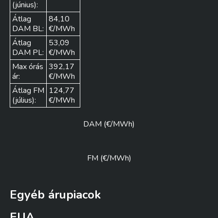
(június):
Átlag
84,10
DAM BL:
€/MWh
Átlag
53,09
DAM PL:
€/MWh
Max órás
392,17
ár:
€/MWh
Átlag FM
124,77
(július):
€/MWh
DAM (€/MWh)
FM (€/MWh)
Egyéb árupiacok
EUA