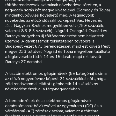
töltőberendezések számának növekedése töretlen, a
negyedév során két megye kivételével (Somogy és Tolna)
mindenhol bővülés figyelhető meg. A legnagyobb
növekedés az előző időszakhoz képest Vas, Heves és
Jász-Nagykun-Szolnok megyékben volt (25,9 százalék,
valamint 8,3-8,3 százalék). Nógrád, Csongrád-Csanád és
Baranya megyében új töltőberendezést nem helyeztek
üzembe. A darabszámok tekintetében továbbra is
Budapest vezet 673 berendezéssel, majd ezt követi Pest
megye 233 töltővel. Nógrád és Tolna megyében található
a legkevesebb töltő, 14 és 15 darab, majd ezt követi
Baranya 27 darabbal.
A tisztán elektromos gépjárművek (5E kategória) száma
az előző negyedévhez képest 21 százalékkal nőtt, míg a
zöld rendszámmal ellátott gépkocsik 14 százalékos
növekedést értek el a tárgynegyedévben.
A berendezések és az elektromos gépjárművek
darabszámának bővülésével az egyenáramú (DC) és a
váltóáramú (AC) töltések száma, valamint a töltésre