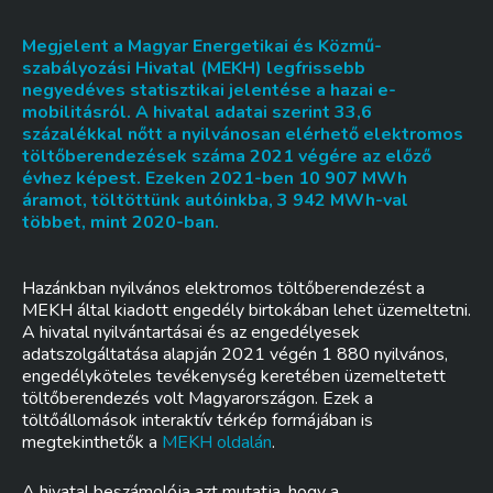
Megjelent a Magyar Energetikai és Közmű-
szabályozási Hivatal (MEKH) legfrissebb
negyedéves statisztikai jelentése a hazai e-
mobilitásról. A hivatal adatai szerint 33,6
százalékkal nőtt a nyilvánosan elérhető elektromos
töltőberendezések száma 2021 végére az előző
évhez képest. Ezeken 2021-ben 10 907 MWh
áramot, töltöttünk autóinkba, 3 942 MWh-val
többet, mint 2020-ban.
Hazánkban nyilvános elektromos töltőberendezést a
MEKH által kiadott engedély birtokában lehet üzemeltetni.
A hivatal nyilvántartásai és az engedélyesek
adatszolgáltatása alapján 2021 végén 1 880 nyilvános,
engedélyköteles tevékenység keretében üzemeltetett
töltőberendezés volt Magyarországon. Ezek a
töltőállomások interaktív térkép formájában is
megtekinthetők a
MEKH oldalán
.
A hivatal beszámolója azt mutatja, hogy a