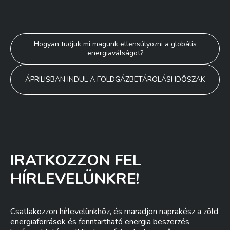
Bejegyzés
Hogyan tudjuk mi magunk ellensúlyozni a globális
energiaválságot?
navigáció
ÁPRILISBAN INDUL A FÖLDGÁZBETÁROLÁSI IDŐSZAK
IRATKOZZON FEL
HÍRLEVELÜNKRE!
Csatlakozzon hírlevelünkhöz, és maradjon naprakész a zöld
energiaforrások és fenntartható energia beszerzés