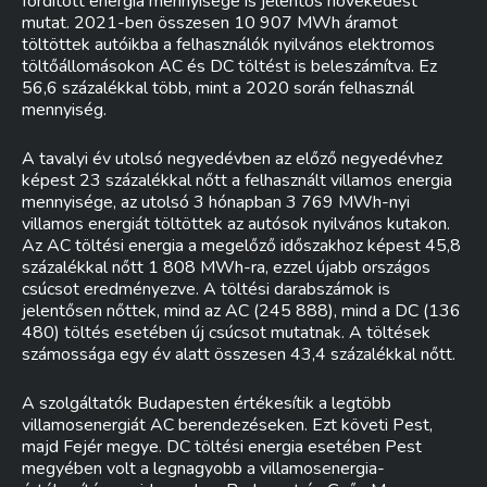
fordított energia mennyisége is jelentős növekedést
mutat. 2021-ben összesen 10 907 MWh áramot
töltöttek autóikba a felhasználók nyilvános elektromos
töltőállomásokon AC és DC töltést is beleszámítva. Ez
56,6 százalékkal több, mint a 2020 során felhasznál
mennyiség.
A tavalyi év utolsó negyedévben az előző negyedévhez
képest 23 százalékkal nőtt a felhasznált villamos energia
mennyisége, az utolsó 3 hónapban 3 769 MWh-nyi
villamos energiát töltöttek az autósok nyilvános kutakon.
Az AC töltési energia a megelőző időszakhoz képest 45,8
százalékkal nőtt 1 808 MWh-ra, ezzel újabb országos
csúcsot eredményezve. A töltési darabszámok is
jelentősen nőttek, mind az AC (245 888), mind a DC (136
480) töltés esetében új csúcsot mutatnak. A töltések
számossága egy év alatt összesen 43,4 százalékkal nőtt.
A szolgáltatók Budapesten értékesítik a legtöbb
villamosenergiát AC berendezéseken. Ezt követi Pest,
majd Fejér megye. DC töltési energia esetében Pest
megyében volt a legnagyobb a villamosenergia-