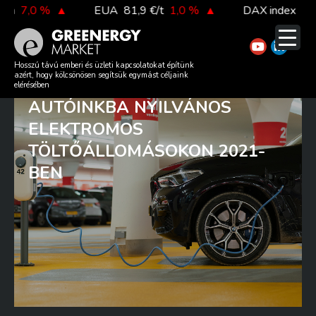
Skip
7,0 %
▲
EUA
81,9 €/t
1,0 %
▲
DAX index
26 14
to
content
57 SZÁZALÉKKAL TÖBB
Hosszú távú emberi és üzleti kapcsolatokat építünk
azért, hogy kölcsönösen segítsük egymást céljaink
ÁRAMOT TÖLTÖTTÜNK
elérésében
AUTÓINKBA NYILVÁNOS
ELEKTROMOS
TÖLTŐÁLLOMÁSOKON 2021-
BEN