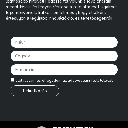
legfrissebb híreivel! Fedezze fel velünk a jövő energia
megoldásait, és legyen részese a zöld átmenet izgalmas
fejleményeinek. Iratkozzon fel most, hogy elsőként
értesüljön a legújabb innovációkról és lehetőségekről!
Pleas
elolvastam és elfogadom az
adatvédelmi feltételeket