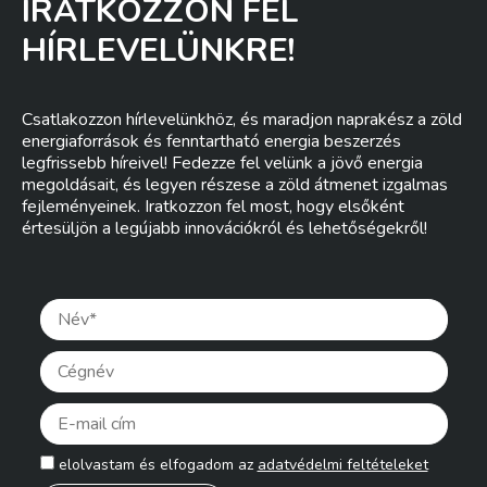
IRATKOZZON FEL
HÍRLEVELÜNKRE!
Csatlakozzon hírlevelünkhöz, és maradjon naprakész a zöld
energiaforrások és fenntartható energia beszerzés
legfrissebb híreivel! Fedezze fel velünk a jövő energia
megoldásait, és legyen részese a zöld átmenet izgalmas
fejleményeinek. Iratkozzon fel most, hogy elsőként
értesüljön a legújabb innovációkról és lehetőségekről!
Pleas
elolvastam és elfogadom az
adatvédelmi feltételeket