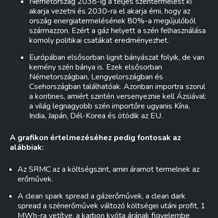
Németország 2038-ig a teljes széntermelést ki
akarja vezetni és 2030-ra el akarja érni, hogy az
ország energiatermelésének 80%-a megújulóból
származzon. Ezért a gáz helyett a szén felhasználása
komoly politikai csatákat eredményezhet.
Európában elsősorban lignit bányászat folyik, de van
kemény szén bánya is. Ezek elsősorban
Németországban, Lengyelországban és
Csehországban találhatóak. Azonban importra szorul
a kontines, amiért szintén versenyeznie kell Ázsiával:
a világ legnagyobb szén importőre ugyanis Kína,
India, Japán, Dél-Korea és ötödik az EU.
A grafikon értelmezéséhez pedig fontosak az
alábbiak:
Az SRMC az a költségszint, amin áramot termelnek az
erőművek.
A clean spark spread a gázerőművek, a clean dark
spread a szénerőművek változó költségei utáni profit, 1
MWh-ra vetítve, a karbon kvóta árának figyelembe