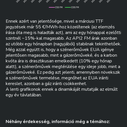
Ennek azért van jelentősége, mivel a márciusi TTF
jegyzések már 55 €/MWh-hoz közelítenek (az elemzés
írása óta meg is haladták azt), ami az egy hónappal ezelőtti
szintnél ~15%-kal magasabb. Az API2 FM árak azonban
az utóbbi egy hónapban (nagyjából) stabilnak tekinthetőek.
Még azzal együtt is, hogy a szénerőművek EUA igénye
jelentősen magasabb, mint a gázerőműveké, és a karbon
kvóta ára is drasztikusan emelkedett (10% egy hónap
alatt), a szénerőművek megtérülése egy ideje jobb, mint a
gázerőműveké. Ez pedig azt jelenti, amennyiben növekszik
a szénerőművek termelése, megnőhet az EUA iránti
kereslet, azonban a gáz iránti csökkenhet.
A lenti grafikonok ennek a dinamikáját mutatják az elmúlt
egy év távlatában.
Néhány érdekesség, információ még a témához: