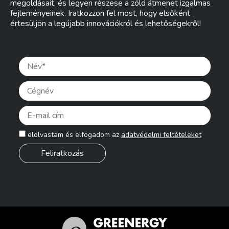
megoldásait, és legyen részese a zöld átmenet izgalmas
fejleményeinek. Iratkozzon fel most, hogy elsőként
értesüljön a legújabb innovációkról és lehetőségekről!
Pleas
elolvastam és elfogadom az
adatvédelmi feltételeket