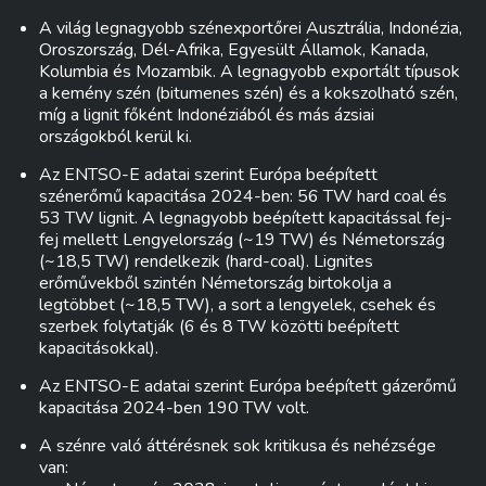
A világ legnagyobb szénexportőrei Ausztrália, Indonézia,
Oroszország, Dél-Afrika, Egyesült Államok, Kanada,
Kolumbia és Mozambik. A legnagyobb exportált típusok
a kemény szén (bitumenes szén) és a kokszolható szén,
míg a lignit főként Indonéziából és más ázsiai
országokból kerül ki.
Az ENTSO-E adatai szerint Európa beépített
szénerőmű kapacitása 2024-ben: 56 TW hard coal és
53 TW lignit. A legnagyobb beépített kapacitással fej-
fej mellett Lengyelország (~19 TW) és Németország
(~18,5 TW) rendelkezik (hard-coal). Lignites
erőművekből szintén Németország birtokolja a
legtöbbet (~18,5 TW), a sort a lengyelek, csehek és
szerbek folytatják (6 és 8 TW közötti beépített
kapacitásokkal).
Az ENTSO-E adatai szerint Európa beépített gázerőmű
kapacitása 2024-ben 190 TW volt.
A szénre való áttérésnek sok kritikusa és nehézsége
van: