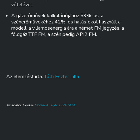
vételével.
A gázerőművek kalkulációjához 59%-os, a
szénerőművekéhez 42%-os hatásfokot használt a
modell, a villamosenergia ára a német FM jegyzés, a
földgáz TTF FM, a szén pedig API2 FM.
Az elemzést írta:
Tóth Eszter Lilla
Az adatok forrása
Montel Analytics
,
ENTSO-E