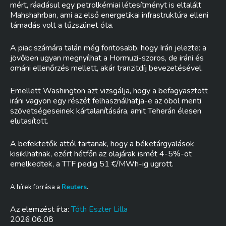
mért, ráadásul egy petrolkémiai létesítményt is eltalált
Mahshahrban, ami az első energetikai infrastruktúra elleni
támadás volt a tűzszünet óta.
A piac számára talán még fontosabb, hogy Irán jelezte: a
jövőben ugyan megnyílhat a Hormuzi-szoros, de iráni és
ománi ellenőrzés mellett, akár tranzitdíj bevezetésével.
Emellett Washington azt vizsgálja, hogy a befagyasztott
iráni vagyon egy részét felhasználhatja-e az öböl menti
szövetségeseinek kártalanítására, amit Teherán élesen
elutasított.
A befektetők attól tartanak, hogy a béketárgyalások
kisiklhatnak, ezért hétfőn az olajárak ismét 4-5%-ot
emelkedtek, a TTF pedig 51 €/MWh-ig ugrott.
A hírek forrása a
Reuters
.
Az elemzést írta:
Tóth Eszter Lilla
2026.06.08