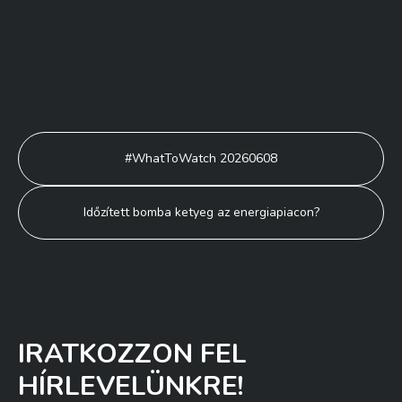
Bejegyzés
#WhatToWatch 20260608
navigáció
Időzített bomba ketyeg az energiapiacon?
IRATKOZZON FEL
HÍRLEVELÜNKRE!