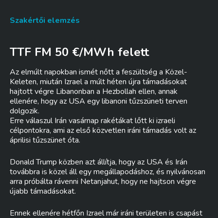
Szakértői elemzés
TTF FM 50 €/MWh felett
Az elmúlt napokban ismét nőtt a feszültség a Közel-
Keleten, miután Izrael a múlt héten újra támadásokat
hajtott végre Libanonban a Hezbollah ellen, annak
ellenére, hogy az USA egy libanoni tűzszüneti terven
dolgozik.
Erre válaszul Irán vasárnap rakétákat lőtt ki izraeli
célpontokra, ami az első közvetlen iráni támadás volt az
áprilisi tűzszünet óta.
Donald Trump közben azt állítja, hogy az USA és Irán
továbbra is közel áll egy megállapodáshoz, és nyilvánosan
arra próbálta rávenni Netanjahut, hogy ne hajtson végre
újabb támadásokat.
Ennek ellenére hétfőn Izrael már iráni területen is csapást