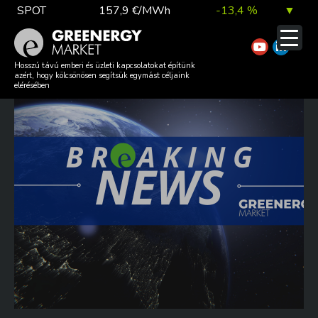
Skip
SPOT
157,9 €/MWh
-13,4 %
▼
to
content
TTF DA
56,1 €/MWh
7,0 %
▲
#BREAKINGNEWS 20260608
Hosszú távú emberi és üzleti kapcsolatokat építünk
azért, hogy kölcsönösen segítsük egymást céljaink
elérésében
EUA
81,9 €/t
1,0 %
▲
DAX index
26 140,13
0,1 %
▲
EUR árfolyam
363,03 Ft
0,2 %
▲