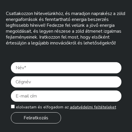
Csatlakozzon hírlevelünkhöz, és maradjon naprakész a zöld
energiaforrások és fenntartható energia beszerzés
legfrissebb híreivel! Fedezze fel velünk a jövő energia
megoldásait, és legyen részese a zöld átmenet izgalmas
fejleményeinek. Iratkozzon fel most, hogy elsőként
értesüljön a legújabb innovációkról és lehetőségekről!
Pleas
elolvastam és elfogadom az
adatvédelmi feltételeket