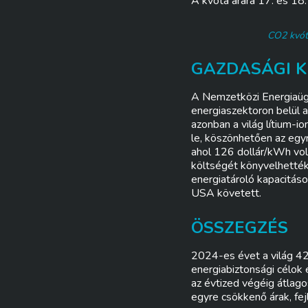
A kvóta árára 17. és 18
CO2 kvóta
GAZDASÁGI K
A Nemzetközi Energiaügy
energiaszektoron belül 
azonban a világ lítium-i
le, köszönhetően az egyr
ahol 126 dollár/kWh vol
költségét könyvelhették
energiatároló kapacitás
USA követett.
ÖSSZEGZÉS
2024-es évet a világ 4
energiabiztonsági célok
az évtized végéig átlag
egyre csökkenő árak, fej