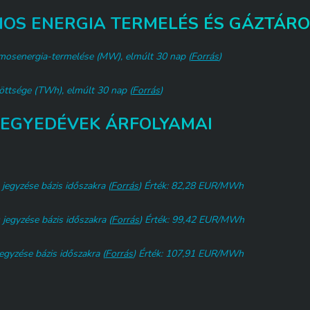
MOS ENERGIA TERMELÉS ÉS GÁZTÁRO
amosenergia-termelése (MW), elmúlt 30 nap (
Forrás
)
öttsége (TWh), elmúlt 30 nap (
Forrás
)
EGYEDÉVEK ÁRFOLYAMAI
 jegyzése bázis időszakra (
Forrás
) Érték: 82,28 EUR/MWh
 jegyzése bázis időszakra (
Forrás
) Érték: 99,42 EUR/MWh
jegyzése bázis időszakra (
Forrás
) Érték: 107,91 EUR/MWh