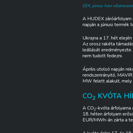
EEX, június havi villamose
A HUDEX záróárfolyam is
napján a júniusi termék
Ukrajna a 17. hét elején
Az orosz rakéta támadás
leállását eredményezte. 
nem tudott fedezni.
Április utolsó napján r
rendszerirányitó, MAVIR
MW felett alakult, mely
CO
KVÓTA HÍ
2
A CO
-kvóta árfolyama 
2
18. héten árfolyam erős
EUR/MWh-án zárta a te