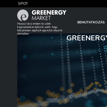
Skip
SPOT
to
content
TTF DA
BEMUTATKOZÁS
Hosszú távú emberi és üzleti
kapcsolatokat építünk azért, hogy
kölcsönösen segítsük egymást céljaink
elérésében
GREENERGY
EUA
DAX index
EUR árfolyam