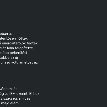
obban az
elentősen nőttek,
ű energiatárolók fedték
lét Kína telepítette,
csóbb bekerülési
többe az új
uházó volt, amelyet az
védelmi és
ég az IEA szerint. Ehhez
z szükség, amit az
majd elérni.