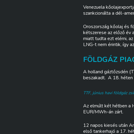
Venezuela kőolajexportj
szankcionálta a dél-amer
Oroszország kőolaj és fö
kétszerese az előző év 
miatt tudta ezt elérni, a
LNG-t nem érintik, így a
FÖLDGÁZ PIAC
A holland gáztőzsdén (TT
beszakadt. A 18. héten 
TTF, június havi földgáz z
Az elmúlt két hétben a 
EUR/MWh-án zárt.
12 napos kiesés után Am
első tankerhajó a 17. hé