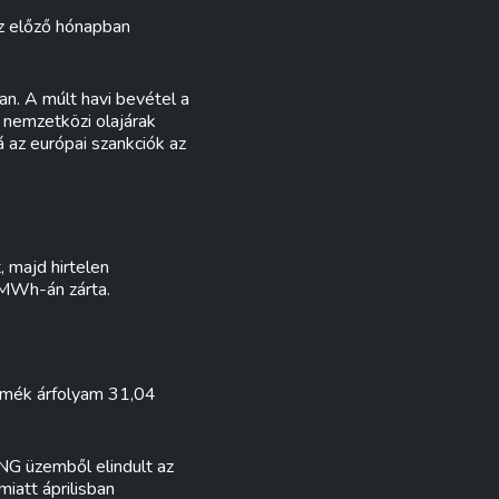
az előző hónapban
an. A múlt havi bevétel a
 nemzetközi olajárak
bá az európai szankciók az
 majd hirtelen
/MWh-án zárta.
ermék árfolyam 31,04
NG üzemből elindult az
miatt áprilisban