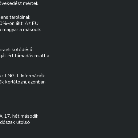
növekedést mértek.
nens tárolóinak
70%-on állt. Az EU
 a magyar a második
zraeli kötődésű
áját ért támadás miatt a
sz LNG-t. Információk
ák korlátozni, azonban
 A 17. hét második
időszak utolsó