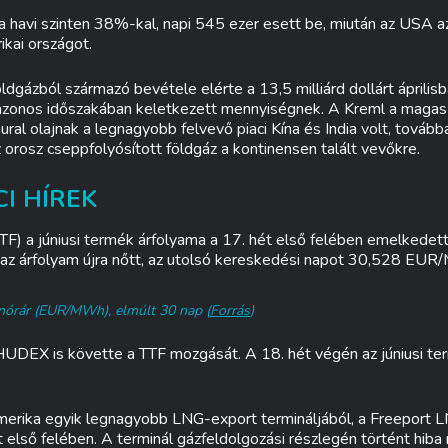
a havi szinten 38%-kal, napi 545 ezer esett be, miután az USA 
ikai országot.
ldgázból származó bevétele elérte a 13,5 milliárd dollárt áprilisb
azonos időszakában keletkezett mennyiségnek. A Kreml a magas
z ural olajnak a legnagyobb felvevő piaci Kína és India volt, továb
z orosz cseppfolyósított földgáz a kontinensen talált vevőkre.
I HÍREK
F) a júniusi termék árfolyama a 17. hét első felében emelkedett,
az árfolyam újra nőtt, az utolsó kereskedési napot 30,528 EUR
sinórár (EUR/MWh), elmúlt 30 nap (
Forrás
)
HUDEX is követte a TTF mozgását. A 18. hét végén az júniusi t
erika egyik legnagyobb LNG-export termináljából, a Freeport L
t első felében. A terminál gázfeldolgozási részlegén történt hiba 