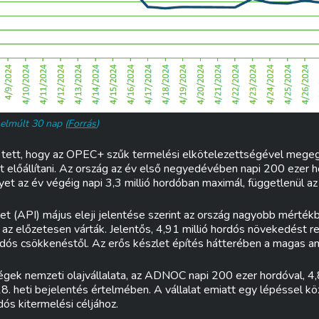
elmúlt 30 nap (
Forrás
)
et tett, hogy az OPEC+ szűk termelési elkötelezettségével mege
t előállítani. Az ország az év első negyedévében napi 200 ezer h
yet az év végéig napi 3,3 millió hordóban maximál, függetlenül az
et (API) május eleji jelentése szerint az ország nagyobb mérték
t az előzetesen várták. Jelentős, 4,91 millió hordós növekedést r
hordós csökkenéstől. Az erős készlet építés hátterében a magas ame
gek nemzeti olajvállalata, az ADNOC napi 200 ezer hordóval, 4,8
8. heti bejelentés értelmében. A vállalat emiatt egy lépéssel k
rdós kitermelési céljához.