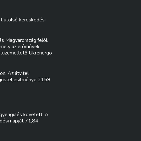
ét utolsó kereskedési
és Magyarország felől.
, mely az erőművek
ózatüzemeltető Ukrenergo
n. Az átviteli
lagosteljesítménye 3159
 gyengülés követett. A
edési napját 71,84