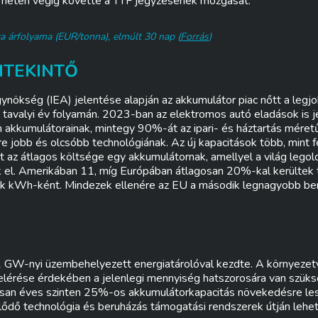
. héten végig követte a TTF jegyzésének mozgását.
 árfolyama (EUR/tonna), elmúlt 30 nap (
Forrás
)
ITEKINTŐ
nökség (IEA) jelentése alapján az akkumulátor piac nőtt a legj
a tavalyi év folyamán. 2023-ban az elektromos autó eladások is j
on akkumulátorainak, mintegy 90%-át az ipari- és háztartás méret
e jobb és olcsóbb technológiának. Az új kapacitások több, mint fe
t az átlagos költsége egy akkumulátornak, amellyel a világ legol
 el. Amerikában 11, míg Európában átlagosan 20%-kal kerültek 
ok kWh-ként. Mindezek ellenére az EU a második legnagyobb ber
2 GW-nyi üzembehelyezett energiatárolóval kezdte. A környezet
 elérése érdekében a jelenlegi mennyiség hatszorosára van szüks
osan éves szinten 25%-os akkumulátorkapacitás növekedésre les
lődő technológia és beruházás támogatási rendszerek útján lehet 