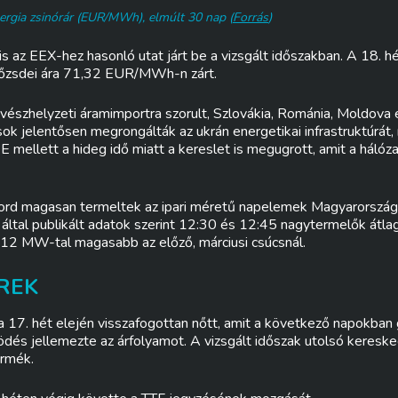
nergia zsinórár (EUR/MWh), elmúlt 30 nap (
Forrás
)
 az EEX-hez hasonló utat járt be a vizsgált időszakban. A 18. h
 tőzsdei ára 71,32 EUR/MWh-n zárt.
 vészhelyzeti áramimportra szorult, Szlovákia, Románia, Moldova 
ok jelentősen megrongálták az ukrán energetikai infrastruktúrát
E mellett a hideg idő miatt a kereslet is megugrott, amit a hál
ekord magasan termeltek az ipari méretű napelemek Magyarországo
 által publikált adatok szerint 12:30 és 12:45 nagytermelők át
 12 MW-tal magasabb az előző, márciusi csúcsnál.
REK
a 17. hét elején visszafogottan nőtt, amit a következő napokban
ödés jellemezte az árfolyamot. A vizsgált időszak utolsó keresk
rmék.