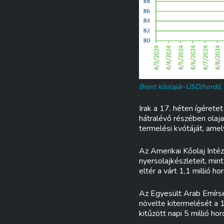
Brent kőolajár-USD/hordó, 
Irak a 17. héten ígéret
hátralévő részében olaja
termelési kvótáját, amel
Az Amerikai Kőolaj Intéz
nyersolajkészleteit, min
eltér a várt 1,1 millió 
Az Egyesült Arab Emírsé
növelte kitermelését a 1
kitűzött napi 5 millió ho