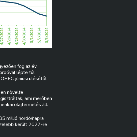
gyezően fog az év
ordóval lépte túl
 OPEC júniusi ülésétől.
ben növelte
egisztráltak, ami merőben
rikai olajtermelés áll.
5 millió hordó/napra
özelebb került 2027-re