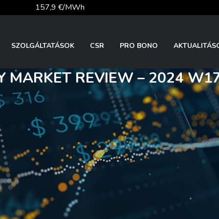
157,9 €/MWh
56,1 €/MWh
SZOLGÁLTATÁSOK
CSR
PRO BONO
AKTUALITÁS
 MARKET REVIEW – 2024 W17
81,9 €/t
26 140,13
363,03 Ft