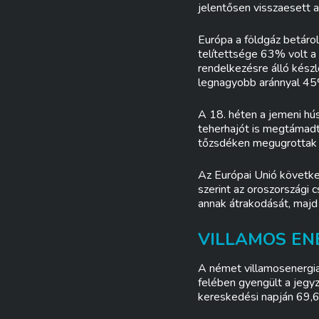
jelentősen visszaesett 
Európa a földgáz betárol
telítettsége 63% volt a
rendelkezésre álló kész
legnagyobb aránnyal 45
A 18. héten a jemeni hú
teherhajót is megtámadta
tőzsdéken megugrottak a
Az Európai Unió követke
szerint az oroszországi 
annak átrakodását, majd 
VILLAMOS ENE
A német villamosenergia 
felében gyengült a jegyz
kereskedési napján 69,