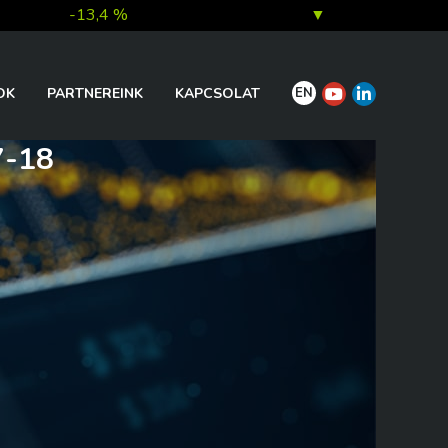
-13,4 %
▼
7,0 %
▲
EN
OK
PARTNEREINK
KAPCSOLAT
-18
1,0 %
▲
0,1 %
▲
0,2 %
▲