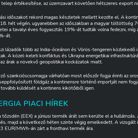
a telep értékesítése, az üzemzavart követően hétszeres export 
ási időszakot rekord magas készletek mellett kezdte el. A konti
 18. hét végén, ugyanebben az időszakban a magyar töltöttség 
letei a tavalyi éves fogyasztás 19%-át tudták volna fedezni, míg
%-át.
szi lázadók több az India-óceánon és Vörös-tengeren közlekedő i
k. A közel-keleti konfliktus és Ukrajna energetikai infrastruktúr
z árak a növekvő geopolitikai kockázatok miatt.
ző szankcióscsomagja várhatóan most előszőr fogja érinti az oro
cseppfolyósított földgáz a kontinensre történő importját nem fogj
tovább küldését a kontinens kikötőiből igen.
RGIA PIACI HÍREK
tőzsdén (EEX) a júniusi termék árát sem kerülte el a hullámzás.
és, majd a következő héten szinte végig emelkedett. A vizsgált 
63 EUR/MWh-án zárt a fronthavi termék ára.