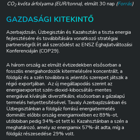
CO
kvóta árfolyama (EUR/tonna),
elmúlt 30 nap
(
Forrás
)
2
GAZDASÁGI KITEKINTŐ
Azerbajdzsán, Üzbegisztán és Kazahsztán a tiszta energia
fejlesztésére és továbbítására vonatkozó stratégiai
partnerségről írt alá szerződést az ENSZ Éghajlatváltozási
Konferenciáján (COP29).
A három ország az elmúlt évtizedekben elsősorban a
fosszilis energiahordozók kitermelésére koncentrált, a
földgáz és a szén továbbra is jelentős szerepet játszik a
régió exportjában. Az új megállapodás szerint az
energiaexportot szén-dioxid-kibocsátás-mentes
energiával kívánják diverzifikálni, elsősorban a gázalapú
termelés helyettesítésével. Tavaly Azerbajdzsánban és
Üzbegisztánban a földgáz forrású energiatermelés
dominált: előbbi ország energiamixében ez 89%-ot,
utóbbiban pedig 94%-ot tett ki. Kazahsztánban a szén a
meghatározó, amely az energiamix 57%-át adta, míg a
földgáz részesedése 29% volt.