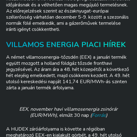
időjárásnak és a vélhetően magas megújuló termelésnek.
Az előrejelzések szerint az északnyugat-európai
szélerősség várhatóan december 5-9. között a szezonális
normák fölé emelkedik, ami a gázerőművek termelése
iránti igényt csökkentheti.
VILLAMOS ENERGIA PIACI HÍREK
A német villamosenergia-tőzsdén (EEX) a januári termék
együtt mozgott a holland földgáz tőzsde fronthavi
jegyzésével. Az áram ára a 48. hét közepétől a következő
hét elejéig emelkedett, majd csökkenni kezdett. A 49. hét
utolsó kereskedési napját 141,74 EUR/MWh-ás szinten
zárta a januári termék árfolyama.
EEX, november havi villamosenergia zsinórár
(EUR/MWh),
elmúlt 30 nap
(
Forrás
)
A HUDEX záróárfolyama is követte a régióban
meghatározó EEX-en kialakult görbét, a 49. hét utolsó