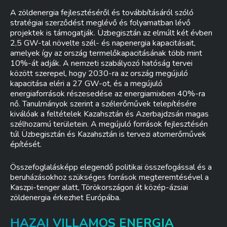
A zöldenergia fejlesztéséről és továbbításáról szóló
stratégiai szerződést meglévő és folyamatban lévő
projektek is támogatják. Üzbegisztán az elmúlt két évben
2,5 GW-tal növelte szél- és napenergia kapacitásait,
amelyek így az ország termelőkapacitásának több mint
10%-át adják. A nemzeti szabályozó hatóság tervei
között szerepel, hogy 2030-ra az ország megújuló
kapacitása eléri a 27 GW-ot, és a megújuló
energiaforrások részesedése az energiamixben 40%-ra
nő. Tanulmányok szerint a szélerőművek telepítésére
kiválóak a feltételek Kazahsztán és Azerbajdzsán magas
szélhozamú területein. A megújuló források fejlesztésén
túl Üzbegisztán és Kazahsztán is tervezi atomerőművek
építését.
Összefoglalásképp elegendő politikai összefogással és a
beruházásokhoz szükséges források megteremtésével a
Kaszpi-tenger alatt, Törökországon át közép-ázsiai
zöldenergia érkezhet Európába.
HAZAI VILLAMOS ENERGIA