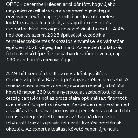
OPEC+ decemberi ülésén arról döntött, hogy újabb
negyedévvel elhalasztja a szervezet – jelenleg is
érvényben lévő – napi 2,2 millió hordós kitermelési
korlátozásának feloldását, a stagnáló kereslet és
csoporton kívüli országok növekvő kínálata miatt. A 48.
heti döntés szerint 2025 áprilisától kezdődik a
termeléscsökkentés fokozatos enyhítése, és várhatóan
egészen 2026 végéig tart majd. Az eredeti korlátozás
feloldás első lépcsője januárban kezdődött volna, napi
180 ezer hordós mennyiséggel.
A 49. hét keddjén leállt az orosz kőolajszállítás
Csehország felé a Barátság kőolajvezetéken keresztül. A
fennakadásra a cseh kormány gyorsan reagált, a leállást
követő napon 330 tonna nyersolajat szabadított fel az
ország tartalékaiból az orosz olajra optimalizált finomítót
üzemeltető Unipetrol részére. Kezdetben nem volt ismert
a szállítás leállásának pontos oka, pénteken azonban több
forrás is megerősítette, hogy az Ukrajnán keresztül
folytatott tranzit kapcsán felmerült fizetési problémák
okozták. Az export a leállást követő napon újraindult.