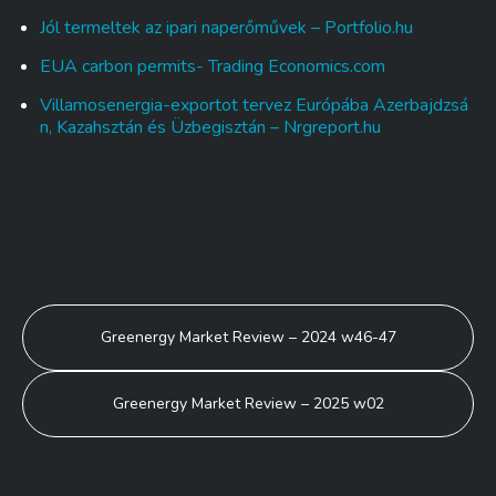
Jól termeltek az ipari naperőművek – Portfolio.hu
EUA carbon permits- Trading Economics.com
Villamosenergia-exportot tervez Európába Azerbajdzsá
n, Kazahsztán és Üzbegisztán – Nrgreport.hu
BEJEGYZÉS
Greenergy Market Review – 2024 w46-47
NAVIGÁCIÓ
Greenergy Market Review – 2025 w02