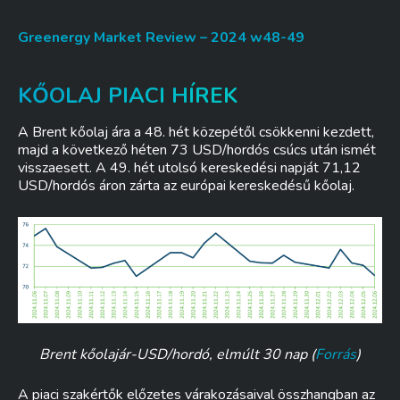
Greenergy Market Review – 2024 w48-49
KŐOLAJ PIACI HÍREK
A Brent kőolaj ára a 48. hét közepétől csökkenni kezdett,
majd a következő héten 73 USD/hordós csúcs után ismét
visszaesett. A 49. hét utolsó kereskedési napját 71,12
USD/hordós áron zárta az európai kereskedésű kőolaj.
Brent kőolajár-USD/hordó, elmúlt 30 nap (
Forrás
)
A piaci szakértők előzetes várakozásaival összhangban az