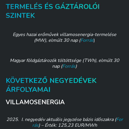
TERMELÉS ÉS GÁZTÁROLÓI
SZINTEK
Egyes hazai erőművek villamosenergia-termelése
(MW), elmúlt 30 nap (
Forrás
)
Magyar földgáztározók töltöttsége (TWh), elmúlt 30
nap (
Forrás
)
KÖVETKEZŐ NEGYEDÉVEK
ÁRFOLYAMAI
VILLAMOSENERGIA
2025. I. negyedév aktuális jegyzése bázis időszakra
(
For
rás
) –
Érték: 125,23 EUR/MWh