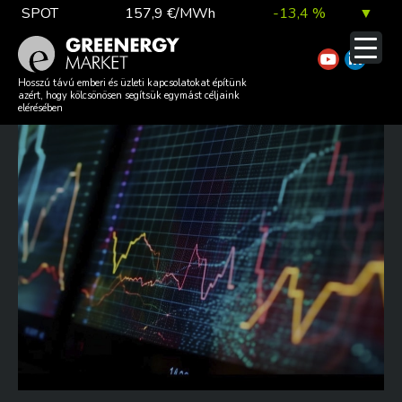
Skip
SPOT
157,9 €/MWh
-13,4 %
▼
to
content
TTF DA
56,1 €/MWh
7,0 %
▲
GREENERGY MARKET REVIEW
Hosszú távú emberi és üzleti kapcsolatokat építünk
azért, hogy kölcsönösen segítsük egymást céljaink
– 2024 W48-49
elérésében
EUA
81,9 €/t
1,0 %
▲
DAX index
26 140,13
0,1 %
▲
EUR árfolyam
363,03 Ft
0,2 %
▲