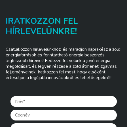
IRATKOZZON FEL
HÍRLEVELÜNKRE!
Csatlakozzon hírlevelünkhöz, és maradjon naprakész a zöld
energiaforrások és fenntartható energia beszerzés
legfrissebb híreivel! Fedezze fel velünk a jövő energia
megoldásait, és legyen részese a zöld átmenet izgalmas
fejleményeinek. Iratkozzon fel most, hogy elsőként
értesüljön a legújabb innovációkról és lehetőségekről!
Pleas