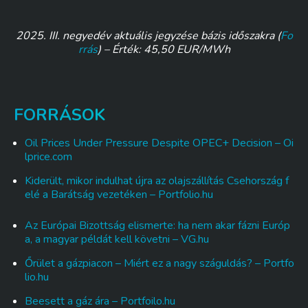
2025. III. negyedév aktuális jegyzése bázis időszakra
(
Fo
rrás
) –
Érték: 45,50 EUR/MWh
FORRÁSOK
Oil Prices Under Pressure Despite OPEC+ Decision – Oi
lprice.com
Kiderült, mikor indulhat újra az olajszállítás Csehország f
elé a Barátság vezetéken – Portfolio.hu
Az Európai Bizottság elismerte: ha nem akar fázni Európ
a, a magyar példát kell követni – VG.hu
Őrület a gázpiacon – Miért ez a nagy száguldás? – Portfo
lio.hu
Beesett a gáz ára – Portfoilo.hu