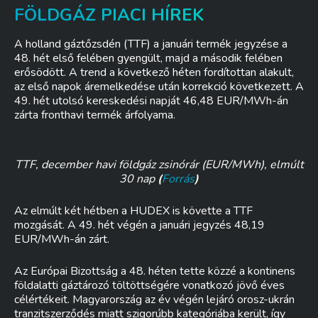
FÖLDGÁZ PIACI HÍREK
A holland gáztőzsdén (TTF) a januári termék jegyzése a
48. hét első felében gyengült, majd a második felében
erősödött. A trend a következő héten fordítottan alakult,
az első napok áremelkedése után korrekció következett. A
49. hét utolsó kereskedési napját 46,48 EUR/MWh-án
zárta fronthavi termék árfolyama.
TTF, december havi földgáz zsinórár (EUR/MWh),
elmúlt
30 nap
(
Forrás
)
Az elmúlt két hétben a HUDEX is követte a TTF
mozgását. A 49. hét végén a januári jegyzés 48,19
EUR/MWh-án zárt.
Az Európai Bizottság a 48. héten tette közzé a kontinens
földalatti gáztározó töltöttségére vonatkozó jövő éves
célértékeit. Magyarország az év végén lejáró orosz-ukrán
tranzitszerződés miatt szigorúbb kategóriába került, így