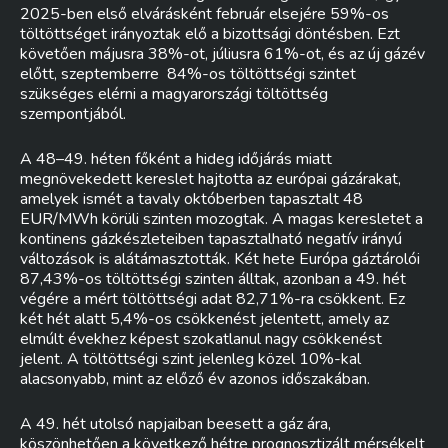
2025-ben első elvárásként február elsejére 59%-os
töltöttséget irányoztak elő a bizottsági döntésben. Ezt
követően májusra 38%-ot, júliusra 61%-ot, és az új gázév
előtt, szeptemberre 84%-os töltöttségi szintet
szükséges elérni a magyarországi töltöttség
szempontjából.
A 48–49. héten főként a hideg időjárás miatt
megnövekedett kereslet hajtotta az európai gázárakat,
amelyek ismét a tavaly októberben tapasztalt 48
EUR/MWh körüli szinten mozogtak. A magas keresletet a
kontinens gázkészleteiben tapasztalható negatív irányú
változások is alátámasztották. Két hete Európa gáztárolói
87,43%-os töltöttségi szinten álltak, azonban a 49. hét
végére a mért töltöttségi adat 82,71%-ra csökkent. Ez
két hét alatt 5,4%-os csökkenést jelentett, amely az
elmúlt évekhez képest szokatlanul nagy csökkenést
jelent. A töltöttségi szint jelenleg közel 10%-kal
alacsonyabb, mint az előző év azonos időszakában.
A 49. hét utolsó napjaiban beesett a gáz ára,
köszönhetően a következő hétre prognosztizált mérsékelt