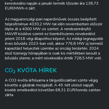
kereskedési napján a januári termék tőzsdei ára 138,73
EUR/MWh-n zárt.
Az magyarországi ipari naperőművek összes beépített
teljesítménye 4030,2 MW-tal idén novemberben először
lépte át a 4000 MW-os szintet. A rendszerirányító
MAVIR közlése szerint ez tizenkétszeres növekedést
jelent 2018 végi állapothoz képest. Az eddigi legnagyobb
éves bővülés 2023-ban volt, akkor 776,8 MW új termelő
kapacitást helyeztek üzembe az ország területén. 2024
első tizenegy hónapjában is csak kis mértékben lassult a
bővülés üteme, a mért növekedési érték 728,5 MW volt.
CO
KVÓTA HÍREK
2
A CO2-kvóta árfolyama a tárgyidőszakban szinte végig
követte a gázárak mozgását. A 49. hét utolsó napját,
kisebb emelkedést követően 68,31 EUR/tonnás szinten
zárta.