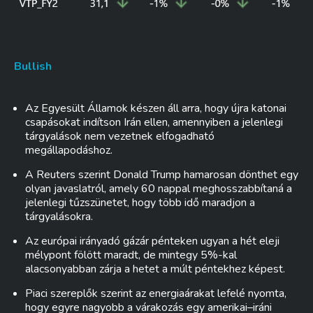
Bullish
Az Egyesült Államok készen áll arra, hogy újra katonai
csapásokat indítson Irán ellen, amennyiben a jelenlegi
tárgyalások nem vezetnek elfogadható
megállapodáshoz.
A Reuters szerint Donald Trump hamarosan dönthet egy
olyan javaslatról, amely 60 nappal meghosszabbítaná a
jelenlegi tűzszünetet, hogy több idő maradjon a
tárgyalásokra.
Az európai irányadó gázár pénteken ugyan a hét eleji
mélypont fölött maradt, de mintegy 5%-kal
alacsonyabban zárja a hetet a múlt péntekhez képest.
Piaci szereplők szerint az energiaárakat lefelé nyomta,
hogy egyre nagyobb a várakozás egy amerikai–iráni