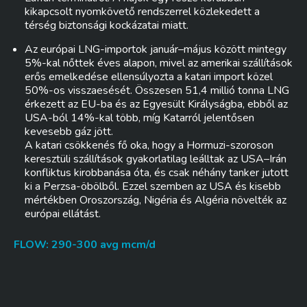
kikapcsolt nyomkövető rendszerrel közlekedett a
térség biztonsági kockázatai miatt.
Az európai LNG-importok január–május között mintegy
5%-kal nőttek éves alapon, mivel az amerikai szállítások
erős emelkedése ellensúlyozta a katari import közel
50%-os visszaesését. Összesen 51,4 millió tonna LNG
érkezett az EU-ba és az Egyesült Királyságba, ebből az
USA-ból 14%-kal több, míg Katarról jelentősen
kevesebb gáz jött.
A katari csökkenés fő oka, hogy a Hormuzi-szoroson
keresztüli szállítások gyakorlatilag leálltak az USA–Irán
konfliktus kirobbanása óta, és csak néhány tanker jutott
ki a Perzsa-öbölből. Ezzel szemben az USA és kisebb
mértékben Oroszország, Nigéria és Algéria növelték az
európai ellátást.
FLOW: 290-300 avg mcm/d