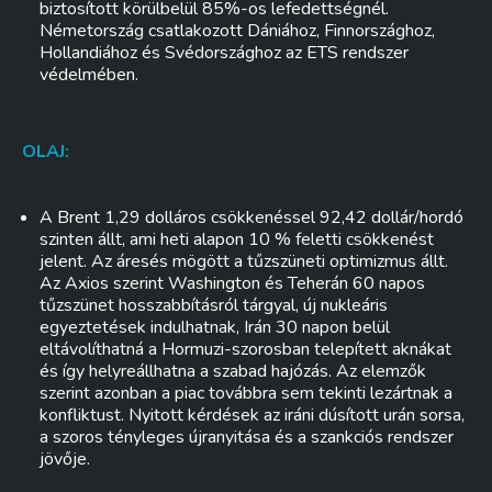
biztosított körülbelül 85%-os lefedettségnél.
Németország csatlakozott Dániához, Finnországhoz,
Hollandiához és Svédországhoz az ETS rendszer
védelmében.
OLAJ:
A Brent 1,29 dolláros csökkenéssel 92,42 dollár/hordó
szinten állt, ami heti alapon 10 % feletti csökkenést
jelent. Az áresés mögött a tűzszüneti optimizmus állt.
Az Axios szerint Washington és Teherán 60 napos
tűzszünet hosszabbításról tárgyal, új nukleáris
egyeztetések indulhatnak, Irán 30 napon belül
eltávolíthatná a Hormuzi-szorosban telepített aknákat
és így helyreállhatna a szabad hajózás. Az elemzők
szerint azonban a piac továbbra sem tekinti lezártnak a
konfliktust. Nyitott kérdések az iráni dúsított urán sorsa,
a szoros tényleges újranyitása és a szankciós rendszer
jövője.