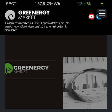
Skip
SPOT
157,9 €/MWh
-13,4 %
▼
to
content
TTF DA
56,1 €/MWh
7,0 %
▲
GREENERGY MARKET REVIEW
Hosszú távú emberi és üzleti kapcsolatokat építünk
azért, hogy kölcsönösen segítsük egymást céljaink
– 2026 W22
elérésében
EUA
81,9 €/t
1,0 %
▲
DAX index
26 140,13
0,1 %
▲
EUR árfolyam
363,03 Ft
0,2 %
▲