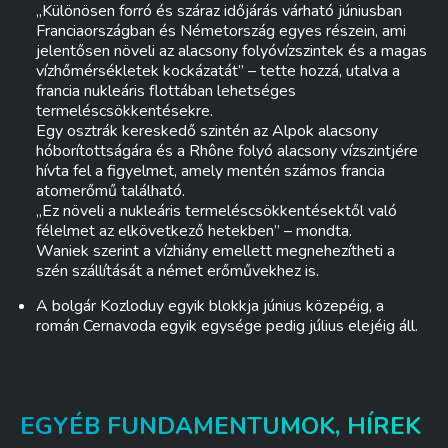
„Különösen forró és száraz időjárás várható júniusban
Franciaországban és Németország egyes részein, ami
jelentősen növeli az alacsony folyóvízszintek és a magas
vízhőmérsékletek kockázatát” – tette hozzá, utalva a
francia nukleáris flottában lehetséges
termeléscsökkentésekre.
Egy osztrák kereskedő szintén az Alpok alacsony
hóborítottságára és a Rhône folyó alacsony vízszintjére
hívta fel a figyelmet, amely mentén számos francia
atomerőmű található.
„Ez növeli a nukleáris termeléscsökkentésektől való
félelmet az elkövetkező hetekben” – mondta.
Waniek szerint a vízhiány emellett megnehezítheti a
szén szállítását a német erőművekhez is.
A bolgár Kozloduy egyik blokkja június közepéig, a
román Cernavoda egyik egysége pedig július elejéig áll.
EGYÉB FUNDAMENTUMOK, HÍREK