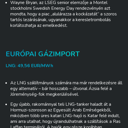
Wayne Bryan, az LSEG senior elemzője a Montel
stockholmi Swedish Energy Day rendezvényén azt
mondta, hogy a piac „alulárazza a kockázatát” a szoros
tartós lezárásának, ugyanakkor a keresletrombolás
korlátozhatja az emelkedést.
EURÓPAI GÁZIMPORT
LNG: 49,56 EUR/MWh
Az LNG szállítmányok számára ma már rendelkezésre áll
egy alternatív – bár hosszabb – útvonal Ázsia felé a
Jóreménység-fok megkerülésével.
Egy újabb, rakománnyal teli LNG-tanker haladt át a
Hormuzi-szoroson az Egyesült Arab Emírségekből,
miközben több üres katari LNG-hajó is Katar felé indult,
ami arra utalhat, hogy újraindulhatnak a szállítások a Ras
Laffan terminálról. A hajók egy része korábban