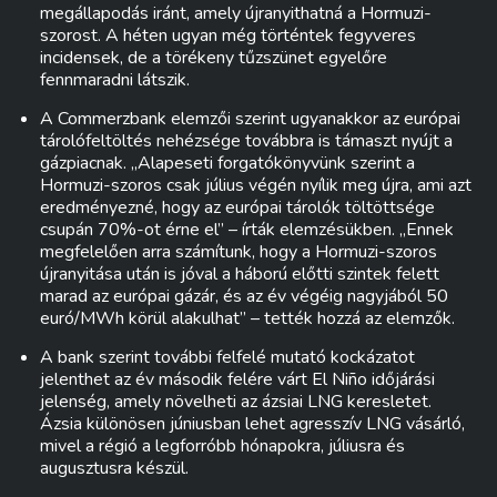
megállapodás iránt, amely újranyithatná a Hormuzi-
szorost. A héten ugyan még történtek fegyveres
incidensek, de a törékeny tűzszünet egyelőre
fennmaradni látszik.
A Commerzbank elemzői szerint ugyanakkor az európai
tárolófeltöltés nehézsége továbbra is támaszt nyújt a
gázpiacnak. „Alapeseti forgatókönyvünk szerint a
Hormuzi-szoros csak július végén nyílik meg újra, ami azt
eredményezné, hogy az európai tárolók töltöttsége
csupán 70%-ot érne el” – írták elemzésükben. „Ennek
megfelelően arra számítunk, hogy a Hormuzi-szoros
újranyitása után is jóval a háború előtti szintek felett
marad az európai gázár, és az év végéig nagyjából 50
euró/MWh körül alakulhat” – tették hozzá az elemzők.
A bank szerint további felfelé mutató kockázatot
jelenthet az év második felére várt El Niño időjárási
jelenség, amely növelheti az ázsiai LNG keresletet.
Ázsia különösen júniusban lehet agresszív LNG vásárló,
mivel a régió a legforróbb hónapokra, júliusra és
augusztusra készül.