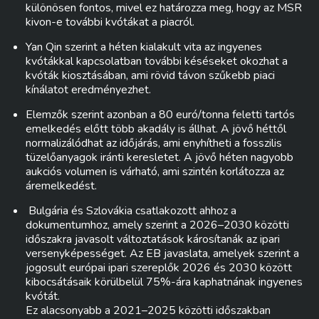
különösen fontos, mivel ez határozza meg, hogy az MSR
kivon-e további kvótákat a piacról.
Yan Qin szerint a héten kialakult vita az ingyenes
kvótákkal kapcsolatban további késéseket okozhat a
kvóták kiosztásában, ami rövid távon szűkebb piaci
kínálatot eredményezhet.
Elemzők szerint azonban a 80 euró/tonna feletti tartós
emelkedés előtt több akadály is állhat. A jövő héttől
normalizálódhat az időjárás, ami enyhítheti a fosszilis
tüzelőanyagok iránti keresletet. A jövő héten nagyobb
aukciós volumen is várható, ami szintén korlátozza az
áremelkedést.
Bulgária és Szlovákia csatlakozott ahhoz a
dokumentumhoz, amely szerint a 2026–2030 közötti
időszakra javasolt változtatások károsítanák az ipari
versenyképességet. Az EB javaslata, amelyek szerint a
jogosult európai ipari szereplők 2026 és 2030 között
kibocsátásaik körülbelül 75%-ára kaphatnának ingyenes
kvótát.
Ez alacsonyabb a 2021–2025 közötti időszakban