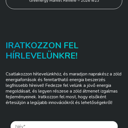
Greenergy Market Review – 2026 w23
IRATKOZZON FEL
HÍRLEVELÜNKRE!
Csatlakozzon hírlevelünkhöz, és maradjon naprakész a zöld
energiaforrások és fenntartható energia beszerzés
legfrissebb híreivel! Fedezze fel velünk a jövő energia
megoldásait, és legyen részese a zöld átmenet izgalmas
fejleményeinek. Iratkozzon fel most, hogy elsőként
értesüljön a legújabb innovációkról és lehetőségekről!