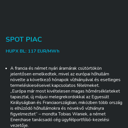
SPOT PIAC
HUPX BL: 117 EUR/MWh
A francia és német nyári áramárak csütörtökön
jelentősen emelkedtek, mivel az európai hőhullám
növelte a következő hónapok vízhiányával és esetleges
termeléskieséseivel kapcsolatos félelmeket.
„Európa már most kivételesen magas hőmérsékleteket
tapasztal, új májusi melegrekordokkal az Egyesült
Királyságban és Franciaországban, miközben több ország
is elhúzódó hőhullámokra és növekvő vízhiányra
figyelmeztet” – mondta Tobias Waniek, a német
Enerchase tanácsadó cég ügyfélportfólió-kezelési
vezetője.