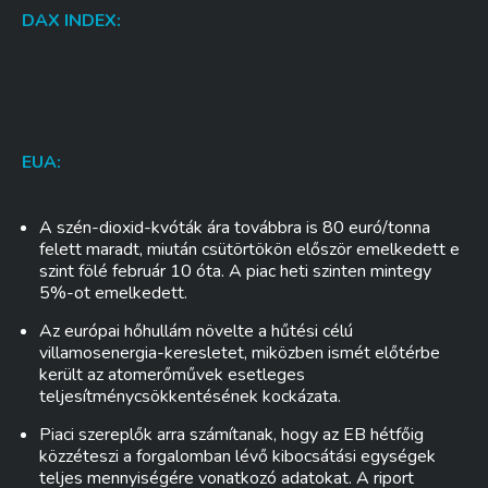
DAX INDEX:
EUA:
A szén-dioxid-kvóták ára továbbra is 80 euró/tonna
felett maradt, miután csütörtökön először emelkedett e
szint fölé február 10 óta. A piac heti szinten mintegy
5%-ot emelkedett.
Az európai hőhullám növelte a hűtési célú
villamosenergia-keresletet, miközben ismét előtérbe
került az atomerőművek esetleges
teljesítménycsökkentésének kockázata.
Piaci szereplők arra számítanak, hogy az EB hétfőig
közzéteszi a forgalomban lévő kibocsátási egységek
teljes mennyiségére vonatkozó adatokat. A riport