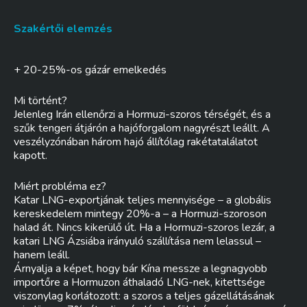
Szakértői elemzés
+ 20-25%-os gázár emelkedés
Mi történt?
Jelenleg Irán ellenőrzi a Hormuzi-szoros térségét, és a
szűk tengeri átjárón a hajóforgalom nagyrészt leállt. A
veszélyzónában három hajó állítólag rakétatalálatot
kapott.
Miért probléma ez?
Katar LNG-exportjának teljes mennyisége – a globális
kereskedelem mintegy 20%-a – a Hormuzi-szoroson
halad át. Nincs kikerülő út. Ha a Hormuzi-szoros lezár, a
katari LNG Ázsiába irányuló szállítása nem lelassul –
hanem leáll.
Árnyalja a képet, hogy bár Kína messze a legnagyobb
importőre a Hormuzon áthaladó LNG-nek, kitettsége
viszonylag korlátozott: a szoros a teljes gázellátásának