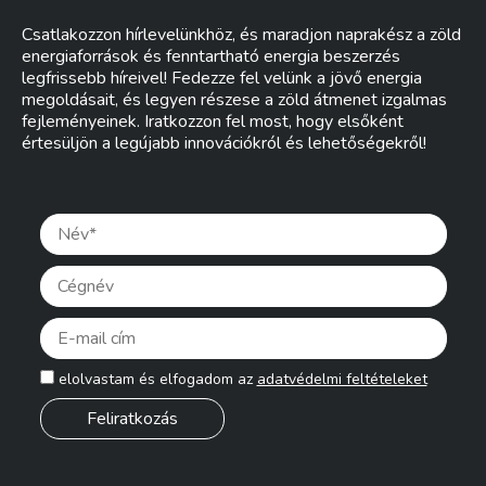
Csatlakozzon hírlevelünkhöz, és maradjon naprakész a zöld
energiaforrások és fenntartható energia beszerzés
legfrissebb híreivel! Fedezze fel velünk a jövő energia
megoldásait, és legyen részese a zöld átmenet izgalmas
fejleményeinek. Iratkozzon fel most, hogy elsőként
értesüljön a legújabb innovációkról és lehetőségekről!
Pleas
elolvastam és elfogadom az
adatvédelmi feltételeket