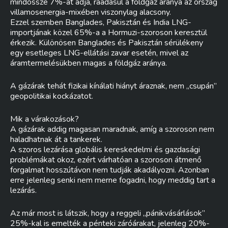
mindössze 7%-át adja, ráadásul a földgáz aránya az ország
villamosenergia-mixében viszonylag alacsony.
Ezzel szemben Banglades, Pakisztán és India LNG-
importjának közel 65%-a a Hormuzi-szoroson keresztül
érkezik. Különösen Banglades és Pakisztán sérülékeny
egy esetleges LNG-ellátási zavar esetén, mivel az
áramtermelésükben magas a földgáz aránya.
A gázárak tehát fizikai kínálati hiányt áraznak, nem „csupán”
geopolitikai kockázatot.
Mik a várakozások?
A gázárak addig magasan maradnak, amíg a szoroson nem
haladhatnak át a tankerek.
A szoros lezárása globális kereskedelmi és gazdasági
problémákat okoz, ezért várhatóan a szoroson átmenő
forgalmat hosszútávon nem tudják akadályozni. Azonban
erre jelenleg senki nem merne fogadni, hogy meddig tart a
lezárás.
Az már most is látszik, hogy a reggeli „pánikvásárlások”
25%-kal is emelték a pénteki záróárakat, jelenleg 20%-