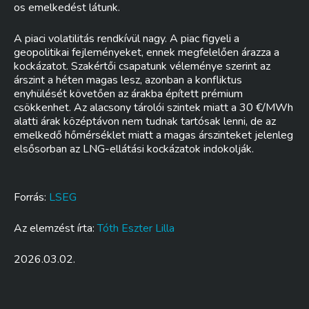
os emelkedést látunk.
A piaci volatilitás rendkívül nagy. A piac figyeli a
geopolitikai fejleményeket, ennek megfelelően árazza a
kockázatot. Szakértői csapatunk véleménye szerint az
árszint a héten magas lesz, azonban a konfliktus
enyhülését követően az árakba épített prémium
csökkenhet. Az alacsony tárolói szintek miatt a 30 €/MWh
alatti árak középtávon nem tudnak tartósak lenni, de az
emelkedő hőmérséklet miatt a magas árszinteket jelenleg
elsősorban az LNG-ellátási kockázatok indokolják.
Forrás:
LSEG
Az elemzést írta:
Tóth Eszter Lilla
2026.03.02.