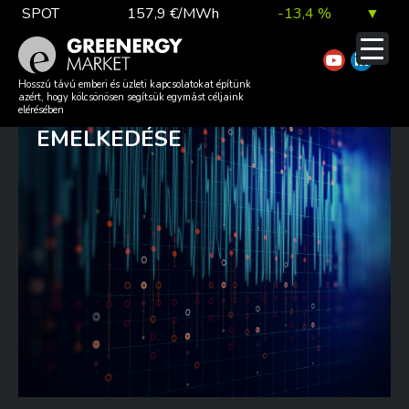
Skip
SPOT
157,9 €/MWh
-13,4 %
▼
to
content
TTF DA
56,1 €/MWh
7,0 %
▲
GEOPOLITIKAI FESZÜLTSÉGEK
Hosszú távú emberi és üzleti kapcsolatokat építünk
azért, hogy kölcsönösen segítsük egymást céljaink
ESZKALÁCIÓJA ÉS GÁZÁRAK
elérésében
EMELKEDÉSE
EUA
81,9 €/t
1,0 %
▲
DAX index
26 140,13
0,1 %
▲
EUR árfolyam
363,03 Ft
0,2 %
▲