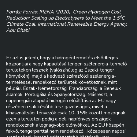
Forrás: Forrás: IRENA (2020), Green Hydrogen Cost
Reduction: Scaling up Electrolysers to Meet the 1.5⁰C
Climate Goal, International Renewable Energy Agency,
Abu Dhabi
Ez azt is jelenti, hogy a hidrogéntermelés elsődleges
központjai a nagy kapacitású tengeri szélenergia-termelő
területeken lesznek (valószínűleg az Északi-tenger
környékén), majd a kedvező szárazföldi szélenergia-
termeléssel rendelkező területek következnek, mint
például Észak-Németország, Franciaország, a Benelux
államok, Portugália és Spanyolország. Másrészt, a
napenergián alapuló hidrogén előállítása az EU nagy
részében csak később lesz gazdaságos, mivel a
kihasználtsági tényezők csak 10–15% között mozognak,
ezen a területen pedig a déli, napfényes országok
rendelkeznek a legnagyobb előnyökkel. Az EU közepén
fekvő, tengerparttal nem rendelkező, „közepesen napos”