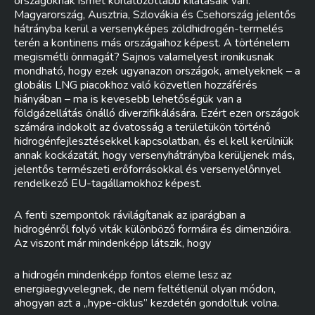
országoknak ismét korlátozottabb kilátásaik van:
Magyarország, Ausztria, Szlovákia és Csehország jelentős
hátrányba kerül a versenyképes zöldhidrogén-termelés
terén a kontinens más országaihoz képest. A történelem
megismétli önmagát? Sajnos valamelyest ironikusnak
mondható, hogy ezek ugyanazon országok, amelyeknek – a
globális LNG piacokhoz való közvetlen hozzáférés
hiányában – ma is kevesebb lehetőségük van a
földgázellátás önálló diverzifikálására. Ezért ezen országok
számára indokolt az óvatosság a területükön történő
hidrogénfejlesztésekkel kapcsolatban, és el kell kerülniük
annak kockázatát, hogy versenyhátrányba kerüljenek más,
jelentős természeti erőforrásokkal és versenyelőnnyel
rendelkező EU-tagállamokhoz képest.
A fenti szempontok rávilágítanak az iparágban a
hidrogénről folyó viták különböző formáira és dimenzióira.
Az viszont már mindenképp látszik, hogy
a hidrogén mindenképp fontos eleme lesz az
energiaegyvelegnek, de nem feltétlenül olyan módon,
ahogyan azt a „hype-ciklus” kezdetén gondoltuk volna.