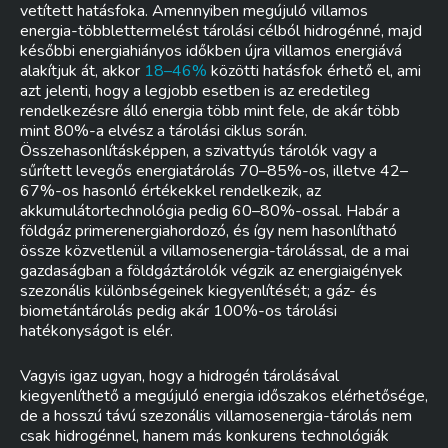
vetített hatásfoka. Amennyiben megújuló villamos
energia-többlettermelést tárolási célból hidrogénné, majd
későbbi energiahiányos időkben újra villamos energiává
alakítjuk át, akkor
18–46%
közötti hatásfok érhető el, ami
azt jelenti, hogy a legjobb esetben is az eredetileg
rendelkezésre álló energia több mint fele, de akár több
mint 80%-a elvész a tárolási ciklus során.
Összehasonlításképpen, a szivattyús tárolók vagy a
sűrített levegős energiatárolás 70–85%-os, illetve 42–
67%-os hasonló értékekkel rendelkezik, az
akkumulátortechnológia pedig 60–80%-ossal. Habár a
földgáz primerenergiahordozó, és így nem hasonlítható
össze közvetlenül a villamosenergia-tárolással, de a mai
gazdaságban a földgáztárolók végzik az energiaigények
szezonális különbségeinek kiegyenlítését; a gáz- és
biometántárolás pedig akár 100%-os tárolási
hatékonyságot is elér.
Vagyis igaz ugyan, hogy a hidrogén tárolásával
kiegyenlíthető a megújuló energia időszakos elérhetősége,
de a hosszú távú szezonális villamosenergia-tárolás nem
csak hidrogénnel, hanem más konkurens technológiák