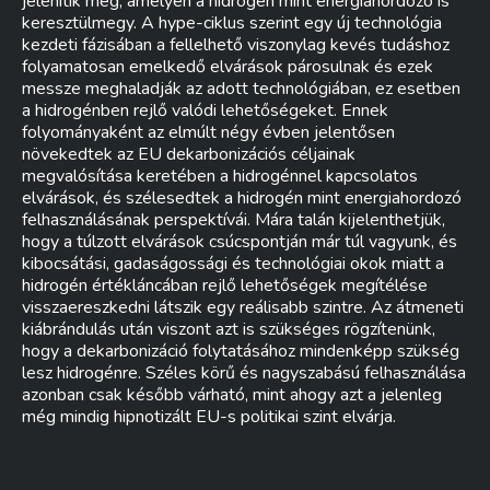
jelenítik meg, amelyen a hidrogén mint energiahordozó is
keresztülmegy. A hype-ciklus szerint egy új technológia
kezdeti fázisában a fellelhető viszonylag kevés tudáshoz
folyamatosan emelkedő elvárások párosulnak és ezek
messze meghaladják az adott technológiában, ez esetben
a hidrogénben rejlő valódi lehetőségeket. Ennek
folyományaként az elmúlt négy évben jelentősen
növekedtek az EU dekarbonizációs céljainak
megvalósítása keretében a hidrogénnel kapcsolatos
elvárások, és szélesedtek a hidrogén mint energiahordozó
felhasználásának perspektívái. Mára talán kijelenthetjük,
hogy a túlzott elvárások csúcspontján már túl vagyunk, és
kibocsátási, gadaságossági és technológiai okok miatt a
hidrogén értékláncában rejlő lehetőségek megítélése
visszaereszkedni látszik egy reálisabb szintre. Az átmeneti
kiábrándulás után viszont azt is szükséges rögzítenünk,
hogy a dekarbonizáció folytatásához mindenképp szükség
lesz hidrogénre. Széles körű és nagyszabású felhasználása
azonban csak később várható, mint ahogy azt a jelenleg
még mindig hipnotizált EU-s politikai szint elvárja.