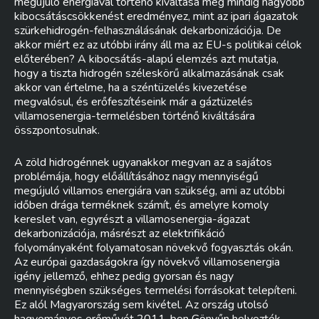
megújuló energiával történő kiváltása még mindig nagyobb
kibocsátáscsökkenést eredményez, mint az ipari ágazatok
szürkehidrogén-felhasználásának dekarbonizációja. De
akkor miért ez az utóbbi irány áll ma az EU-s politikai célok
előterében? A kibocsátás-alapú elemzés azt mutatja,
hogy a tiszta hidrogén széleskörű alkalmazásának csak
akkor van értelme, ha a széntüzelés kivezetése
megvalósul, és erőfeszítéseink már a gáztüzelés
villamosenergia-termelésben történő kiváltására
összpontosulnak.
A zöld hidrogénnek ugyanakkor megvan az a sajátos
problémája, hogy előállításához nagy mennyiségű
megújuló villamos energiára van szükség, ami az utóbbi
időben drága terméknek számít, és amelyre komoly
kereslet van, egyrészt a villamosenergia-ágazat
dekarbonizációja, másrészt az elektrifikáció
folyományaként folyamatosan növekvő fogyasztás okán.
Az európai gazdaságokra így növekvő villamosenergia
igény jellemző, ehhez pedig gyorsan és nagy
mennyiségben szükséges termelési forrásokat telepíteni.
Ez alól Magyarország sem kivétel. Az ország utolsó