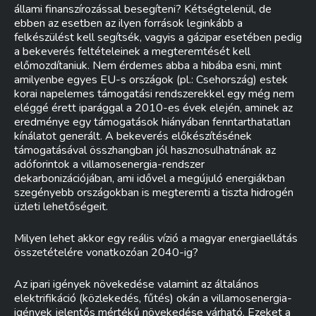
állami finanszírozással besegíteni? Kétségtelenül, de
ebben az esetben az ilyen források leginkább a
felkészülést kell segítsék, vagyis a gázipar esetében pedig
a bekeverés feltételeinek a megteremtését kell
előmozdítaniuk. Nem érdemes abba a hibába esni, mint
amilyenbe egyes EU-s országok (pl.: Csehország) estek
korai napelemes támogatási rendszerekkel egy még nem
eléggé érett iparággal a 2010-es évek elején, aminek az
eredménye egy támogatások hiányában fenntarthatatlan
kínálatot generált. A bekeverés előkészítésének
támogatásával összhangban jól hasznosulhatnának az
adóforintok a villamosenergia-rendszer
dekarbonizációjában, ami idővel a megújuló energiákban
szegényebb országokban is megteremti a tiszta hidrogén
üzleti lehetőségeit.
Milyen lehet akkor egy reális vízió a magyar energiaellátás
összetételére vonatkozóan 2040-ig?
Az ipari igények növekedése valamint az általános
elektrifikáció (közlekedés, fűtés) okán a villamosenergia-
igények jelentős mértékű növekedése várható. Ezeket a