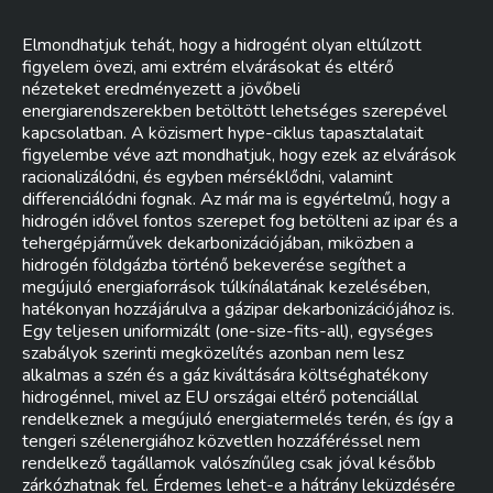
Elmondhatjuk tehát, hogy a hidrogént olyan eltúlzott
figyelem övezi, ami extrém elvárásokat és eltérő
nézeteket eredményezett a jövőbeli
energiarendszerekben betöltött lehetséges szerepével
kapcsolatban. A közismert hype-ciklus tapasztalatait
figyelembe véve azt mondhatjuk, hogy ezek az elvárások
racionalizálódni, és egyben mérséklődni, valamint
differenciálódni fognak. Az már ma is egyértelmű, hogy a
hidrogén idővel fontos szerepet fog betölteni az ipar és a
tehergépjárművek dekarbonizációjában, miközben a
hidrogén földgázba történő bekeverése segíthet a
megújuló energiaforrások túlkínálatának kezelésében,
hatékonyan hozzájárulva a gázipar dekarbonizációjához is.
Egy teljesen uniformizált (one-size-fits-all), egységes
szabályok szerinti megközelítés azonban nem lesz
alkalmas a szén és a gáz kiváltására költséghatékony
hidrogénnel, mivel az EU országai eltérő potenciállal
rendelkeznek a megújuló energiatermelés terén, és így a
tengeri szélenergiához közvetlen hozzáféréssel nem
rendelkező tagállamok valószínűleg csak jóval később
zárkózhatnak fel. Érdemes lehet-e a hátrány leküzdésére