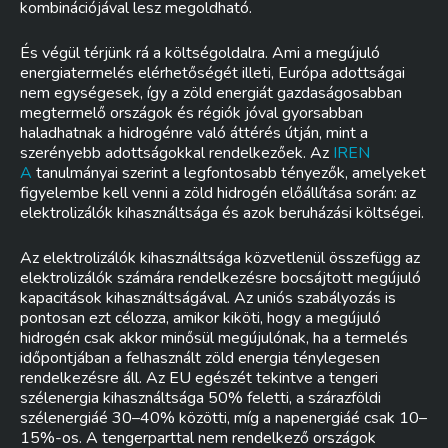
kombinációjával lesz megoldható.
És végül térjünk rá a költségoldalra. Ami a megújuló
energiatermelés elérhetőségét illeti, Európa adottságai
nem egységesek, így a zöld energiát gazdaságosabban
megtermelő országok és régiók jóval gyorsabban
haladhatnak a hidrogénre való áttérés útján, mint a
szerényebb adottságokkal rendelkezőek. Az
IREN
A
tanulmányai szerint a legfontosabb tényezők, amelyeket
figyelembe kell venni a zöld hidrogén előállítása során: az
elektrolizálók kihasználtsága és azok beruházási költségei.
Az elektrolizálók kihasználtsága közvetlenül összefügg az
elektrolizálók számára rendelkezésre bocsájtott megújuló
kapacitások kihasználtságával. Az uniós szabályozás is
pontosan ezt célozza, amikor kiköti, hogy a megújuló
hidrogén csak akkor minősül megújulónak, ha a termelés
időpontjában a felhasznált zöld energia ténylegesen
rendelkezésre áll. Az EU egészét tekintve a tengeri
szélenergia kihasználtsága 50% feletti, a szárazföldi
szélenergiáé 30–40% közötti, míg a napenergiáé csak 10–
15%-os. A tengerparttal nem rendelkező országok