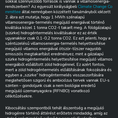
sokkal szennyezőbb források is vannak a villamosenergia-
rendszerben? Az egyesült királyságbeli
Climate Change Co
mmittee
által nemrégiben közzétett tanulmányból idézett
2. ábra azt mutatja, hogy 1 MWh szénalapú
villamosenergia-termelés megújuló energiával történő
kiváltása közel 1 tonna CO2-t takarít meg. A földgázalapú
(szürke) hidrogéntermelés kiváltásakor ez az érték
ugyanakkor csak 0,1-0,2 tonna CO2. Ez azt jelenti, hogy a
széntüzelésű villamosenergia-termelés helyettesítése
megújuló villamos energiával ötször-tízszer nagyobb
emissziós megtakarítást eredményez, mint a gázalapú
szürke hidrogéntermelés helyettesítése megújuló villamos
energiából előállított zöld hidrogénnel. Ez azért fontos,
mert a zöld hidrogéntermelés előállításának fokozására és
egyben a „szürke” hidrogéntermelés visszaszorítására
meglehetősen szigorú és ambiciózus tervek vannak EU-s
szinten – gondoljunk csak a nem biológiai eredetű
megújuló üzemanyagokra (RFNBO) vonatkozó
célkitűzésekre.
Kibocsátási szempontból tehát álszentség a megújuló
hidrogénre történő áttérést erőltetni mindaddig, amíg az