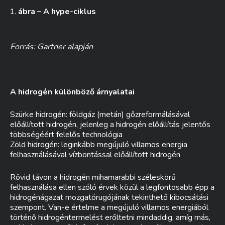
ábra – A hype-ciklus
Forrás: Gartner alapján
A hidrogén különböző árnyalatai
Szürke hidrogén: földgáz (metán) gőzreformálásával
előállított hidrogén, jelenleg a hidrogén előállítás jelentős
többségéért felelős technológia
Zöld hidrogén: leginkább megújuló villamos energia
felhasználásával vízbontással előállított hidrogén
Rövid távon a hidrogén mihamarabbi széleskörű
felhasználása ellen szóló érvek közül a legfontosabb épp a
hidrogénágazat mozgatórugójának tekinthető kibocsátási
szempont. Van-e értelme a megújuló villamos energiából
történő hidrogéntermelést erőltetni mindaddig, amíg más,