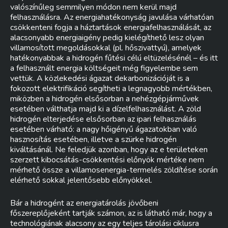
valószínűleg semmilyen módon nem kerül majd
felhasználásra. Az energiahatékonyság javulása várhatóan
csökkenteni fogja a háztartások energiafelhasználását, az
alacsonyabb energiaigény pedig kielégíthető lesz olyan
villamosított megoldásokkal (pl. hőszivattyú), amelyek
hatékonyabbak a hidrogén fűtési célú eltüzelésénél – és itt
a felhasznált energia költségeit még figyelembe sem
vettük. A közlekedési ágazat dekarbonizációját is a
fokozott elektrifikáció segítheti a legnagyobb mértékben,
miközben a hidrogén elsősorban a nehézgépjárművek
esetében válthatja majd ki a dízelfelhasználást. A zöld
hidrogén elterjedése elsősorban az ipari felhasználás
esetében várható: a nagy hőigényű ágazatokban való
hasznosítás esetében, illetve a szürke hidrogén
kiváltásánál. Ne feledjük azonban, hogy az e területeken
szerzett kibocsátás-csökkentési előnyök mértéke nem
mérhető össze a villamosenergia-termelés zöldítése során
elérhető sokkal jelentősebb előnyökkel.
Bár a hidrogént az energiatárolás jövőbeni
főszereplőjeként tartják számon, az is látható már, hogy a
technológiának alacsony az egy teljes tárolási ciklusra