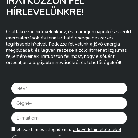
IRATKOZZON FEL
HÍRLEVELÜNKRE!
Csatlakozzon hírlevelünkhöz, és maradjon naprakész a zöld
energiaforrások és fenntartható energia beszerzés
legfrissebb híreivel! Fedezze fel velünk a jövő energia
megoldásait, és legyen részese a zöld átmenet izgalmas
fejleményeinek. Iratkozzon fel most, hogy elsőként
értesüljön a legújabb innovációkról és lehetőségekről!
Pleas
elolvastam és elfogadom az
adatvédelmi feltételeket