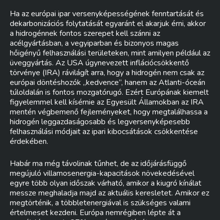
Ha az európai ipar versenyképességének fenntartását és
dekarbonizációs folytatását egyaránt el akarjuk érni, akkor
a hidrogénnek fontos szerepet kell szánni az
acélgyártásban, a vegyiparban és bizonyos magas
hőigényű felhasználási területeken, mint amilyen például az
üveggyártás. Az USA úgynevezett inflációcsökkentő
törvénye (IRA) rávilágít arra, hogy a hidrogén nem csak az
európai döntéshozók „kedvence”, hanem az Atlanti-óceán
túloldalán is fontos mozgatórugó. Ezért Európának kiemelt
figyelemmel kell kísérnie az Egyesült Államokban az IRA
mentén végbemenő fejleményeket, hogy megtalálhassa a
hidrogén leggazdaságosabb és legversenyképesebb
felhasználási módjait az ipari kibocsátások csökkentése
érdekében.
Habár ma még távolinak tűnhet, de az időjárásfüggő
megújuló villamosenergia-kapacitások növekedésével
egyre több olyan időszak várható, amikor a kiugró kínálat
messze meghaladja majd az aktuális keresletet. Amikor ez
megtörténik, a többletenergiával is szükséges valami
értelmeset kezdeni. Európa nemrégiben lépte át a