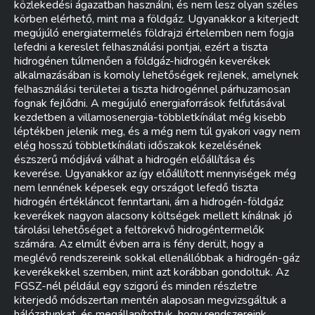
közlekedési ágazatban használni, és nem lesz olyan széles
körben elérhető, mint ma a földgáz. Ugyanakkor a kiterjedt
megújúló energiatermelés földrajzi értelemben nem fogja
lefedni a kereslet felhasználási pontjai, ezért a tiszta
hidrogénen túlmenően a földgáz-hidrogén keverékek
alkalmazásában is komoly lehetőségek rejlenek, amelynek
felhasználási területei a tiszta hidrogénnel párhuzamosan
fognak fejlődni. A megújuló energiaforrások felfutásával
kezdetben a villamosenergia-többletkínálat még kisebb
léptékben jelenik meg, és a még nem túl gyakori vagy nem
elég hosszú többletkínálati időszakok kezelésének
észszerű módjává válhat a hidrogén előállítása és
keverése. Ugyanakkor az így előállított mennyiségek még
nem lennének képesek egy országot lefedő tiszta
hidrogén értékláncot fenntartani, ám a hidrogén-földgáz
keverékek nagyon alacsony költségek mellett kínálnak jó
tárolási lehetőséget a feltörekvő hidrogéntermelők
számára. Az elmúlt évben arra is fény derült, hogy a
meglévő rendszereink sokkal ellenállóbbak a hidrogén-gáz
keverékekkel szemben, mint azt korábban gondoltuk. Az
FGSZ-nél például egy szigorú és minden részletre
kiterjedő módszertan mentén alaposan megvizsgáltuk a
hálózatunkat, és megállapítottuk, hogy rendszereink