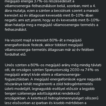
megújuló energia 37%-os részesedését a
villamosenergia-felhasználáson belül, azonban, mint a 4.
ábra mutatja, ezen a szinten a becslések szerint a maradó
kereslet az év átlagosan kevesebb mint 8–10%-ában
negatív, ami azt jelenti, hogy az év kevesebb mint 8–10%-
ában haladja meg a megújuló villamosenergia-termelés a
felhasználást.
Ha viszont majd a kereslet 80%-át a megújuló
energiaforrások fedezik, akkor többlet megújuló
villamosenergia-termelés átlagosan már az év felében
fordulhat elő.
Uniós szinten a 80%-os megújuló arány még mindig távlati
cél, de országos szinten Spanyolország 2030-ra 74%-os
megújuló arányt kíván elérni a villamosenergia-
fogyasztásban. A megújuló energiaforrások egyre nagyobb
részaránya tehát megteremti a zöld hidrogéntermelés
üzleti modelljét, legnagyobb eséllyel először a legjobb
tengeri szélenergia adottságokkal rendelkező
országokban. A keletkező hidrogénmennyiséget célszerű
lesz elsősorban az iparban és kisebb mértékben a