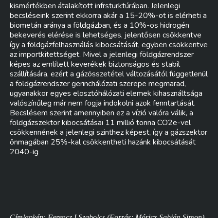
kismértékben átalakított infrsturktúrában. Jelenlegi
becsléseink szerint ekkorra akár a 15-20%-ot is elérheti a
biometán aránya a földgázban, és a 10%-os hidrogén
bekeverés elérése is lehetséges, jelentősen csökkentve
így a földgázfelhasználás kibocsátását, egyben csökkentve
az importkitettséget. Mivel a jelenlegi földgázrendszer
képes az említett keverékek biztonságos és stabil
szállítására, ezért a gázösszetétel változásától függetlenül
a földgázrendszer gerinchálózati szerepe megmarad,
ugyanakkor egyes elosztóhálózati elemek kihasználtsága
valószínűleg már nem fogja indokolni azok fenntartását.
Becslésem szerint amennyiben ez a vízió valóra válik, a
földgázszektor kibocsátásai 11 millió tonna CO2e-vel
csökkennének a jelenlegi szinthez képest, így a gázszektor
önmagában 25%-kal csökkentheti hazánk kibocsátását
2040-ig
Címlapkép: Ferencz I.Szabolcs (Forrás: Móricz-Sabján Simon)