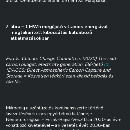
utolsó széntüzelésű erőmű be nem zár Európában.
ábra – 1 MWh megújuló villamos energiával
megtakarított kibocsátás különböző
alkalmazásokban
Forrás: Climate Change Committee. (2020) The sixth
carbon budget: electricity generation. Elérhető
itt
.
*DACCS: Direct Atmospheric Carbon Capture and
Storage = Közvetlen légköri szén-dioxid befogás és
tárolás
Márpedig a széntüzelés kontinensszerte történő
kivezetésének nincs egyértelmű határideje.
Németországban – Észak-Rajna-Vesztfália 2030-as évre
vonatkozó kivételével – a kivezetés évét 2038-ban