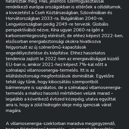
határozták meg. Más, jelentős szénfogyasztással
rendelkező európai országokban is eltérőek a céldátumok,
a kivezetést a Cseh Köztársaságban, Szlovéniában és
Horvátországban 2033-ra, Bulgáriában 2040-re,
Lengyelországban pedig 2049-re tervezik. Globális
perspektívából nézve, Kína ugyan 2060-ra ígéri a
karbonsemlegesség elérését, de ehhez képest 2022-ben,
elsősorban energiabiztonsági okokra hivatkozva
felgyorsult az új szénerőmű-kapacitások
engedélyeztetése és kiépítése. Ehhez hasonlatos
tendencia zajlott le 2022-ben az energiaválsággal küzdő
EU-ban is, amikor 2021-hez képest 7%-kal nőtt a
szénalapú villamosenergia-termelés. Itt is az
ellátásbiztonsági megfontolások domináltak. Egyelőre
tehát úgy tűnik, hogy kibocsátási szempontból
bármennyire is sajnálatos, de a szénalapú villamosenergia-
termelés a maihoz hasonló mértékben velünk marad –
legalább a következő évtized közepéig, utalva egyúttal
arra is, hogy a zöld hidrogén ideje még igencsak várat
magára.
A villamosenergia-szektorban maradva megjegyzendő,