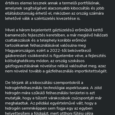
értékes elemei lesznek annak a termelői portfóliónak,
amelynek segítségével alacsonyabb kibocsátás és jobb
ellátásbiztonság érhető el, miközben az ország számára
lehetővé válik a széntüzelés kivezetése is.
Mivel a három bejelentett gáztüzelésű erőműből kettő
barnamezős fejlesztés keretében, a már meglévő hálózati
csatlakozások és a telephely korábbi erőművi
tartozékainak felhasználásával valósulna meg
Magyarországon, ezért a 2022-től bekövetkező
gázkereslet-csökkenést is figyelembe véve, a fejlesztés
költséghatékony módon, az ország szokásos
gázfogyasztásának növelése nélkül valósulhat meg, azaz
nem növelné tovább a gázfelhasználás importkitettségét.
De térjünk át a kibocsátási szempontokról a
hidrogénfelhasználás technológiai aspektusaira. A zöld
hidrogén mára szűkülő felhasználási területei is azt
mutatják, hogy a túlzott várakozások csúcspontját már
meghaladtuk. Az például egyértelművé vált, hogy a
hidrogén semmiképpen sem fogja egy az egyben
helyettesíteni a földgázt, mert otthoni fűtési célra