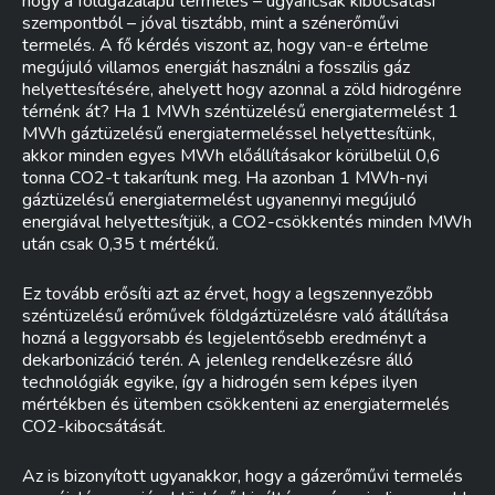
hogy a földgázalapú termelés – ugyancsak kibocsátási
szempontból – jóval tisztább, mint a szénerőművi
termelés. A fő kérdés viszont az, hogy van-e értelme
megújuló villamos energiát használni a fosszilis gáz
helyettesítésére, ahelyett hogy azonnal a zöld hidrogénre
térnénk át? Ha 1 MWh széntüzelésű energiatermelést 1
MWh gáztüzelésű energiatermeléssel helyettesítünk,
akkor minden egyes MWh előállításakor körülbelül 0,6
tonna CO2-t takarítunk meg. Ha azonban 1 MWh-nyi
gáztüzelésű energiatermelést ugyanennyi megújuló
energiával helyettesítjük, a CO2-csökkentés minden MWh
után csak 0,35 t mértékű.
Ez tovább erősíti azt az érvet, hogy a legszennyezőbb
széntüzelésű erőművek földgáztüzelésre való átállítása
hozná a leggyorsabb és legjelentősebb eredményt a
dekarbonizáció terén. A jelenleg rendelkezésre álló
technológiák egyike, így a hidrogén sem képes ilyen
mértékben és ütemben csökkenteni az energiatermelés
CO2-kibocsátását.
Az is bizonyított ugyanakkor, hogy a gázerőművi termelés