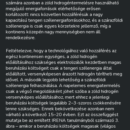
számára azonban a zöld hidrogéntermelésre használható
megújuló energiaforrások elérhetősége erősen
korlátozott: nincs közvetlen hozzáférésük a nagy
kapacitású tengeri szélenergiaforrásokhoz, és a szárazföldi
szélenergia is csak egyes körzetekre jellemző, míg a
kontinens közepén nagy mennyiségben nem áll
rendelkezésre.
Feltételezve, hogy a technológiához való hozzáférés az
egész kontinensen egységes, a zöld hidrogén
előállításához szükséges elektrolizálók kezdetben magas
beruházási költségeit csak a tengeri szélenergia által
előállított, versenyképesen árazott hidrogén térítheti meg
idővel. A második legjobb lehetőség a szárazföldi
szélenergia felhasználása. A napelemes energiatermelés
csak a végső megoldásként jöhet szóba a zöld hidrogén
versenyképes előállításához, mert ehhez a jelenlegi
beruházási költségek legalább 2–3-szoros csökkenésére
lenne szükséges. Ennek bekövetkezése azonban nem
várható a következő 15–20 évben. Ezt az összefüggést
mutatja be az említett IRENA tanulmányból származó 3.
ábra – amikor a beruházási költségek magasak (világos