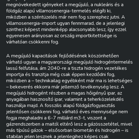
megnövekedett igényeket a megújuló, a nukleáris és a
földgáz alapú villamosenergia-termelés elégíti ki,
miközben a széntüzelés már nem fog szerephez jutni. A
villamosenergia-import ugyan fennmarad, de a jelenlegi
szinthez képest mindenképp alacsonyabb lesz, így ezzel
egyenesen arányosan az ország importkitettsége is
várhatóan csökkenni fog.
A megújuló kapacitások fejlődésének köszönhetően
várható ugyan a magyarországi megújuló hidrogéntermelés
lassú felfutása, ám 2040-re a tiszta hidrogén vezetékes
importja és tranzitja még csak éppen kezdődni fog,
miközben a – technikailag egyébként már ma is lehetséges
– bekeverés ekkorra már jellemző tevékenység lesz. A
megújuló hidrogént részben a magas hőigényű ipar, az
anyagában hasznosító ipar, valamint a teherközelekdés
használja majd. A fosszilis alapú földgázfogyasztás
jelentősen csökkenni fog, várható éves mennyisége nem
fogja meghaladni a 6-7 milliárd m3-t, viszont a
gázrendszerben a maitól eltérő lesz a gázösszetétel, mivel
más típúsú gázok – elsősorban biometán és hidrogén – is
stabilan jelen lesznek a jelenlegihez képes csak