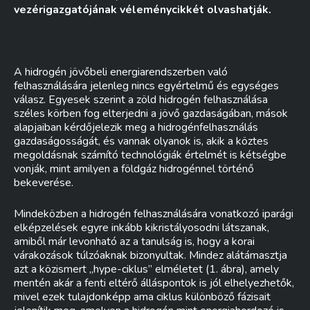
vezérigazgatójának véleménycikkét olvashatják.
A hidrogén jövőbeli energiarendszerben való
felhasználására jelenleg nincs egyértelmű és egységes
válasz. Egyesek szerint a zöld hidrogén felhasználása
széles körben fog elterjedni a jövő gazdaságában, mások
alapjaiban kérdőjelezik meg a hidrogénfelhasználás
gazdaságosságát, és vannak olyanok is, akik a köztes
megoldásnak számító technológiák értelmét is kétségbe
vonják, mint amilyen a földgáz hidrogénnel történő
bekeverése.
Mindeközben a hidrogén felhasználására vonatkozó iparági
elképzelések egyre inkább kikristályosodni látszanak,
amiből már levonható az a tanulság is, hogy a korai
várakozások túlzóaknak bizonyultak. Mindez alátámasztja
azt a közismert „hype-ciklus” elméletet (1. ábra), amely
mentén akár a fenti eltérő álláspontok is jól elhelyezhetők,
mivel ezek tulajdonképp ama ciklus különböző fázisait