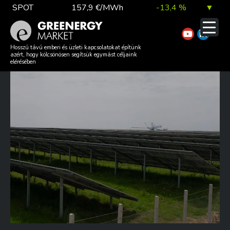
Skip
SPOT
157,9 €/MWh
-13,4 %
▼
to
content
TTF DA
56,1 €/MWh
7,0 %
▲
HIDROGÉN: MEGHALADTUK A
Hosszú távú emberi és üzleti kapcsolatokat építünk
azért, hogy kölcsönösen segítsük egymást céljaink
TÚLZOTT VÁRAKOZÁSOKAT?
elérésében
EUA
81,9 €/t
1,0 %
▲
DAX index
26 140,13
0,1 %
▲
EUR árfolyam
363,03 Ft
0,2 %
▲