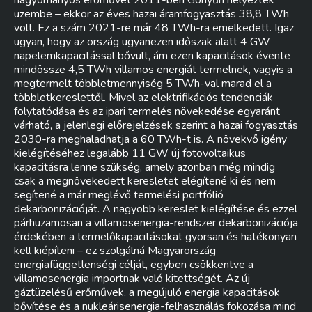
hagyományos erőművét 2011-ben Gönyűn helyezték
üzembe – ekkor az éves hazai áramfogyasztás 38,8 TWh
volt. Ez a szám 2021-re már 48 TWh-ra emelkedett. Igaz
ugyan, hogy az ország ugyanezen időszak alatt 4 GW
napelemkapacitással bővült, ám ezen kapacitások évente
mindössze 4,5 TWh villamos energiát termelnek, vagyis a
megtermelt többletmennyiség 5 TWh-val marad el a
többletkereslettől. Mivel az elektrifikációs tendenciák
folytatódása és az ipari termelés növekedése egyaránt
várható, a jelenlegi előrejelzések szerint a hazai fogyasztás
2030-ra meghaladhatja a 60 TWh-t is. A növekvő igény
kielégítéséhez legalább 11 GW új fotovoltaikus
kapacitásra lenne szükség, amely azonban még mindig
csak a megnövekedett keresletet elégítené ki és nem
segítené a már meglévő termelési portfólió
dekarbonizációját. A nagyobb kereslet kielégítése és ezzel
párhuzamosan a villamosenergia-rendszer dekarbonizációja
érdekében a termelőkapacitásokat gyorsan és hatékonyan
kell kiépíteni – ez szolgálná Magyarország
energiafüggetlenségi célját, egyben csökkentve a
villamosenergia importnak való kitettségét. Az új
gáztüzelésű erőművek, a megújuló energia kapacitások
bővítése és a nukleárisenergia-felhasználás fokozása mind