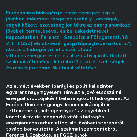
Európában a hidrogén jelentős szerepet kap a
jövőben, már most rengeteg szabály-, országok,
cégek közötti szövetség jön létre az energiahordozó
jövőbeli termelésével és kereskedelmével
kapcsolatban. Ferencz I. Szabolcs a Földgázszállító
Zrt. (FGSZ) elnök-vezérigazgatója a „hype-ciklusról”,
illetve a hidrogén, mint a szén alapú
villamosenergia-termelés alternatívájáról alkotott
szakmai véleményt, különböző elkötelezettségek
és más fajta termelők alapul vételével.
Az elmúlt években iparági és politikai szinten
egyaránt nagy figyelem irányult a jövő elsőszámú
energiahordozójaként beharangozott hidrogénre. Az
Európai Unió energiaügyi kommunikációjában
tettenérhető „hidrogén-hype” az egyébként
konstruktív, de megosztó vitát a hidrogén
energiarendszerben elfoglalt jövőbeni szerepéről
tovább bonyolította. A szakmai szempontokról
Ferencz I. Szabolcs, az FGSZ elnök-