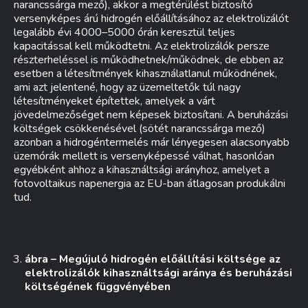
narancssárga mező), akkor a megtérülést biztosító
versenyképes árú hidrogén előállításához az elektrolizálót
legalább évi 4000–5000 órán keresztül teljes
kapacitással kell működtetni. Az elektrolizálók persze
részterheléssel is működhetnek/működnek, de ebben az
esetben a létesítmények kihasználatlanul működnének,
ami azt jelentené, hogy az üzemeltetők túl nagy
létesítményeket építettek, amelyek a várt
jövedelmezőséget nem képesek biztosítani. A beruházási
költségek csökkenésével (sötét narancssárga mező)
azonban a hidrogéntermelés már lényegesen alacsonyabb
üzemórák mellett is versenyképessé válhat, hasonlóan
egyébként ahhoz a kihasználtsági arányhoz, amelyet a
fotovoltaikus napenergia az EU-ban átlagosan produkálni
tud.
ábra – Megújuló hidrogén előállítási költsége az
elektrolizálók kihasználtsági aránya és beruházási
költségének függvényében