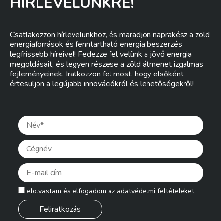
HÍRLEVELÜNKRE!
Csatlakozzon hírlevelünkhöz, és maradjon naprakész a zöld
energiaforrások és fenntartható energia beszerzés
legfrissebb híreivel! Fedezze fel velünk a jövő energia
megoldásait, és legyen részese a zöld átmenet izgalmas
fejleményeinek. Iratkozzon fel most, hogy elsőként
értesüljön a legújabb innovációkról és lehetőségekről!
Pleas
elolvastam és elfogadom az
adatvédelmi feltételeket