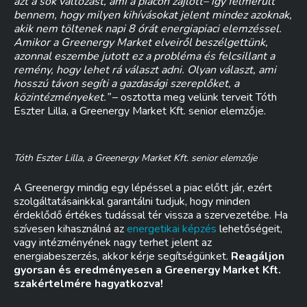
azt a sok változást, ami a piacon zajlott– így felmerült
bennem, hogy milyen kihívásokat jelent mindez azoknak,
akik nem töltenek napi 8 órát energiapiaci elemzéssel.
Amikor a Greenergy Market elveiről beszélgettünk,
azonnal eszembe jutott ez a probléma és felcsillant a
remény, hogy lehet rá választ adni. Olyan választ, ami
hosszú távon segíti a gazdasági szereplőket, a
közintézményeket.”
– osztotta meg velünk terveit Tóth
Eszter Lilla, a Greenergy Market Kft. senior elemzője.
Tóth Eszter Lilla, a Greenergy Market Kft. senior elemzője
A Greenergy mindig egy lépéssel a piac előtt jár, ezért
szolgáltatásainkkal garantálni tudjuk, hogy minden
érdeklődő értékes tudással tér vissza a szervezetébe. Ha
szívesen kihasználná az
energetikai képzés
lehetőségeit,
vagy intézményének nagy terhet jelent az
energiabeszerzés, akkor kérje segítségünket.
Reagáljon
gyorsan és eredményesen a Greenergy Market Kft.
szakértelmére hagyatkozva!