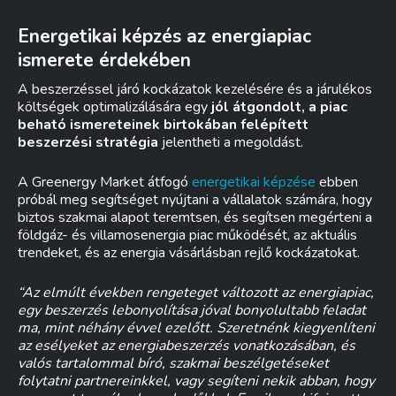
Energetikai képzés az energiapiac
ismerete érdekében
A beszerzéssel járó kockázatok kezelésére és a járulékos
költségek optimalizálására egy
jól átgondolt, a piac
beható ismereteinek birtokában felépített
beszerzési stratégia
jelentheti a megoldást.
A Greenergy Market átfogó
energetikai képzése
ebben
próbál meg segítséget nyújtani a vállalatok számára, hogy
biztos szakmai alapot teremtsen, és segítsen megérteni a
földgáz- és villamosenergia piac működését, az aktuális
trendeket, és az energia vásárlásban rejlő kockázatokat.
“Az elmúlt években rengeteget változott az energiapiac,
egy beszerzés lebonyolítása jóval bonyolultabb feladat
ma, mint néhány évvel ezelőtt. Szeretnénk kiegyenlíteni
az esélyeket az energiabeszerzés vonatkozásában, és
valós tartalommal bíró, szakmai beszélgetéseket
folytatni partnereinkkel, vagy segíteni nekik abban, hogy