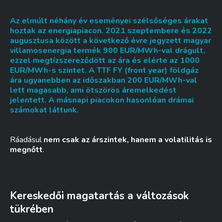
Az elmúlt néhány év eseményei szélsőséges árakat
hoztak az energiapiacon. 2021 szeptembere és 2022
augusztusa között a következő évre jegyzett magyar
villamosenergia termék 900 EUR/MWh-val drágult,
ezzel megtízszereződött az ára és elérte az 1000
EUR/MWh-s szintet. A TTF FY (front year) földgáz
ára ugyanebben az időszakban 200 EUR/MWh-val
lett magasabb, ami ötszörös áremelkedést
jelentett. A másnapi piacokon hasonlóan drámai
számokat láttunk.
Ráadásul
nem csak az árszintek, hanem a volatilitás is
megnőtt
.
Kereskedői magatartás a változások
tükrében