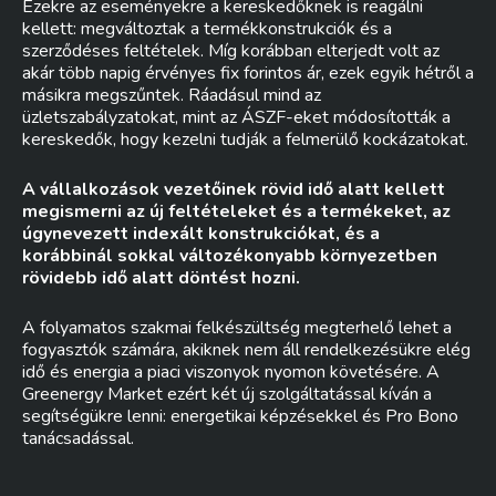
Ezekre az eseményekre a kereskedőknek is reagálni
kellett: megváltoztak a termékkonstrukciók és a
szerződéses feltételek. Míg korábban elterjedt volt az
akár több napig érvényes fix forintos ár, ezek egyik hétről a
másikra megszűntek. Ráadásul mind az
üzletszabályzatokat, mint az ÁSZF-eket módosították a
kereskedők, hogy kezelni tudják a felmerülő kockázatokat.
A vállalkozások vezetőinek rövid idő alatt kellett
megismerni az új feltételeket és a termékeket, az
úgynevezett indexált konstrukciókat, és a
korábbinál sokkal változékonyabb környezetben
rövidebb idő alatt döntést hozni.
A folyamatos szakmai felkészültség megterhelő lehet a
fogyasztók számára, akiknek nem áll rendelkezésükre elég
idő és energia a piaci viszonyok nyomon követésére. A
Greenergy Market ezért két új szolgáltatással kíván a
segítségükre lenni: energetikai képzésekkel és Pro Bono
tanácsadással.