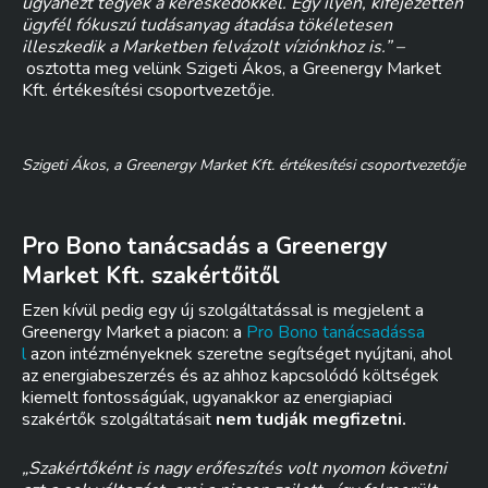
ugyanezt tegyék a kereskedőkkel. Egy ilyen, kifejezetten
ügyfél fókuszú tudásanyag átadása tökéletesen
illeszkedik a Marketben felvázolt víziónkhoz is.” –
osztotta meg velünk Szigeti Ákos, a Greenergy Market
Kft. értékesítési csoportvezetője.
Szigeti Ákos, a Greenergy Market Kft. értékesítési csoportvezetője
Pro Bono tanácsadás a Greenergy
Market Kft. szakértőitől
Ezen kívül pedig egy új szolgáltatással is megjelent a
Greenergy Market a piacon: a
Pro Bono tanácsadássa
l
azon intézményeknek szeretne segítséget nyújtani, ahol
az energiabeszerzés és az ahhoz kapcsolódó költségek
kiemelt fontosságúak, ugyanakkor az energiapiaci
szakértők szolgáltatásait
nem tudják megfizetni.
„Szakértőként is nagy erőfeszítés volt nyomon követni