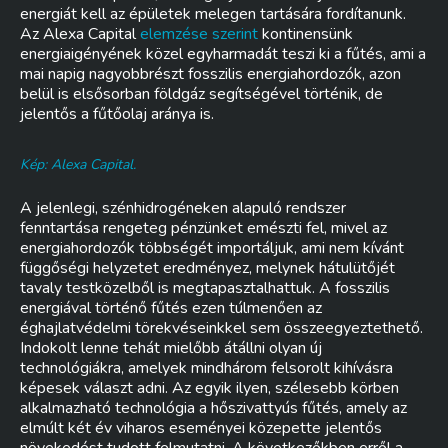
energiát kell az épületek melegen tartására fordítanunk.
Az Alexa Capital
elemzése szerint
kontinensünk
energiaigényének közel egyharmadát teszi ki a fűtés, ami a
mai napig nagyobbrészt fosszilis energiahordozók, azon
belül is elsősorban földgáz segítségével történik, de
jelentős a fűtőolaj aránya is.
Kép: Alexa Capital.
A jelenlegi, szénhidrogéneken alapuló rendszer
fenntartása rengeteg pénzünket emészti fel, mivel az
energiahordozók többségét importáljuk, ami nem kívánt
függőségi helyzetet eredményez, melynek hátulütőjét
tavaly testközelből is megtapasztalhattuk. A fosszilis
energiával történő fűtés ezen túlmenően az
éghajlatvédelmi törekvéseinkkel sem összeegyeztethető.
Indokolt lenne tehát mielőbb átállni olyan új
technológiákra, amelyek mindhárom felsorolt kihívásra
képesek választ adni. Az egyik ilyen, szélesebb körben
alkalmazható technológia a hőszivattyús fűtés, amely az
elmúlt két év viharos eseményei közepette jelentős