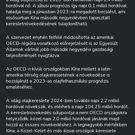
hordóval nő. A júliusi prognózis így napi 0,1 millió hordóval
haladja meg a júniusban 2023-ra megadott becslést, ami
elsősorban Kína második negyedévben tapasztalt
keresletnövekedésének tulajdonítható.
A szervezet enyhén felfelé módosította az amerikai
OECD-régióra vonatkozó előrejelzését is az Egyesült
Államok vártnál jobb második negyedévi gazdasági
teljesítményét nyugtázva.
Az OECD-n kívüli országokban Kína mellett a latin-
amerikai térség olajkeresletének a növekedése is
hozzájárult a 2023-as olajfelhasználási prognózis
emeléséhez.
A világ olajkereslete 2024-ben további napi 2,2 millió
hordóval növekszik, és elérheti a napi 104,25 millió hordót.
A keresletnövekedés súlypontja a nem OECD országokra
helyeződik, közel napi 2,0 millió hordóval járulnak majd
hozzá az összes növekedéshez. A legnagyobb mértékben
Kína, a Közel-Kelet és más ázsiai országok kereslete