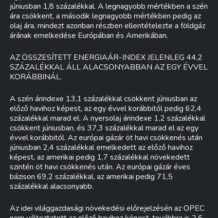
júniusban 1,8 százalékkal. A legnagyobb mértékben a szén
ára csökkent, a második legnagyobb mértékben pedig az
olaj ára, mindezt azonban részben ellentételezte a földgáz
árának emelkedése Európában és Amerikában.
AZ ÖSSZESÍTETT ENERGIAÁR-INDEX JELENLEG 44,2
SZÁZALÉKKAL ÁLL ALACSONYABBAN AZ EGY ÉVVEL
KORÁBBINÁL.
A szén árindexe 13,1 százalékkal csökkent júniusban az
előző havihoz képest, az egy évvel korábbitól pedig 62,4
százalékkal marad el. A nyersolaj árindexe 1,2 százalékkal
csökkent júniusban, és 37,3 százalékkal marad el az egy
évvel korábbitól. Az európai gázár öt havi csökkenés után
júniusban 2,4 százalékkal emelkedett az előző havihoz
képest, az amerikai pedig 1,7 százalékkal növekedett
szintén öt havi csökkenés után. Az európai gázár éves
bázison 69,2 százalékkal, az amerikai pedig 71,5
százalékkal alacsonyabb.
Az idei világgazdasági növekedési előrejelzésén az OPEC