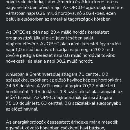
növekszik, de India, Latin-Amerika és Afrika kereslete is
nagymértékben bővül majd. Az OECD-tagok olajkereslete
várhatóan napi 0,26 millió hordóval nő 2024-ben, ezen
belül is elsősorban az amerikai tagországok körében.
Az OPEC az idén napi 29,4 millió hordós keresletet
prognosztizál júliusi piaci jelentésében saját
olajtermelésére. Az OPEC olaja iránti kereslet így az idén
napi 1,0 millió hordóval haladja majd meg a 2022-est.
Jövőre pedig a kereslet napi 0,8 millió hordóval tovább
növekszik, és eléri a napi 30,2 millió hordót.
Júniusban a Brent nyersolaj átlagára 71 centtel, 0,9
százalékkal csökkent az előző havihoz képest hordónként
74,98 dollárra. A WTI júniusi átlagára 70,27 dollár lett
hordónként, 1,35 dollárral, 1,9 százalékkal alacsonyabb az
előző havinál. Az OPEC olajkosarának júniusi átlagára
75,19 dollár lett, 63 centtel, 0,8 százalékkal alacsonyabb
az előző havinál.
Az energiahordozók összesített árindexe már a második
egymást követő hónapban csökkent havi bázison,