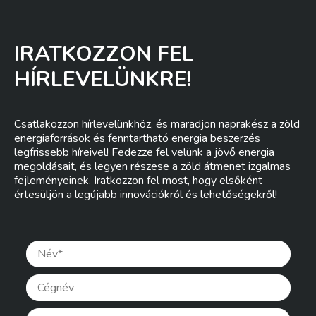
IRATKOZZON FEL
HÍRLEVELÜNKRE!
Csatlakozzon hírlevelünkhöz, és maradjon naprakész a zöld
energiaforrások és fenntartható energia beszerzés
legfrissebb híreivel! Fedezze fel velünk a jövő energia
megoldásait, és legyen részese a zöld átmenet izgalmas
fejleményeinek. Iratkozzon fel most, hogy elsőként
értesüljön a legújabb innovációkról és lehetőségekről!
Pleas