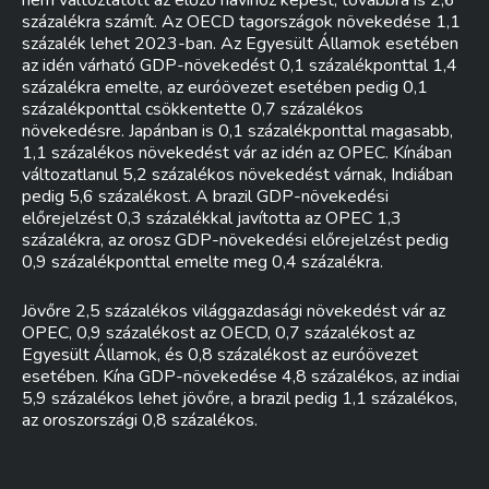
nem változtatott az előző havihoz képest, továbbra is 2,6
százalékra számít. Az OECD tagországok növekedése 1,1
százalék lehet 2023-ban. Az Egyesült Államok esetében
az idén várható GDP-növekedést 0,1 százalékponttal 1,4
százalékra emelte, az euróövezet esetében pedig 0,1
százalékponttal csökkentette 0,7 százalékos
növekedésre. Japánban is 0,1 százalékponttal magasabb,
1,1 százalékos növekedést vár az idén az OPEC. Kínában
változatlanul 5,2 százalékos növekedést várnak, Indiában
pedig 5,6 százalékost. A brazil GDP-növekedési
előrejelzést 0,3 százalékkal javította az OPEC 1,3
százalékra, az orosz GDP-növekedési előrejelzést pedig
0,9 százalékponttal emelte meg 0,4 százalékra.
Jövőre 2,5 százalékos világgazdasági növekedést vár az
OPEC, 0,9 százalékost az OECD, 0,7 százalékost az
Egyesült Államok, és 0,8 százalékost az euróövezet
esetében. Kína GDP-növekedése 4,8 százalékos, az indiai
5,9 százalékos lehet jövőre, a brazil pedig 1,1 százalékos,
az oroszországi 0,8 százalékos.