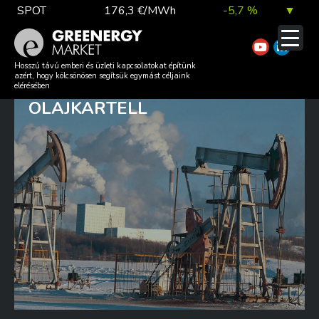
Skip
SPOT
176,3 €/MWh
-5,7 %
▼
to
content
TTF DA
55,4 €/MWh
-3,9 %
▼
MEGEMELTE KERESLETI
Hosszú távú emberi és üzleti kapcsolatokat építünk
azért, hogy kölcsönösen segítsük egymást céljaink
ELŐREJELZÉSÉT AZ
elérésében
OLAJKARTELL
EUA
81,4 €/t
0,6 %
▲
DAX index
26 202,35
0,8 %
▲
EUR árfolyam
363,84 Ft
0,1 %
▲