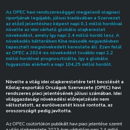
Az OPEC havi rendszereséggel megjelenő olajpiaci
riportjának legújabb, júliusi kiadásában a Szervezet
az előző jelentéshez képest napi 0,1 millió hordóval
növelte az idei várható globális olajkereslet
növekedést, amely így napi 2,4 millió hordó lesz. A
növekedés hátterében Kína második negyedévben
tapasztalt megnövekedett kereslete áll. Ezen felül
az OPEC a 2024-es növekedést további napi 2,2
millió hordóval prognosztizálta, így a globális
fogyasztás elérheti a napi 104,25 millió hordót.
Növelte a világ idei olajkeresletére tett becslését a
Kőolaj-exportáló Országok Szervezete (OPEC) havi
rendszeres piaci jelentésének júliusi számában. Idei
világgazdasági növekedési előrejelzésén nem
változtatott, az euróövezetét kissé rontotta, az
oroszországit pedig javította.
Az OPEC csütörtökön publikált havi piaci jelentése szerint
a világ olajkereslete 2023-ban várhatóan napi 2,4 millió