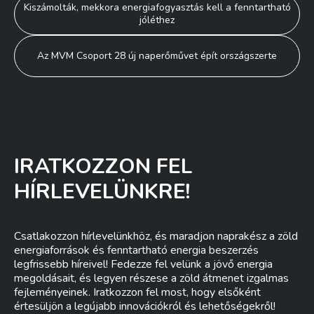
Bejegyzés
Kiszámolták, mekkora energiafogyasztás kell a fenntartható
jóléthez
navigáció
Az MVM Csoport 28 új naperőművet épít országszerte
IRATKOZZON FEL
HÍRLEVELÜNKRE!
Csatlakozzon hírlevelünkhöz, és maradjon naprakész a zöld
energiaforrások és fenntartható energia beszerzés
legfrissebb híreivel! Fedezze fel velünk a jövő energia
megoldásait, és legyen részese a zöld átmenet izgalmas
fejleményeinek. Iratkozzon fel most, hogy elsőként
értesüljön a legújabb innovációkról és lehetőségekről!