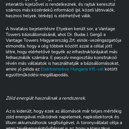
interaktív kijelzővel is rendelkeznek, és rajtuk keresztül
számos más közérdekű információ (pl. közeli látnivalók,
hasznos helyek, térkép) is elérhetővé válik.
A hivatalos bejelentésre Etyeken került sor, a Vantage
Towers bázisállomásánál, ahol Dr. Budai J. Gergő a
Vantage Towers Magyarország Zrt. elnök-vezérigazgatója
elmondta, hogy a cég többek között azzal a céllal jött
létre, hogy elérhetővé tegyék az infrastruktúrájukat más
felhasználók számára. E passzív megosztási konstrukció
révén más vállalatok is használhatják a bázisállomásokat,
amire jó példa az
Elektromotive Hungaria Kft.-vel
kötött
együttműködési megállapodás.
Zöld energiát használnak a rendszerek.
Az is kiderült, hogy ezek az állomások már teljes mértékig
zöld energiával működnek napelemek, napkollektorok és
lítium akkumulátorok segítségével. A toronyvállalat célja a
jelen tevékenységbővítéssel is az, hogy a klasszikus,