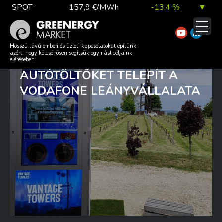
Skip
SPOT
157,9 €/MWh
-13,4 %
▼
to
content
TTF DA
56,1 €/MWh
7,0 %
▲
MEGÚJULÓ ENERGIÁVAL
Hosszú távú emberi és üzleti kapcsolatokat építünk
azért, hogy kölcsönösen segítsük egymást céljaink
MŰKÖDŐ ELEKTROMOS
elérésében
AUTÓTÖLTŐKET TELEPÍT A
EUA
81,9 €/t
1,0 %
▲
VODAFONE LEÁNYVÁLLALATA
DAX index
26 140,13
0,1 %
▲
EUR árfolyam
363,03 Ft
0,2 %
▲