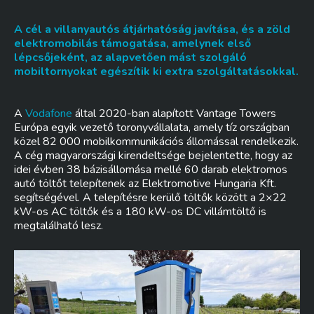
A cél a villanyautós átjárhatóság javítása, és a zöld
elektromobilás támogatása, amelynek első
lépcsőjeként, az alapvetően mást szolgáló
mobiltornyokat egészítik ki extra szolgáltatásokkal.
A
Vodafone
által 2020-ban alapított Vantage Towers
Európa egyik vezető toronyvállalata, amely tíz országban
közel 82 000 mobilkommunikációs állomással rendelkezik.
A cég magyarországi kirendeltsége bejelentette, hogy az
idei évben 38 bázisállomása mellé 60 darab elektromos
autó töltőt telepítenek az Elektromotive Hungaria Kft.
segítségével. A telepítésre kerülő töltők között a 2×22
kW-os AC töltők és a 180 kW-os DC villámtöltő is
megtalálható lesz.