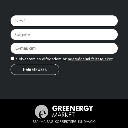
Pleas
elolvastam és elfogadom az
adatvédelmi feltételeket
SZAKMAISÁG, KORREKTSÉG, INNOVÁCIÓ