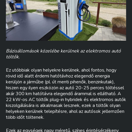
Bázisállomások közelébe kerülnek az elektromos autó
töltők.
Ez utóbbiak olyan helyekre kerülnek, ahol fontos, hogy
rövid idő alatt érdemi hatótávhoz elegendő energia
kerüljön a járműbe (pl. út menti pihenők, benzinkutak),
hiszen egy ilyen eszközön az autó 20-25 perces töltéssel
akár 300 km hatótávra elegendő árammal is ellátható. A
22 kW-os AC töltők plug-in hybridek és elektromos autók
kiszolgálására is alkalmasak lesznek, ezek a töltők olyan
helyeken kerülnek telepítésre, ahol az autósok jellemzően
több időt töltenek.
Ezek az egységek nagy méretű, színes érintésérzékeny