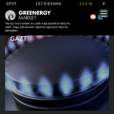
Skip
SPOT
157,9 €/MWh
-13,4 %
▼
to
content
TTF DA
56,1 €/MWh
7,0 %
▲
MEGVAN, KI VEHETI MEG
Hosszú távú emberi és üzleti kapcsolatokat építünk
azért, hogy kölcsönösen segítsük egymást céljaink
EURÓPA HELYETT AZ OROSZ
elérésében
GÁZT
EUA
81,9 €/t
1,0 %
▲
DAX index
26 140,13
0,1 %
▲
EUR árfolyam
363,03 Ft
0,2 %
▲