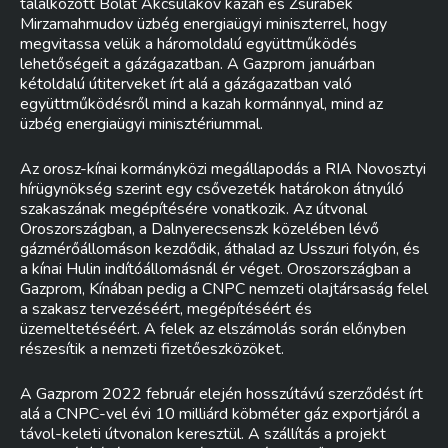
találkozott Bolat Akcsulakov kazah és Zsurabek
Mirzamahmudov üzbég energiaügyi miniszterrel, hogy
megvitassa velük a háromoldalú együttműködés
lehetőségeit a gázágazatban. A Gazprom januárban
kétoldalú útiterveket írt alá a gázágazatban való
együttműködésről mind a kazah kormánnyal, mind az
üzbég energiaügyi minisztériummal.
Az orosz-kínai kormányközi megállapodás a RIA Novosztyi
hírügynökség szerint egy csővezeték határokon átnyúló
szakaszának megépítésére vonatkozik. Az útvonal
Oroszországban, a Dalnyerecsenszk közelében lévő
gázmérőállomáson kezdődik, áthalad az Usszuri folyón, és
a kínai Hulin indítóállomásnál ér véget. Oroszországban a
Gazprom, Kínában pedig a CNPC nemzeti olajtársaság felel
a szakasz tervezéséért, megépítéséért és
üzemeltetéséért. A felek az elszámolás során előnyben
részesítik a nemzeti fizetőeszközöket.
A Gazprom 2022 február elején hosszútávú szerződést írt
alá a CNPC-vel évi 10 milliárd köbméter gáz exportjáról a
távol-keleti útvonalon keresztül. A szállítás a projekt