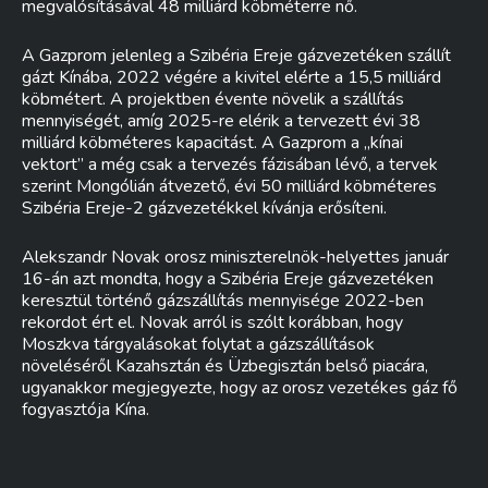
megvalósításával 48 milliárd köbméterre nő.
A Gazprom jelenleg a Szibéria Ereje gázvezetéken szállít
gázt Kínába, 2022 végére a kivitel elérte a 15,5 milliárd
köbmétert. A projektben évente növelik a szállítás
mennyiségét, amíg 2025-re elérik a tervezett évi 38
milliárd köbméteres kapacitást. A Gazprom a „kínai
vektort” a még csak a tervezés fázisában lévő, a tervek
szerint Mongólián átvezető, évi 50 milliárd köbméteres
Szibéria Ereje-2 gázvezetékkel kívánja erősíteni.
Alekszandr Novak orosz miniszterelnök-helyettes január
16-án azt mondta, hogy a Szibéria Ereje gázvezetéken
keresztül történő gázszállítás mennyisége 2022-ben
rekordot ért el. Novak arról is szólt korábban, hogy
Moszkva tárgyalásokat folytat a gázszállítások
növeléséről Kazahsztán és Üzbegisztán belső piacára,
ugyanakkor megjegyezte, hogy az orosz vezetékes gáz fő
fogyasztója Kína.