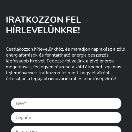
IRATKOZZON FEL
HÍRLEVELÜNKRE!
Csatlakozzon hírlevelünkhöz, és maradjon naprakész a zöld
energiaforrások és fenntartható energia beszerzés
legfrissebb híreivel! Fedezze fel velünk a jövő energia
megoldásait, és legyen részese a zöld átmenet izgalmas
fejleményeinek. Iratkozzon fel most, hogy elsőként
értesüljön a legújabb innovációkról és lehetőségekről!
Pleas