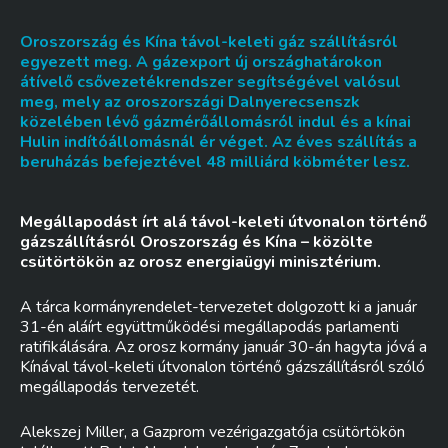
Oroszország és Kína távol-keleti gáz szállításról
egyezett meg. A gázexport új országhatárokon
átívelő csővezetékrendszer segítségével valósul
meg, mely az oroszországi Dalnyerecsenszk
közelében lévő gázmérőállomásról indul és a kínai
Hulin indítóállomásnál ér véget. Az éves szállítás a
beruházás befejeztével 48 milliárd köbméter lesz.
Megállapodást írt alá távol-keleti útvonalon történő
gázszállításról Oroszország és Kína – közölte
csütörtökön az orosz energiaügyi minisztérium.
A tárca kormányrendelet-tervezetet dolgozott ki a január
31-én aláírt együttműködési megállapodás parlamenti
ratifikálására. Az orosz kormány január 30-án hagyta jóvá a
Kínával távol-keleti útvonalon történő gázszállításról szóló
megállapodás tervezetét.
Alekszej Miller, a Gazprom vezérigazgatója csütörtökön