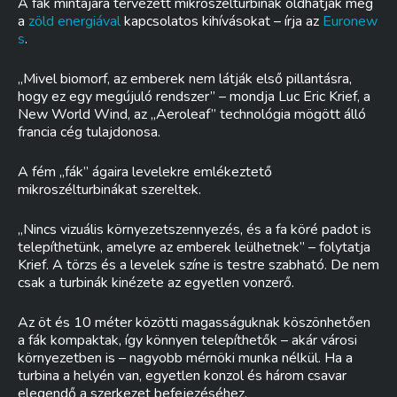
A fák mintájára tervezett mikroszélturbinák oldhatják meg
a
zöld energiával
kapcsolatos kihívásokat – írja az
Euronew
s
.
„Mivel biomorf, az emberek nem látják első pillantásra,
hogy ez egy megújuló rendszer” – mondja Luc Eric Krief, a
New World Wind, az „Aeroleaf” technológia mögött álló
francia cég tulajdonosa.
A fém „fák” ágaira levelekre emlékeztető
mikroszélturbinákat szereltek.
„Nincs vizuális környezetszennyezés, és a fa köré padot is
telepíthetünk, amelyre az emberek leülhetnek” – folytatja
Krief. A törzs és a levelek színe is testre szabható. De nem
csak a turbinák kinézete az egyetlen vonzerő.
Az öt és 10 méter közötti magasságuknak köszönhetően
a fák kompaktak, így könnyen telepíthetők – akár városi
környezetben is – nagyobb mérnöki munka nélkül. Ha a
turbina a helyén van, egyetlen konzol és három csavar
elegendő a szerkezet befejezéséhez.