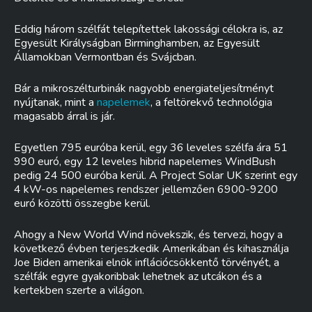
Eddig három szélfát telepítettek lakossági célokra is, az
Egyesült Királyságban Birminghamben, az Egyesült
Államokban Vermontban és Svájcban.
Bár a mikroszélturbinák nagyobb energiateljesítményt
nyújtanak, mint a
napelemek
, a feltörekvő technológia
magasabb árral is jár.
Egyetlen 795 euróba kerül, egy 36 leveles szélfa ára 51
990 euró, egy 12 leveles hibrid napelemes WindBush
pedig 24 500 euróba kerül. A Project Solar UK szerint egy
4 kW-os napelemes rendszer jellemzően 6900-9200
euró közötti összegbe kerül.
Ahogy a New World Wind növekszik, és tervezi, hogy a
következő évben terjeszkedik Amerikában és kihasználja
Joe Biden amerikai elnök inflációcsökkentő törvényét, a
szélfák egyre gyakoribbak lehetnek az utcákon és a
kertekben szerte a világon.