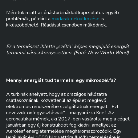
Méretük miatt az óriásturbinákkal kapcsolatos egyéb
problémák, például a
madarak nekiütközése
is
kiküszöbölhető. Ráadásul csendben működnek.
Ez a természet ihlette „szélfa” képes megújuló energiát
termelni városi környezetben. (Fotó: New World Wind)
Mennyi energiát tud termelni egy mikroszélfa?
A turbinák ahelyett, hogy az országos hálózatra
csatlakoznának, közvetlenül az épület meglévő
elektromos rendszerébe szolgáltatnak energiát. „Ezt
nevezzük önfogyasztásnak” – magyarázza Krief. Az
aeronautikai mérnök, aki 2017-ben vásárolta meg a céget,
januárban egy új konstrukciót fog kiadni, amellyel az
Aeroleaf energiatermelése megháromszorozódik. Egy
levél akár évi 1000 kilowattóra (kWh) termelésére is