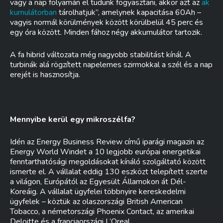
vagy a nap folyamán el tudunk fogyasztani, akkor azt az
ak
kumulátorban
tárolhatjuk”, amelynek kapacitása 60Ah –
vagyis normál körülmények között körülbelül 45 perc és
egy óra között. Minden fához négy akkumulátor tartozik.
A fa hibrid változata még nagyobb stabilitást kínál. A
turbinák alá rögzített napelemes szirmokkal a szél és a nap
erejét is hasznosítja.
Mennyibe kerül egy mikroszélfa?
Idén az Energy Business Review című iparági magazin az
Energy World Windet a 10 legjobb európai energetikai
fenntarthatósági megoldásokat kínáló szolgáltató között
ismerte el. A vállalat eddig 130 eszközt telepített szerte
a világon, Európától az Egyesült Államokon át Dél-
Koreáig. A vállalat ügyfelei többnyire kereskedelmi
ügyfelek – köztük az olaszországi British American
Tobacco, a németországi Phoenix Contact, az amerikai
Deloitte és a franciaországi L’Oreal.