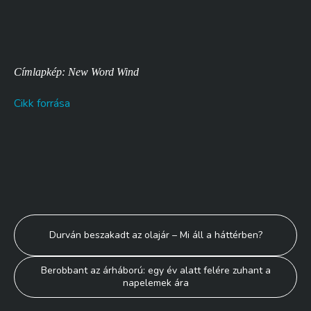
Címlapkép: New Word Wind
Cikk forrása
Bejegyzés
Durván beszakadt az olajár – Mi áll a háttérben?
navigáció
Berobbant az árháború: egy év alatt felére zuhant a
napelemek ára