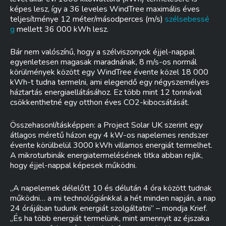
képes lesz, így a 36 leveles WindTree maximális éves
teljesítménye 12 méter/másodperces (m/s)
szélsebessé
g
mellett 36 000 kWh lesz.
Bár nem valószínű, hogy a szélviszonyok éjjel-nappal
egyenletesen magasak maradnának, 8 m/s-os normál
körülmények között egy WindTree évente közel 18 000
kWh-t tudna termelni, ami elegendő egy négyszemélyes
háztartás energiaellátásához. Ez több mint 12 tonnával
csökkenthetné egy otthon éves CO2-kibocsátását.
Összehasonlításképpen: a Project Solar UK szerint egy
átlagos méretű házon egy 4 kW-os napelemes rendszer
évente körülbelül 3000 kWh villamos energiát termelhet.
A mikroturbinák energiatermelésének titka abban rejlik,
hogy éjjel-nappal képesek működni.
„A napelemek délelőtt 10 és délután 4 óra között tudnak
működni… a mi technológiánkkal a hét minden napján, a nap
24 órájában tudunk energiát szolgáltatni” – mondja Krief.
„És ha több energiát termelünk, mint amennyit az éjszaka