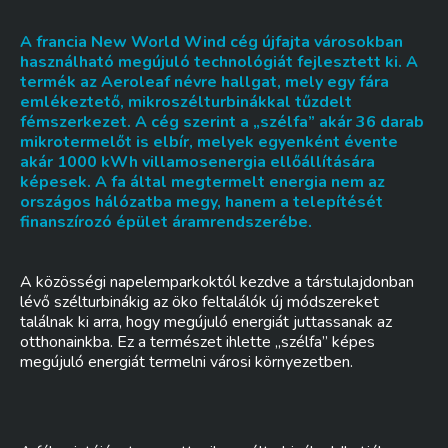
A francia New World Wind cég újfajta városokban
használható megújuló technológiát fejlesztett ki. A
termék az Aeroleaf névre hallgat, mely egy fára
emlékeztető, mikroszélturbinákkal tűzdelt
fémszerkezet. A cég szerint a „szélfa” akár 36 darab
mikrotermelőt is elbír, melyek egyenként évente
akár 1000 kWh villamosenergia ellőállítására
képesek. A fa által megtermelt energia nem az
országos hálózatba megy, hanem a telepítését
finanszírozó épület áramrendszerébe.
A közösségi napelemparkoktól kezdve a társtulajdonban
lévő szélturbinákig az öko feltalálók új módszereket
találnak ki arra, hogy megújuló energiát juttassanak az
otthonainkba. Ez a természet ihlette „szélfa” képes
megújuló energiát termelni városi környezetben.