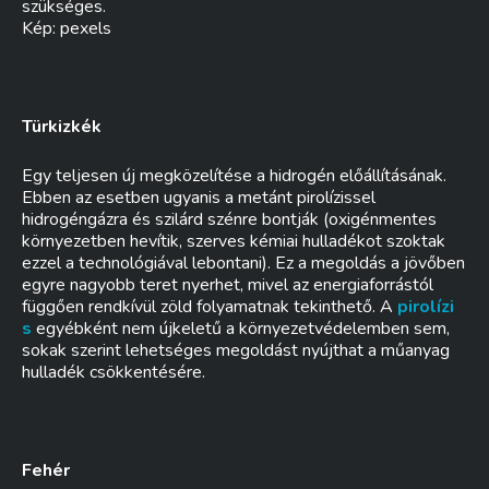
szükséges.
Kép: pexels
Türkizkék
Egy teljesen új megközelítése a hidrogén előállításának.
Ebben az esetben ugyanis a metánt pirolízissel
hidrogéngázra és szilárd szénre bontják (oxigénmentes
környezetben hevítik, szerves kémiai hulladékot szoktak
ezzel a technológiával lebontani). Ez a megoldás a jövőben
egyre nagyobb teret nyerhet, mivel az energiaforrástól
függően rendkívül zöld folyamatnak tekinthető. A
pirolízi
s
egyébként nem újkeletű a környezetvédelemben sem,
sokak szerint lehetséges megoldást nyújthat a műanyag
hulladék csökkentésére.
Fehér