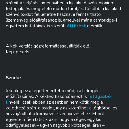
számít az eljárás, amennyiben a kialakuló szén-dioxidot
felfogják, és megfelelő módon tárolják. Később a kialakult
szén-dioxidot fel lehetne használni fenntartható
üzemanyag előállításához is, amellyel már a cambridge-i
egyetem kutatóinak is sikerült
áttörést
elérniük.
A kék verziót gőzreformálással állítják elő.
Kép: pexels
Szürke
Jelenleg ez a legelterjedtebb módja a hidrogén
előállításának. A kékhez hasonlóan ezt is
földgázbó
l
nyerik, csak ebben az esetben nem kötik meg a
keletkező szén-dioxidot, így az kikerülhet a légkörbe, és
hozzájárulhat a környezet szennyezéséhez. Ebből
egyértelműen látszik az is, hogy a cégek egy kis
odafigyeléssel – ugyan nagyobb költségek árán –