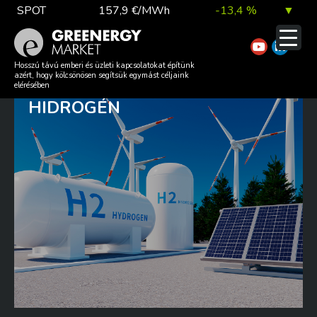
Skip
SPOT
157,9 €/MWh
-13,4 %
▼
to
content
TTF DA
56,1 €/MWh
7,0 %
▲
A SZIVÁRVÁNY MINDEN
Hosszú távú emberi és üzleti kapcsolatokat építünk
azért, hogy kölcsönösen segítsük egymást céljaink
SZÍNÉBEN „POMPÁZHAT” A
elérésében
HIDROGÉN
EUA
81,9 €/t
1,0 %
▲
DAX index
26 140,13
0,1 %
▲
EUR árfolyam
363,03 Ft
0,2 %
▲