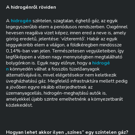
A hidrogénről röviden
A
hidrogén
színtelen, szagtalan, éghető gáz, az egyik
legegyszerűbb elem a periódusos rendszerben. Oxigénnel
hevesen reagálva vizet képez, innen ered a neve is, amely
görög eredetű, jelentése: ’vízteremtő’. Habár az egyik
leggyakoribb elem a világon, a földkéregben mindössze
0,14%-ban van jelen. Természetesen vegyületeiben, így
legfőképpen a vízben nagy mennyiségben megtalálható
bolygónkon is. Egyik nagy előnye, hogy a
hidrogé
n
könnyedén válhat a fosszilis tüzelőanyagok
alternatívájává is, mivel elégetésekor nem keletkezik
üvegházhatású gáz. Megfelelő infrastruktúra mellett pedig
a jövőben egyre inkább elterjedhetnek az
üzemanyagcellás, hidrogén-meghajtású autók is,
amelyekkel újabb szintre emelhetnénk a környezetbarát
közlekedést.
Hogyan lehet akkor ilyen „színes” egy színtelen gáz?