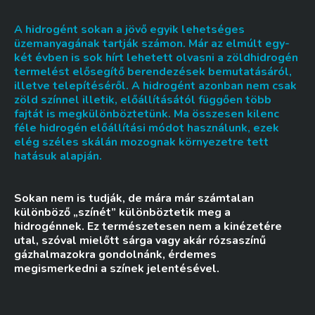
A hidrogént sokan a jövő egyik lehetséges
üzemanyagának tartják számon. Már az elmúlt egy-
két évben is sok hírt lehetett olvasni a zöldhidrogén
termelést elősegítő berendezések bemutatásáról,
illetve telepítéséről. A hidrogént azonban nem csak
zöld színnel illetik, előállításától függően több
fajtát is megkülönböztetünk. Ma összesen kilenc
féle hidrogén előállítási módot használunk, ezek
elég széles skálán mozognak környezetre tett
hatásuk alapján.
Sokan nem is tudják, de mára már számtalan
különböző „színét” különböztetik meg a
hidrogénnek. Ez természetesen nem a kinézetére
utal, szóval mielőtt sárga vagy akár rózsaszínű
gázhalmazokra gondolnánk, érdemes
megismerkedni a színek jelentésével.