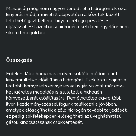
Manapság még nem nagyon terjedt el a hidrogénnek ez a
kinyerési módja, mivel itt alapvetően a kőzetek között
fellelhető gázt kellene kinyerni rétegrepesztéses
eljárással. Ezt azonban a hidrogén esetében egyelőre nem
sikerült megoldani.
Összegzés
Érdekes látni, hogy mára milyen sokféle módon lehet
kinyerni, illetve előállítani a hidrogént. Ezek közül sajnos a
legtöbb környezetszennyezéssel is jár, viszont már egy-
két ígéretes megoldás is született a hidrogén
környezetbarát előállítására. Remélhetőleg egyre több
ilyen kezdeményezéssel fogunk találkozni a jövőben,
amelyek elősegíthetik a zöld hidrogén további terjedését,
ez pedig sokféleképpen elősegítheti az üvegházhatású
gázok kibocsátásának csökkentését.