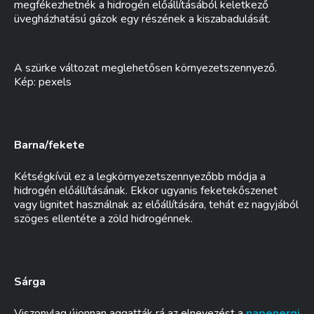
megfékezhetnék a hidrogén előállításából keletkező
üvegházhatású gázok egy részének a kiszabadulását.
A szürke változat meglehetősen környezetszennyező.
Kép: pexels
Barna/fekete
Kétségkívül ez a legkörnyezetszennyezőbb módja a
hidrogén előállításának. Ekkor ugyanis feketekőszenet
vagy lignitet használnak az előállítására, tehát ez nagyjából
szöges ellentéte a zöld hidrogénnek.
Sárga
Viszonylag újonnan aggatták rá az elnevezést a
napenergi