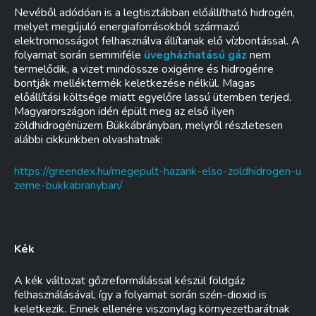
Nevéből adódóan is a legtisztábban előállítható hidrogén,
melyet megújuló energiaforrásokból származó
elektromosságot felhasználva állítanak elő vízbontással. A
folyamat során semmiféle
üvegházhatású gáz
nem
termelődik, a vizet mindössze oxigénre és hidrogénre
bontják melléktermék keletkezése nélkül. Magas
előállítási költsége miatt egyelőre lassú ütemben terjed.
Magyarországon idén épült meg az első ilyen
zöldhidrogénüzem Bükkábrányban, melyről részletesen
alábbi cikkünkben olvashatnak:
https://greendex.hu/megepult-hazank-elso-zoldhidrogen-u
zeme-bukkabranyban/
Kék
A kék változat gőzreformálással készül földgáz
felhasználásával, így a folyamat során szén-dioxid is
keletkezik. Ennek ellenére viszonylag környezetbarátnak