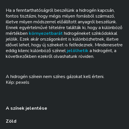
Ha a fenntarthatóságról beszélünk a hidrogén kapcsán,
fontos tisztázni, hogy mégis milyen forrásból származó,
illetve milyen módszerrel előállított anyagról beszélünk.
Ennek egyértelművé tételére találták ki, hogy a különböző
mértékben
környezetbarát
hidrogéneket színkódokkal
jelölik. Ezek akár országonként is különbözhetnek, illetve
idővel lehet, hogy új színeket is felfedeznek. Mindenesetre
eddig kilenc különböző színnel
jelölhetik
a hidrogént, a
következőkben ezekről olvashatunk röviden.
A hidrogén színein nem színes gázokat kell érteni.
Kép: pexels
A színek jelentése
Zöld