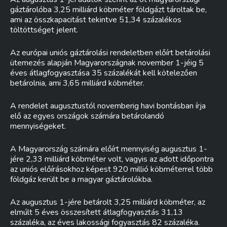
gáztárolóba 3,25 milliárd köbméter földgázt tároltak be,
ami az összkapacitást tekintve 51,34 százalékos
töltöttséget jelent.
Az európai uniós gáztárolási rendeletben előírt betárolási
ütemezés alapján Magyarországnak november 1-jéig 5
éves átlagfogyasztása 35 százalékát kell kötelezően
betárolnia, ami 3,65 milliárd köbméter.
A rendelet augusztustól novemberig havi bontásban írja
elő az egyes országok számára betárolandó
mennyiségeket.
A Magyarország számára előírt mennyiség augusztus 1-
jére 2,33 milliárd köbméter volt, vagyis az adott időpontra
az uniós előírásokhoz képest 920 millió köbméterrel több
földgáz került be a magyar gáztárolókba.
Az augusztus 1-jére betárolt 3,25 milliárd köbméter, az
elmúlt 5 éves összesített átlagfogyasztás 31,13
százaléka, az éves lakossági fogyasztás 82 százaléka.