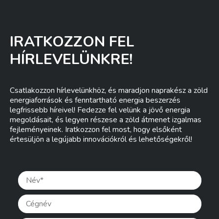
IRATKOZZON FEL
HÍRLEVELÜNKRE!
Csatlakozzon hírlevelünkhöz, és maradjon naprakész a zöld
energiaforrások és fenntartható energia beszerzés
legfrissebb híreivel! Fedezze fel velünk a jövő energia
megoldásait, és legyen részese a zöld átmenet izgalmas
fejleményeinek. Iratkozzon fel most, hogy elsőként
értesüljön a legújabb innovációkról és lehetőségekről!