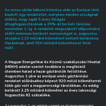
Az orosz-ukrán háború kitörése után az Európai Unió
kiadott egy rendeletet, melyben minden országnak
előírta, hogy saját 5 éves földgáz
átlagfogyasztásának a 35%-át be kell tárolnia
november 1.-ig. A rendelet megszabott időpontokra
előírt minimum betárolt mennyiséget is, augusztus
elsejére 2,33 milliárd köbmétert kellett betárolnia
Hazánknak, amit 920 milliárd köbméterrel felül
múlt.
A Magyar Energetikai és Közmű-szabályozási Hivatal
(MEKH) adatai szerint továbbra is megfelelő
ütemben halad a hazai gáztárolók feltöltése.
Augusztus 1-jére az európai uniós gáztárolási
rendelet előírásaihoz képest 920 millió köbméterrel
több gáz volt a magyarországi tárolókban. Az eddig
betárolt 3,25 milliárd köbméter az éves lakossági
fogyasztás 82 százaléka.
Az augusztus 1-jei adatok szerint az öt magyarországi