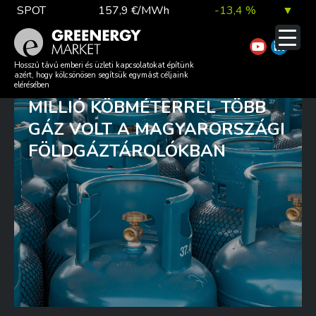
Skip
SPOT
157,9 €/MWh
-13,4 %
▼
to
content
TTF DA
56,1 €/MWh
7,0 %
▲
AUGUSZTUS 1-JÉN AZ UNIÓS
Hosszú távú emberi és üzleti kapcsolatokat építünk
azért, hogy kölcsönösen segítsük egymást céljaink
ELŐÍRÁSOKHOZ KÉPEST 920
elérésében
MILLIÓ KÖBMÉTERREL TÖBB
EUA
81,9 €/t
1,0 %
▲
GÁZ VOLT A MAGYARORSZÁGI
FÖLDGÁZTÁROLÓKBAN
DAX index
26 140,13
0,1 %
▲
EUR árfolyam
363,03 Ft
0,2 %
▲