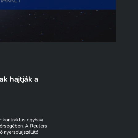
k hajtják a
TF kontraktus egyhavi
 térségében. A Reuters
ő nyersolajszállító