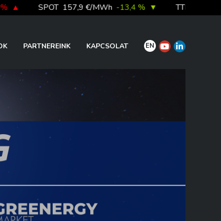
SPOT
157,9 €/MWh
-13,4 %
▼
TTF DA
56,1 €/M
EN
OK
PARTNEREINK
KAPCSOLAT