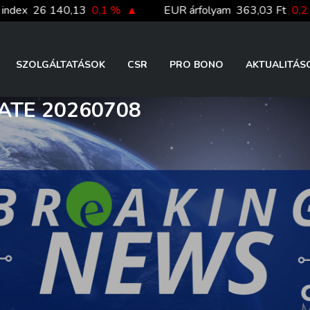
26 140,13
0,1 %
▲
EUR árfolyam
363,03 Ft
0,2 %
▲
SZOLGÁLTATÁSOK
CSR
PRO BONO
AKTUALITÁS
ATE 20260708