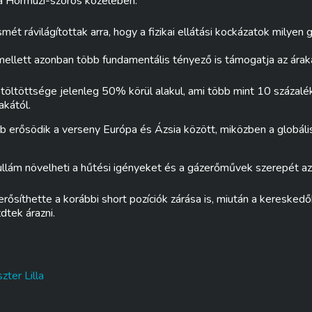
a Hormuzi-szoros közelében.
mét rávilágítottak arra, hogy a fizikai ellátási kockázatok milyen
mellett azonban több fundamentális tényező is támogatja az árak
 töltöttsége jelenleg 50% körül alakul, ami több mint 10 százalé
akától.
erősödik a verseny Európa és Ázsia között, miközben a globális
llám növelheti a hűtési igényeket és a gázerőművek szerepét a
rősíthette a korábbi short pozíciók zárása is, miután a keresked
dtek árazni.
zter Lilla