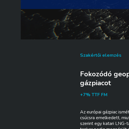
Szakértői elemzés
Fokozódó geopo
gázpiacot
+7% TTF FM
Az európai gázpiac ismét
csúcsra emelkedett, miu
szerint egy katari LNG-t