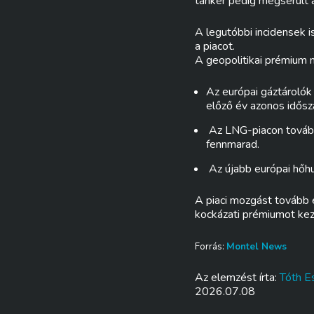
tanker pedig megsérült 
A legutóbbi incidensek is
a piacot.
A geopolitikai prémium 
Az európai gáztárolók
előző év azonos idősz
Az LNG-piacon tovább 
fennmarad.
Az újabb európai hőhu
A piaci mozgást tovább e
kockázati prémiumot kez
Forrás:
Montel News
Az elemzést írta:
Tóth Es
2026.07.08