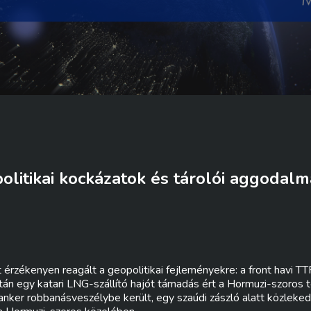
litikai kockázatok és tárolói aggodalma
 érzékenyen reagált a geopolitikai fejleményekre: a front havi T
tán egy katari LNG-szállító hajót támadás ért a Hormuzi-szoros
anker robbanásveszélybe került, egy szaúdi zászló alatt közleked