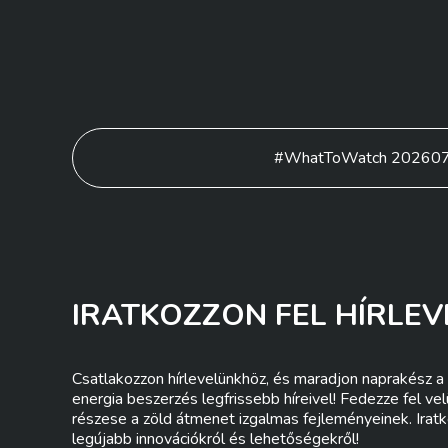
Bejegyzés
#WhatToWatch 20260
navigáció
IRATKOZZON FEL HÍRLEV
Csatlakozzon hírlevelünkhöz, és maradjon naprakész a 
energia beszerzés legfrissebb híreivel! Fedezze fel ve
részese a zöld átmenet izgalmas fejleményeinek. Iratk
legújabb innovációkról és lehetőségekről!