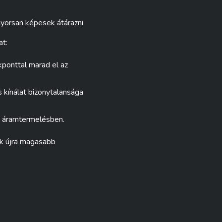
 gyorsan képesek átárazni
at:
kponttal marad el az
 kínálat bizonytalansága
z áramtermelésben.
ők újra magasabb