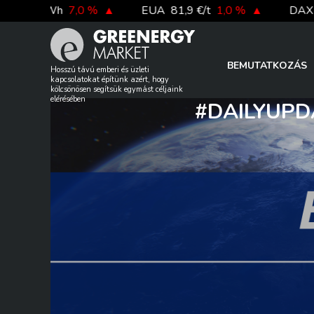
Skip
€/MWh
7,0 %
▲
EUA
81,9 €/t
1,0 %
▲
DAX index
to
content
BEMUTATKOZÁS
Hosszú távú emberi és üzleti
kapcsolatokat építünk azért, hogy
kölcsönösen segítsük egymást céljaink
elérésében
#DAILYUPD