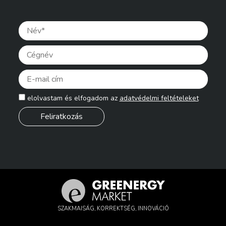
Pleas
elolvastam és elfogadom az
adatvédelmi feltételeket
SZAKMAISÁG, KORREKTSÉG, INNOVÁCIÓ