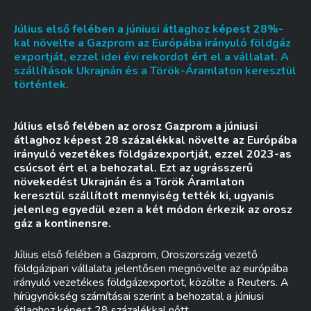
Július első felében a júniusi átlaghoz képest 28%-
kal növelte a Gazprom az Európába irányuló földgáz
exportját, ezzel idei évi rekordot ért el a vállalat. A
szállítások Ukrajnán és a Török-Áramlaton keresztül
történtek.
Július első felében az orosz Gazprom a júniusi
átlaghoz képest 28 százalékkal növelte az Európába
irányuló vezetékes földgázexportját, ezzel 2023-as
csúcsot ért el a behozatal. Ezt az ugrásszerű
növekedést Ukrajnán és a Török Áramlaton
keresztül szállított mennyiség tették ki, ugyanis
jelenleg egyedül ezen a két módon érkezik az orosz
gáz a kontinensre.
Július első felében a Gazprom, Oroszország vezető
földgázipari vállalata jelentősen megnövelte az európába
irányuló vezetékes földgázexportot, közölte a Reuters. A
hírügynökség számításai szerint a behozatal a júniusi
átlaghoz képest 28 százalékkal nőtt,