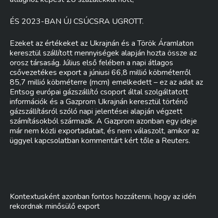
ÉS 2023-BAN ÚJ CSÚCSRA UGROTT.
Ezeket az értékeket az Ukrajnán és a Török Áramlaton
keresztül szállított mennyiségek alapján hozta össze az
orosz társaság. Július első felében a napi átlagos
csővezetékes export a júniusi 66,8 millió köbméterről
85,7 millió köbméterre (mcm) emelkedett – ez az adat az
Entsog európai gázszállító csoport által szolgáltatott
információk és a Gazprom Ukrajnán keresztül történő
gázszállításról szóló napi jelentései alapján végzett
számításokból származik. A Gazprom azonban egy ideje
már nem közli exportadatait, és nem válaszolt, amikor az
üggyel kapcsolatban kommentárt kért tőle a Reuters.
Kontextusként azonban fontos hozzátenni, hogy az idén
rekordnak minősülő export