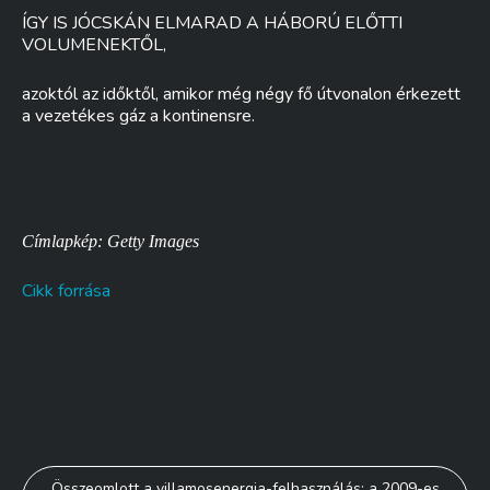
ÍGY IS JÓCSKÁN ELMARAD A HÁBORÚ ELŐTTI
VOLUMENEKTŐL,
azoktól az időktől, amikor még négy fő útvonalon érkezett
a vezetékes gáz a kontinensre.
Címlapkép: Getty Images
Cikk forrása
Bejegyzés
Összeomlott a villamosenergia-felhasználás: a 2009-es