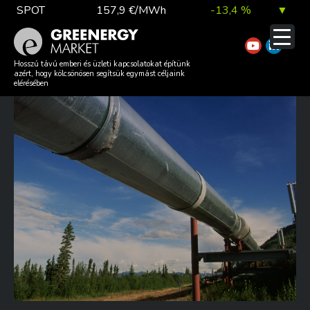
Skip
SPOT
157,9 €/MWh
-13,4 %
▼
to
content
TTF DA
56,1 €/MWh
7,0 %
▲
EGYRE TÖBB OROSZ GÁZ
Hosszú távú emberi és üzleti kapcsolatokat építünk
azért, hogy kölcsönösen segítsük egymást céljaink
ÉRKEZIK EURÓPÁBA!
elérésében
EUA
81,9 €/t
1,0 %
▲
DAX index
26 140,13
0,1 %
▲
EUR árfolyam
363,03 Ft
0,2 %
▲