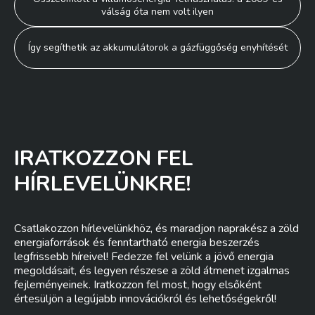
válság óta nem volt ilyen
navigáció
Így segíthetik az akkumulátorok a gázfüggőség enyhítését
IRATKOZZON FEL
HÍRLEVELÜNKRE!
Csatlakozzon hírlevelünkhöz, és maradjon naprakész a zöld
energiaforrások és fenntartható energia beszerzés
legfrissebb híreivel! Fedezze fel velünk a jövő energia
megoldásait, és legyen részese a zöld átmenet izgalmas
fejleményeinek. Iratkozzon fel most, hogy elsőként
értesüljön a legújabb innovációkról és lehetőségekről!