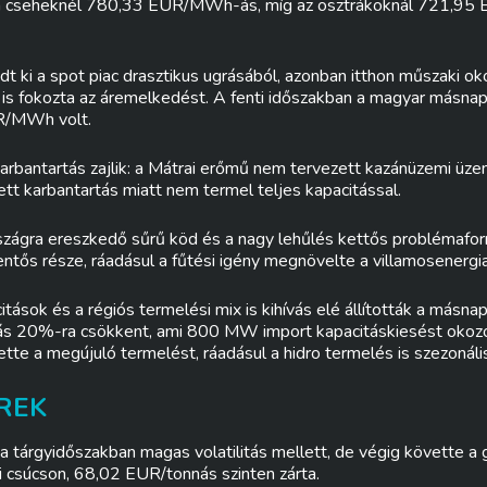
a cseheknél 780,33 EUR/MWh-ás, míg az osztrákoknál 721,9
 ki a spot piac drasztikus ugrásából, azonban itthon műszaki ok
s fokozta az áremelkedést. A fenti időszakban a magyar másnapi 
R/MWh volt.
arbantartás zajlik: a Mátrai erőmű nem tervezett kazánüzemi üze
tt karbantartás miatt nem termel teljes kapacitással.
zágra ereszkedő sűrű köd és a nagy lehűlés kettős problémaforrá
tős része, ráadásul a fűtési igény megnövelte a villamosenergia 
tások és a régiós termelési mix is kihívás elé állították a másna
tás 20%-ra csökkent, ami 800 MW import kapacitáskiesést okozo
te a megújuló termelést, ráadásul a hidro termelés is szezonális 
REK
 tárgyidőszakban magas volatilitás mellett, de végig követte a
i csúcson, 68,02 EUR/tonnás szinten zárta.