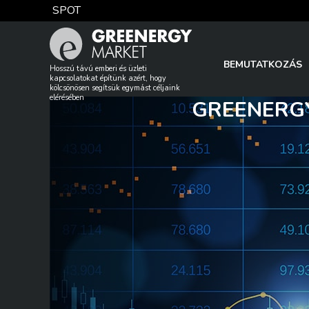
Skip
SPOT
to
content
TTF DA
BEMUTATKOZÁS
Hosszú távú emberi és üzleti
kapcsolatokat építünk azért, hogy
kölcsönösen segítsük egymást céljaink
elérésében
GREENERGY
EUA
DAX index
EUR árfolyam