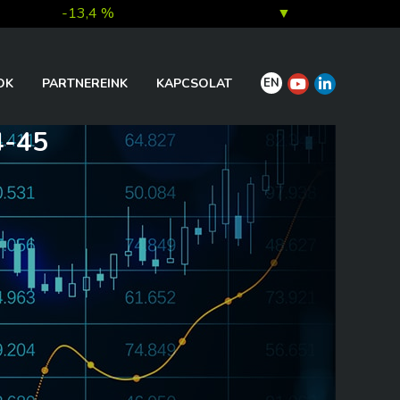
-13,4 %
▼
7,0 %
▲
EN
OK
PARTNEREINK
KAPCSOLAT
-45
1,0 %
▲
0,1 %
▲
0,2 %
▲