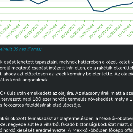
elmúlt 30 nap (
Forrás
)
 esést lehetett tapasztalni, melynek hátterében a közel-keleti kon
ejű megtorló csapást intézett Irán ellen, de a rakéták elkerülték 
t, ahogy azt előzetesen az izraeli kormány bejelentette. Az olajpia
látás körüli aggodalmak.
+ ülés után emelkedett az olaj ára. Az alacsony árak miatt a szer
tervezett, napi 180 ezer hordós termelés növekedést, mely a 12
s fokozatos feloldásának első lépcsője.
rrikán okozott fennakadást az olajtermelésben, a Mexikói-öbölbe
el negyede állt le a viharból fakadó biztonsági kockázat miatt, s
llió hordó kiesését eredményezte. A Mexikói-öbölben főképp offsh