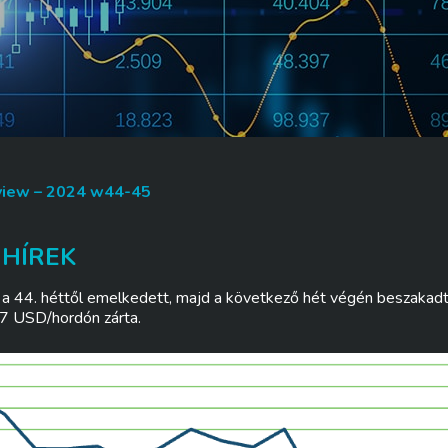
view – 2024 w44-45
 HÍREK
 a 44. héttől emelkedett, majd a következő hét végén beszakadt.
87 USD/hordón zárta.