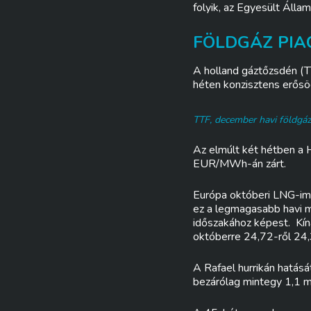
folyik, az Egyesült Áll
FÖLDGÁZ PIAC
A holland gáztőzsdén (T
héten konzisztens erősö
TTF, december havi földgá
Az elmúlt két hétben a
EUR/MWh-án zárt.
Európa októberi LNG-impo
ez a legmagasabb havi m
időszakához képest. Kín
októberre 24,72-ről 24,3
A Rafael hurrikán hatásá
bezárólag mintegy 1,1 m