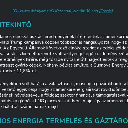
CO
kvóta árfolyama (EUR/tonna),
elmúlt 30 nap
(
Forrás
)
2
ITEKINTŐ
lamok elnökválasztási eredményének hírére estek az amerikai m
Donald Trump kampánya közben többször is hangsúlyozta, hogy az 
a. Az Egyesült Államok következő elnöke szerint az eddigi zöld
a során is kiemelt üzenete volt az ilyen jellegű kezdeményezés
i eredmények hírére, még tőzsde nyitás előtt nagyot estek a meg
katrészt gyártó cégek. Néhány példát említve, a Sunnova Energy 
xtracker 11,6%-ot.
zvényekben volt hatása a választásnak, másnap a gázárakban kise
s vezető egyik célja, hogy az amerikai energiaárakat rövid időn be
sének növelésével, a földgáz szektor financiális támogatásával k
 hatása a globális LNG piacokra is át kerül majd, így az amerikai 
kínálattal számolhatnak majd.
MOS ENERGIA TERMELÉS ÉS GÁZTÁRO