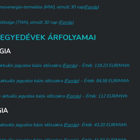
amosenergia-termelése (MW), elmúlt 30 nap(
Forrás
)
öttsége (TWh), elmúlt 30 nap (
Forrás
)
EGYEDÉVEK ÁRFOLYAMAI
GIA
ktuális jegyzése bázis időszakra (
Forrás
) – Érték: 119,23 EUR/MWh
aktuális jegyzése bázis időszakra (
Forrás
) – Érték: 84,58 EUR/MWh
 aktuális jegyzése bázis időszakra (
Forrás
) – Érték: 112 EUR/MWh
IA
ktuális jegyzése bázis időszakra (
Forrás
)- Érték: 43,20 EUR/MWh