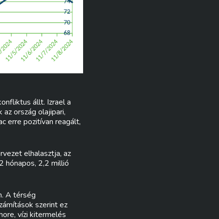
fliktus állt. Izrael a
az ország olajipari,
c erre pozitívan reagált,
vezet elhalasztja, az
 hónapos, 2,2 millió
n. A térség
zámítások szerint ez
ore, vízi kitermelés