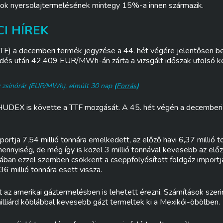
amok nyersolajtermelésének mintegy 15%-a innen származik.
I HÍREK
TF) a decemberi termék jegyzése a 44. hét végére jelentősen 
dés után 42,409 EUR/MWh-án zárta a vizsgált időszak utolsó ke
z zsinórár (EUR/MWh),
elmúlt 30 nap
(
Forrás
)
 HUDEX is követte a TTF mozgását. A 45. hét végén a december
rtja 7,54 millió tonnára emelkedett, az előző havi 6,37 millió to
ennyiség, de még így is közel 3 millió tonnával kevesebb az elő
ában ezzel szemben csökkent a cseppfolyósított földgáz importj
6 millió tonnára esett vissza.
t az amerikai gáztermelésben is lehetett érezni. Számítások szeri
illiárd köblábbal kevesebb gázt termeltek ki a Mexikói-öbölben.