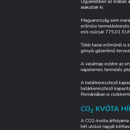
Ugyanebben az órában 
alakultak ki.
Magyarország sem maradt
erőművi termeléskiesés i
esti csúcsár 775,01 EU
Több hazai erőműnél is k
gönyűi gázerőmű terveze
A vasárnap estére az ors
napelemes termelés jelen
A határkeresztező kapaci
határkeresztező kapaci
Romániában is csökkentet
CO
KVÓTA HÍ
2
A CO2-kvóta árfolyama a
hét utolsó napját kéthav