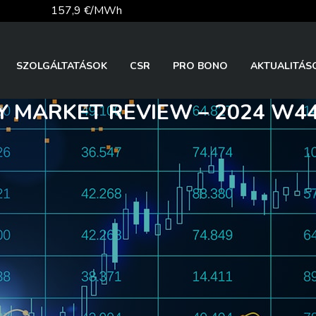
157,9 €/MWh
56,1 €/MWh
SZOLGÁLTATÁSOK
CSR
PRO BONO
AKTUALITÁS
 MARKET REVIEW – 2024 W44
81,9 €/t
26 140,13
363,03 Ft