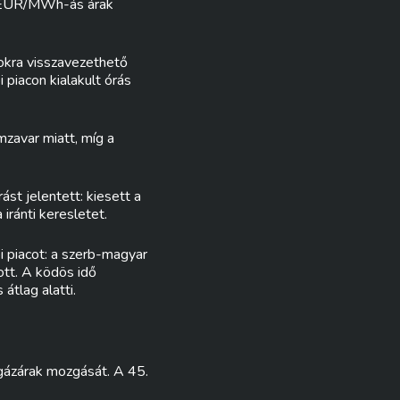
5 EUR/MWh-ás árak
okra visszavezethető
piacon kialakult órás
mzavar miatt, míg a
st jelentett: kiesett a
iránti keresletet.
pi piacot: a szerb-magyar
tt. A ködös idő
átlag alatti.
 gázárak mozgását. A 45.