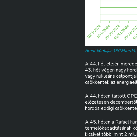
Brent kőolajár-USD/hordó, 
A 44. hét elején meredek
43. hét végén nagy horder
vagy nukleáris célpontjai
csökkentek az energiael
A 44. héten tartott OPEC
előzetesen decembertől 
hordós eddigi csökkenté
A 45. héten a Rafael hu
termelőkapacitásának köz
kicsivel több, mint 2 mi