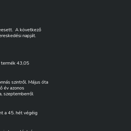
beesett. A következő
reskedési napját.
i termék 43,05
nnás szintről. Május óta
ző év azonos
a, szeptemberről
nt a 45. hét végéig