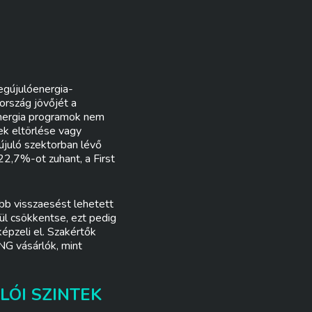
egújulóenergia-
ország jövőjét a
energia programok nem
ek eltörlése vagy
újuló szektorban lévő
22,7%-ot zuhant, a First
bb visszaesést lehetett
lül csökkentse, ezt pedig
épzeli el. Szakértők
LNG vásárlók, mint
LÓI SZINTEK