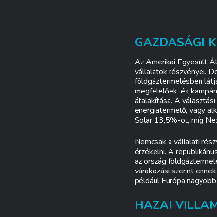
GAZDASÁGI K
Az Amerikai Egyesült Ál
vállalatok részvényei. 
földgáztermelésben látj
megfelelőek, és kampány
átalakítása. A választás
energiatermelő, vagy al
Solar 13,5%-ot, míg Ne
Nemcsak a vállalati rés
érzékelni. A republikánu
az ország földgáztermelé
várakozási szerint ennek
például Európa nagyobb 
HAZAI VILLA