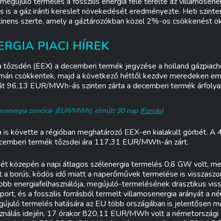
megújuló termelés a fosszilis energia felé terelte az villamosene
rás is a gáz iránti kereslet növekedését eredményezte. Heti szin
inens szerte, amely a gáztározókban közel 2%-os csökkenést ok
RGIA PIACI HÍREK
 tőzsdén (EEX) a decemberi termék jegyzése a holland gázpiach
yamán csökkentek, majd a következő héttől kezdve meredeken em
ját 96,13 EUR/MWh-ás szinten zárta a decemberi termék árfoly
osenergia zsinórár (EUR/MWh),
elmúlt 30 nap
(
Forrás
)
s követte a régióban meghatározó EEX-en kialakult görbét. A 4
ecemberi termék tőzsdei ára 117,31 EUR/MWh-án zárt.
ét közepén a napi átlagos szélenergia termelés 0,6 GW volt, m
t a borús, ködös idő miatt a naperőművek termelése is visszaszo
obb energiafelhasználója, megújuló-termelésének drasztikus vi
port, és a fosszilis forrásból termelt villamosenergia arányát a 
gújuló termelés hatására az EU több országában is jelentősen 
asználás idején, 17 órakor 820,11 EUR/MWh volt a németországi ó