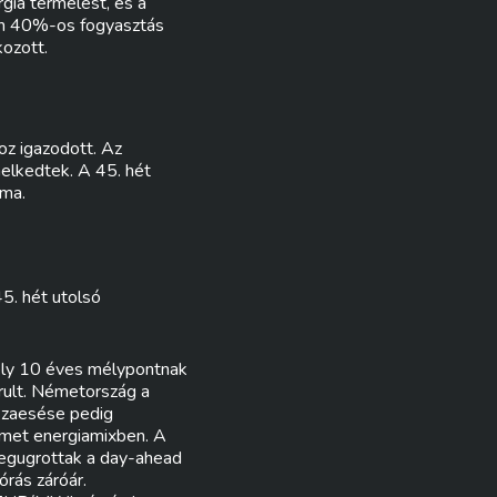
rgia termelést, és a
ten 40%-os fogyasztás
ozott.
oz igazodott. Az
elkedtek. A 45. hét
ama.
5. hét utolsó
ely 10 éves mélypontnak
rult. Németország a
sszaesése pedig
német energiamixben. A
megugrottak a day-ahead
rás záróár.