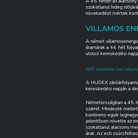
A 45. héten az alacsony 
szokatlanul hideg időjá
növekedést mértek kont
VILLAMOS ENE
A német villamosenergia
áramárak a 44. hét fol
utolsó kereskedési nap
EEX, november havi villam
A HUDEX záróárfolyama i
kereskedési napján a d
Németországban a 45. h
számít. Mindezek mellet
kontinens egyik legnagy
jelentősen növelte az im
szokatlanul alacsony me
árak. Az esti csúcsfelh