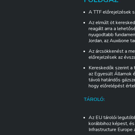
A TTF előrejelzések s
Az elmúlt öt keresked
reagált arra a lehetős
nyugodtabb fundament
Jordan, az Auxilione t
Az árcsökkenést a meg
előrejelzések az évsz
Kereskedők szerint a t
az Egyesült Államok é
távoli határidős gázs
hogy előrelépést értek
TÁROLÓ:
Az EU tárolói legutób
korábbihoz képest, és 
Infrastructure Europe 