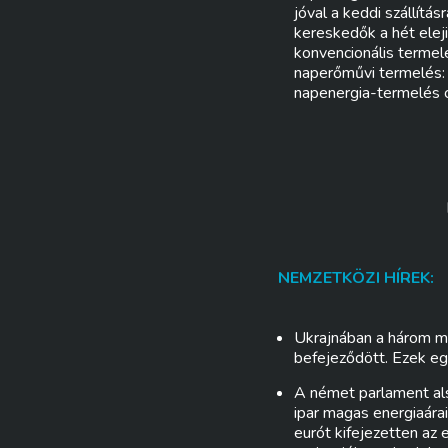
jóval a keddi szállít
kereskedők a hét eleji
konvencionális termel
naperőművi termelés: 
napenergia-termelés 
NEMZETKÖZI HÍREK:
Ukrajnában a három mű
befejeződött. Ezek e
A német parlament als
ipar magas energiaára
eurót kifejezetten az