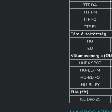
TTF DA
TTF FM
TTF FQ
TTF FY
Tárolói töltöttség
HU
EU
Villamosenergia (€
HUPX SPOT
HU-BL-FM
HU-BL-FQ
HU-BL-FY
EUA (€/t)
ICE Dec-25