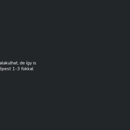
akulhat, de így is
épest 1-3 fokkal