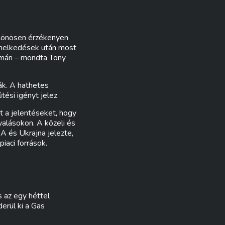
ülönösen érzékenyen
remelkedések után most
omán – mondta Tony
ák. A hathetes
ési igényt jelez.
t a jelentéseket, hogy
yalásokon. A közeli és
A és Ukrajna jelezte,
iaci források.
 az egy héttel
erül ki a Gas