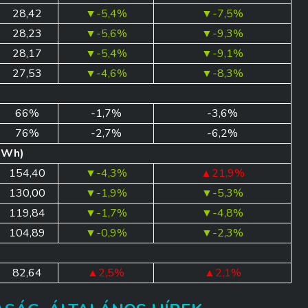
28,42
▼-5,4%
▼-7,5%
28,23
▼-5,6%
▼-9,3%
28,17
▼-5,4%
▼-9,1%
27,53
▼-4,6%
▼-8,3%
66%
-1,7%
-3,6%
76%
-2,7%
-6,2%
/MWh)
154,40
▼-4,3%
▲21,9%
130,00
▼-1,9%
▼-5,3%
119,84
▼-1,7%
▼-4,8%
104,89
▼-0,9%
▼-2,3%
82,64
▲2,5%
▲2,1%