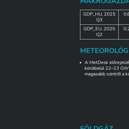
MAKROGAZDA
GDP_HU, 2025
0
Q3
GDP_EU, 2025
0
Q2
METEOROLÓG
A MetDesk előrejelzése
körülbelül 22–23 GW 
magasabb szintről a kö
FÖLDGÁZ