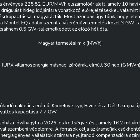
ásra érvényes 225,82 EUR/MWh elszámolóár alatt, amely 10 havi 
 drágulást hideg időjárásra vonatkozó előrejelzésekkel, valamint
ési kapacitással magyarázták. Most azonban úgy tűnik, hogy jelen
a Montel EQ adatai szerint a vízerőművi termelés közel 3 GW-ta
csaknem 0,5 GW-tal emelkedett az előző hét óta.
Magyar termelési mix (MWh)
HUPX villamosenergia másnapi záróárak, elmúlt 30 nap (€/MWh
ködő nukleáris erőmű, Khmelnytskyy, Rivne és a Dél-Ukrajna új
gyüttes kapacitása 7.7 GW.
óháza jóváhagyta a 2026-os költségvetést, amely 16.2 milliárd e
ival szembeni védelemre. A források célja az áramdíjak csökkenté
 energiaigényes vállalatok számára nyújtandó kompenzációra szánn