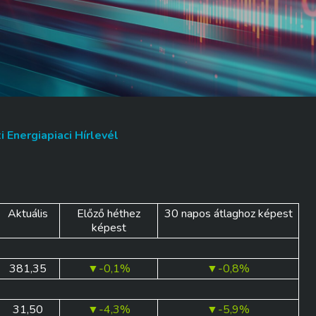
 Energiapiaci Hírlevél
Aktuális
Előző héthez
30 napos átlaghoz képest
képest
381,35
▼-0,1%
▼-0,8%
31,50
▼-4,3%
▼-5,9%