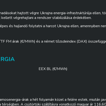
adásokat hajtott végre Ukrajna energia-infrastruktúrája ellen, t
 kellett végrehajtani a rendszer stabilizálása érdekében.
képes és hajlandó folytatni a harcot Ukrajna ellen, amennyiben n
TTF FM árak (€/MWh) és a német tőzsdeindex (DAX) összefügg
ERGIA
EEX BL (€/MWh)
mosenergia-árak a hét folyamán közel a felére estek, miután javu
 térségben. A csütörtöki szállításra vonatkozó magyar ár 116,