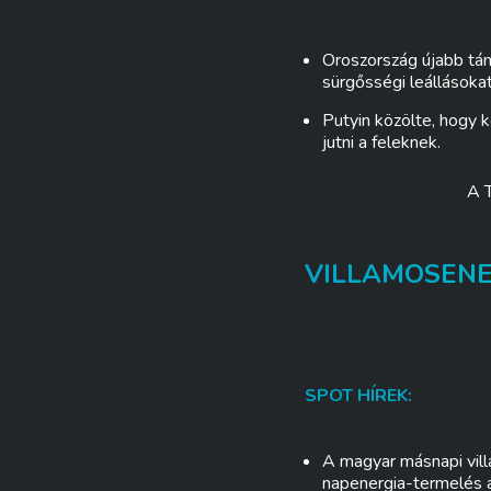
Oroszország újabb tám
sürgősségi leállásokat
Putyin közölte, hogy 
jutni a feleknek.
A 
VILLAMOSEN
SPOT HÍREK:
A magyar másnapi villa
napenergia-termelés a