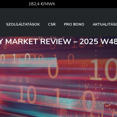
182,4 €/MWh
52,4 €/MWh
SZOLGÁLTATÁSOK
CSR
PRO BONO
AKTUALITÁS
 MARKET REVIEW – 2025 W4
81,1 €/t
26 126,30
362,34 Ft