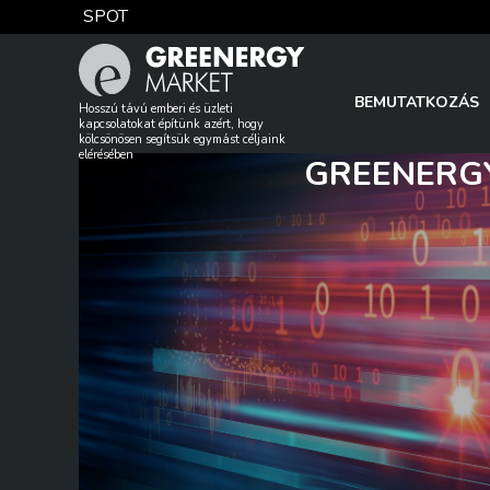
Skip
SPOT
to
content
TTF DA
BEMUTATKOZÁS
Hosszú távú emberi és üzleti
kapcsolatokat építünk azért, hogy
kölcsönösen segítsük egymást céljaink
elérésében
GREENERGY
EUA
DAX index
EUR árfolyam