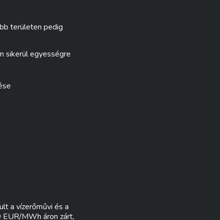
öbb területen pedig
em sikerül egyességre
ése
lt a vízerőművi és a
60 EUR/MWh áron zárt,