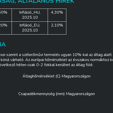
SÁG, ÁLTALÁNOS HÍREK
,60%
Infláció_HU,
4,30%
2025.10
,20%
Infláció_EU,
2,10%
2025.10
IA
i szerint a szélerőművi termelés ugyan 10%-kal az átlag alatt al
körül várható. Az európai hőmérséklet az évszakos normákhoz k
vetkező héten csak 0-2 fokkal kerülhet az átlag fölé.
Átlaghőmérséklet (C) Magyarországon
Csapadékmennyiség (mm) Magyarországon