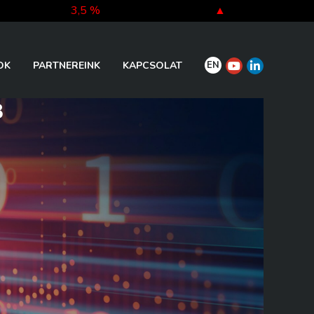
3,5 %
▲
-5,3 %
▼
EN
OK
PARTNEREINK
KAPCSOLAT
8
-0,3 %
▼
-0,3 %
▼
-0,4 %
▼