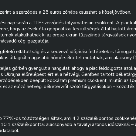
zerint a szerződés a 28 eurós zónába csúszhat a közeljövőben.
ési nap során a TTF szerződés folyamatosan csökkent. A piac k
égre, hogy az évek óta geopolitikai feszültségek által hajtott á
umok alakulhatnak ki az orosz–ukrán tűzszüneti tárgyalások ny
anácsadó cég igazgatója.
felelő ellátottság és a kedvező időjárási feltételek is támogatt
akos átlagnál magasabb hőmérsékletet mutatnak, ami alacsony fűt
eljes görbén gyengült a hangulat, ahogy a piac feldolgozta azoka
s Ukrajna előrelépést ért el a hétvégi, Genfben tartott béketárg
zerződésekben beépült kockázati prémium csökkent, miután az US
 el az előző hétvégi béketervről szóló tárgyalásokon – közölték p
b 77%-os töltöttségen álltak, ami 4,2 százalékpontos csökkenés
10,1 százalékponttal alacsonyabb a tavalyi azonos időszaknál – d
adataiból.