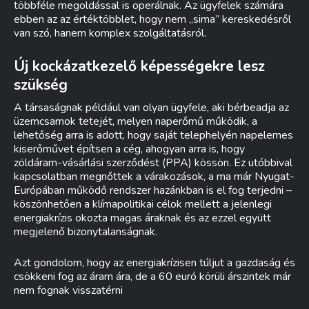
többféle megoldással is operálnak. Az ügyfelek számára
ebben az az értéktöbblet, hogy nem „sima” kereskedésről
van szó, hanem komplex szolgáltatásról.
Új kockázatkezelő képességekre lesz
szükség
A társaságnak például van olyan ügyfele, aki bérbeadja az
üzemcsarnok tetejét, melyen naperőmű működik, a
lehetőség arra is adott, hogy saját telephelyén napelemes
kiserőművet építsen a cég, ahogyan arra is, hogy
zöldáram-vásárlási szerződést (PPA) kössön. Ez utóbbival
kapcsolatban megnőttek a várakozások, a ma már Nyugat-
Európában működő rendszer hazánkban is el fog terjedni –
köszönhetően a klímapolitikai célok mellett a jelenlegi
energiakrízis okozta magas áraknak és az ezzel együtt
megjelenő bizonytalanságnak.
Azt gondolom, hogy az energiakrízisen túljut a gazdaság és
csökkeni fog az áram ára, de a 60 euró körüli árszintek már
nem fognak visszatérni