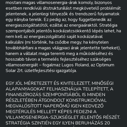
mostani magas villamosenergia-árak komoly, bizonyos
esetben rendkívüli átstrukturálást megkövetelő problémát
jelentenek, a jelenlegi tényezők és trendszerű folyamatok
egy irányba terelik. Ez pedig az, hogy függetlenedik az
energiaszolgáltatótól, ezáltal az energiaáraktól. Stratégia
szempontjából jelentős kockázatcsökkentő lépés lehet, ha
nem kell az energiaszolgáltató saját kockázatával
kalkulálni (mi történik, ha csődbe megy; ha kénytelen
továbbhárítani a magas világpiaci árak jelentette terheket),
hanem a vállalat maga teremti meg a működéséhez és
hosszabb távon a termelés fejlesztéséhez szükséges
villamosenergiát – fogalmaz Lugos Roland, az Optimum
Solar Zrt. üzletfejlesztési igazgatója.
EGY JÓL MÉRETEZETT ÉS KIVITELEZETT, MINŐSÉGI
ALAPANYAGOKAT FELHASZNÁLVA TELEPÍTETT, A
FINANSZÍROZÁS SZEMPONTJÁBÓL IS MINDEN
RÉSZLETÉBEN ÁTGONDOLT KONSTRUKCIÓVAL
MEGVALÓSÍTOTT NAPERŐMŰ IGEN KEDVEZŐ
MEGTÉRÜLÉS MELLETT KÉPES FEDEZNI A
VILLAMOSENERGIA-SZÜKSÉGLET JELENTŐS RÉSZÉT.
STRATÉGIA SZINTJÉN EGY ILYEN BERUHÁZÁS 20