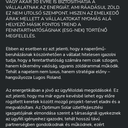
VAGY AKÁR 30 ÉVRE IS BIZTOSÍTHATJA A
VÁLLALATNAK AZ ENERGIÁT, AMI RÁADÁSUL ZÖLD.
EZ NEM UTOLSÓ SZEMPONT, HISZEN AZ EMELKEDŐ
ÁRAK MELLETT A VÁLLALATOKAT NYOMÁS ALÁ
HELYEZŐ MÁSIK FONTOS TREND A
FENNTARTHATÓSÁGNAK (ESG-NEK) TÖRTÉNŐ
MEGFELELÉS.
Ebben az esetben ez azt jelenti, hogy a naperőmű-
beruházásnak köszönhetően a vállalat hitelesen igazolni
tudja, hogy a fenntarthatóság számára nem csak szlogen,
hanem kőkemény valóság, ugyanis zöldárammal működik.
Tehát a napelem nem luxus, hanem stratégiai előny –
hangsúlyozza Lugos Roland.
Az energetikában a jövő az ügyféloldali megoldásoké. Ez
azt jelenti, hogy ma már egyre kevésbé lehet egy előre
rögzített keretek között mozgó projekt-tervet eladni és a
megvalósítani. Az Optimum Solar üzletfejlesztési
igazgatójának elmondása szerint a társaságnál igyekeznek
az ügyfél igényeihez igazodni, tehát hosszú távú
partnerségben gondolkodnak és működnek, ezért