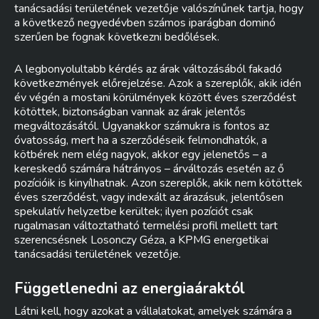
tanácsadási területének vezetője valószínűnek tartja, hogy
a következő negyedévben számos iparágban dominó
szerűen be fognak következni bedőlések.
A legbonyolultabb kérdés az árak változásából fakadó
következmények előrejelzése. Azok a szereplők, akik idén
év végén a mostani körülmények között éves szerződést
kötöttek, biztonságban vannak az árak jelentős
megváltozásától. Ugyanakkor számukra is fontos az
óvatosság, mert ha a szerződéseik felmondhatók, a
kötbérek nem elég nagyok, akkor egy jelenetős – a
kereskedő számára hátrányos – árváltozás esetén az ő
pozícióik is kinyílhatnak. Azon szereplők, akik nem kötöttek
éves szerződést, vagy indexált az árazásuk, jelentősen
spekulatív helyzetbe kerültek; ilyen pozíciót csak
rugalmasan változtatható termelési profil mellett tart
szerencsésnek Losonczy Géza, a KPMG energetikai
tanácsadási területének vezetője.
Függetlenedni az energiaáraktól
Látni kell, hogy azokat a vállalatokat, amelyek számára a