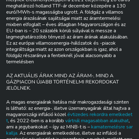
meghatározó holland TTF-ár december közepére a 130
euró/MWh-s magasságba ugrott. A földgáz a villamos
energia árazásának sajátságai miatt az áramtermelési
mixben elfoglalt – éves átlagban Magyarországon és az
EU-ban is – 20 százalék körüli súlyával is messze a
legmeghatározóbb tényező az áram árának alakulásában.
Ez az európai villamosenergia-hálózatok és -piacok
integráltsága miatt az azon országokban is igaz, ahol a
földgáz részaránya a fentieknél jóval alacsonyabb a
termelésben
AZ AKTUÁLIS ÁRAK MIND AZ ÁRAM-, MIND A
GÁZPIACON ÚJABB TÖRTÉNELMI REKORDOKAT
JELÖLNEK.
A magas energiaárak hatása már makrogazdasági szinten
is látható: az energia-, illetve üzemanyagárak által hajtva a
magyarországi infláció közel
évtizedes rekordra emelkedet
t
, és 2022-ben is a korább
vártnál magasabban alakulhat
,
ami a jegybankokat – így az MNB-t is –
kamatemelésre sar
kallja.
Az energiaárak emelkedése, illetve az infláció a