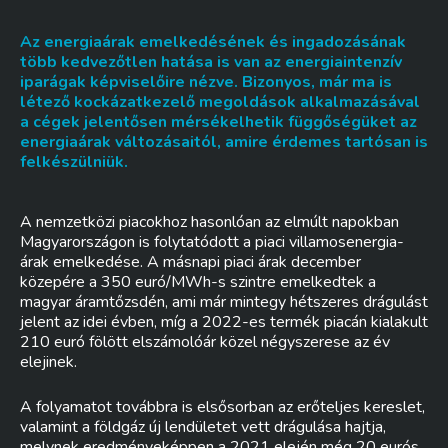
Az energiaárak emelkedésének és ingadozásának
több kedvezőtlen hatása is van az energiaintenzív
iparágak képviselőire nézve. Bizonyos, már ma is
létező kockázatkezelő megoldások alkalmazásával
a cégek jelentősen mérsékelhetik függőségüket az
energiaárak változásaitól, amire érdemes tartósan is
felkészülniük.
A nemzetközi piacokhoz hasonlóan az elmúlt napokban
Magyarországon is folytatódott a piaci villamosenergia-
árak emelkedése. A másnapi piaci árak december
közepére a 350 euró/MWh-s szintre emelkedtek a
magyar áramtőzsdén, ami már mintegy hétszeres drágulást
jelent az idei évben, míg a 2022-es termék piacán kialakult
210 euró fölött elszámolóár közel négyszerese az év
elejinek.
A folyamatot továbbra is elsősorban az erőteljes kereslet,
valamint a földgáz új lendületet vett drágulása hajtja,
melynek eredményeképpen a 2021 elején még 20 eurós