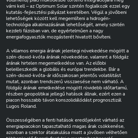
várni kell – az Optimum Solar szintén foglalkozik ezzel egy
kutatás-fejlesztési pályázat keretében. Végül a jövőbeni
lehetőségek között kell megemlíteni a hidrogén-
technológia alkalmazásának lehetőségét, amely szintén
kezdeti fázisban van, de egyértelműen a nagy
energiafogyasztók mozgásterét hivatott bővíteni.
A villamos energia árának jelenlegi növekedése mögött a
szén-dioxid-kvóta árának növekedése, valamint a földgáz
árának hirtelen megemelkedése van. Az előbbi
beleilleszkedik a globális és európai trendekbe. Bár a
szén-dioxid-kvóta-ár időszakosan jelentős volatilitást
mutat, azonban trendszerű visszaesése nem várható. A
földgáz árának emelkedése mögött rövidebb időtartamú,
részben geopolitikai jellegű hatások állnak, ezért ezen a
piacon hosszabb távon konszolidálódást prognosztizál
Lugos Roland.
Összességében a fenti hatások eredőjeként várható az
energiapiacokon tapasztalható magas árak csökkenése,
azonban a szektor átalakulása miatt a jövőben vélhetően