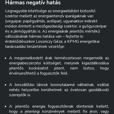
Hármas negatív hatás
Legnagyobb kitettsége az energiaellátást biztosító
szektor mellett az energiaintenzív iparágaknak van
(vegyipar, papírgyártás, acélipar), ugyanakkor indirekt
módon érintett a mezőgazdasági szektor, a gyógyszeripar
és a járműgyártás is. Az energiaárak jelentős mértékű
változásának hármas hatása van – fejtette ki
érdeklődésünkre Losonczy Géza, a KPMG energetikai
tanácsadási területének vezetője:
A megemelkedett árak természetesen megemelik az
energiabeszerzési költséget, melynek kigazdálkodása
jelentős kockázatot jelent, nem biztos, hogy
érvényesíthető a fogyasztók felé.
A beszállítási láncok bizonytalanná válhatnak, ezáltal
nehéz helyzetbe kerülhetnek az óvatosan gazdálkodó
szereplők is.
A jelentős energia fogyasztóknak dönteniük kellett,
hogy a jelenlegi körülmények mellett fix áron, vagy