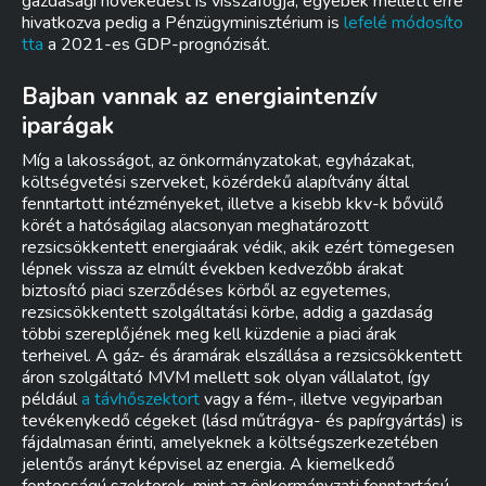
gazdasági növekedést is visszafogja, egyebek mellett erre
hivatkozva pedig a Pénzügyminisztérium is
lefelé módosíto
tta
a 2021-es GDP-prognózisát.
Bajban vannak az energiaintenzív
iparágak
Míg a lakosságot, az önkormányzatokat, egyházakat,
költségvetési szerveket, közérdekű alapítvány által
fenntartott intézményeket, illetve a kisebb kkv-k bővülő
körét a hatóságilag alacsonyan meghatározott
rezsicsökkentett energiaárak védik, akik ezért tömegesen
lépnek vissza az elmúlt években kedvezőbb árakat
biztosító piaci szerződéses körből az egyetemes,
rezsicsökkentett szolgáltatási körbe, addig a gazdaság
többi szereplőjének meg kell küzdenie a piaci árak
terheivel. A gáz- és áramárak elszállása a rezsicsökkentett
áron szolgáltató MVM mellett sok olyan vállalatot, így
például
a távhőszektort
vagy a fém-, illetve vegyiparban
tevékenykedő cégeket (lásd műtrágya- és papírgyártás) is
fájdalmasan érinti, amelyeknek a költségszerkezetében
jelentős arányt képvisel az energia. A kiemelkedő