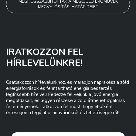
MEGHOSSZABBÍTOTTÁK A MEGÚJULÓ ERŐMŰVEK
MEGVALÓSÍTÁSI HATÁRIDEJÉT
IRATKOZZON FEL
HÍRLEVELÜNKRE!
Csatlakozzon hírlevelünkhöz, és maradjon naprakész a zöld
energiaforrások és fenntartható energia beszerzés
legfrissebb híreivel! Fedezze fel velünk a jövő energia
megoldásait, és legyen részese a zöld átmenet izgalmas
fejleményeinek. Iratkozzon fel most, hogy elsőként
értesüljön a legújabb innovációkról és lehetőségekről!