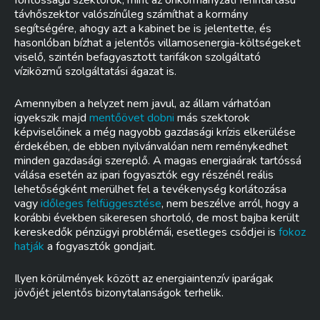
fontosságú szektorok, mint az önkormányzati fenntartású
távhőszektor valószínűleg számíthat a kormány
segítségére, ahogy azt a kabinet be is jelentette, és
hasonlóban bízhat a jelentős villamosenergia-költségeket
viselő, szintén befagyasztott tarifákon szolgáltató
víziközmű szolgáltatási ágazat is.
Amennyiben a helyzet nem javul, az állam várhatóan
igyekszik majd
mentőövet dobni
más szektorok
képviselőinek a még nagyobb gazdasági krízis elkerülése
érdekében, de ebben nyilvánvalóan nem reménykedhet
minden gazdasági szereplő. A magas energiaárak tartóssá
válása esetén az ipari fogyasztók egy részénél reális
lehetőségként merülhet fel a tevékenység korlátozása
vagy
időleges felfüggesztése
, nem beszélve arról, hogy a
korábbi években sikeresen shortoló, de most bajba került
kereskedők pénzügyi problémái, esetleges csődjei is
fokoz
hatják
a fogyasztók gondjait.
Ilyen körülmények között az energiaintenzív iparágak
jövőjét jelentős bizonytalanságok terhelik.