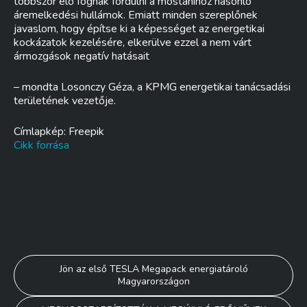
többször elő fognak fordulni a mostanihoz hasonló
áremelkedési hullámok. Emiatt minden szereplőnek
javaslom, hogy építse ki a képességet az energetikai
kockázatok kezelésére, elkerülve ezzel a nem várt
ármozgások negatív hatásait
– mondta Losonczy Géza, a KPMG energetikai tanácsadási
területének vezetője.
Címlapkép: Freepik
Cikk forrása
Bejegyzés
Jön az első TESLA Megapack energiatároló
Magyarországon
navigáció