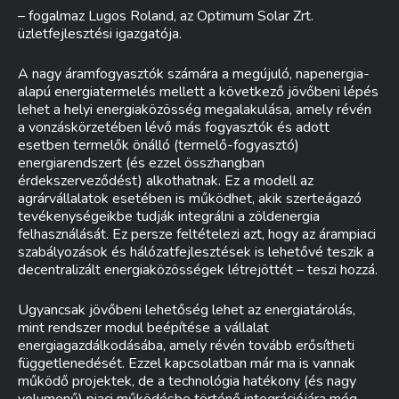
– fogalmaz Lugos Roland, az Optimum Solar Zrt.
üzletfejlesztési igazgatója.
A nagy áramfogyasztók számára a megújuló, napenergia-
alapú energiatermelés mellett a következő jövőbeni lépés
lehet a helyi energiaközösség megalakulása, amely révén
a vonzáskörzetében lévő más fogyasztók és adott
esetben termelők önálló (termelő-fogyasztó)
energiarendszert (és ezzel összhangban
érdekszerveződést) alkothatnak. Ez a modell az
agrárvállalatok esetében is működhet, akik szerteágazó
tevékenységeikbe tudják integrálni a zöldenergia
felhasználását. Ez persze feltételezi azt, hogy az árampiaci
szabályozások és hálózatfejlesztések is lehetővé teszik a
decentralizált energiaközösségek létrejöttét – teszi hozzá.
Ugyancsak jövőbeni lehetőség lehet az energiatárolás,
mint rendszer modul beépítése a vállalat
energiagazdálkodásába, amely révén tovább erősítheti
függetlenedését. Ezzel kapcsolatban már ma is vannak
működő projektek, de a technológia hatékony (és nagy
volumenű) piaci működésbe történő integrációjára még