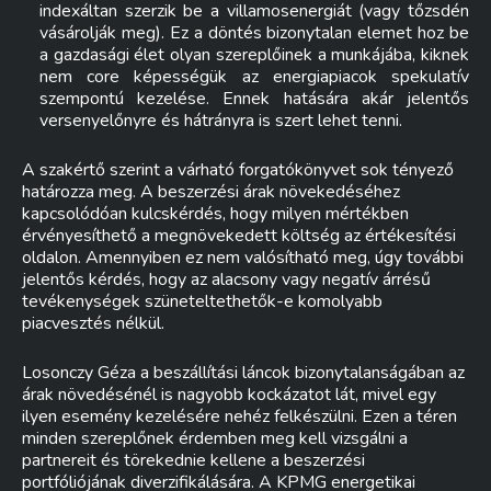
indexáltan szerzik be a villamosenergiát (vagy tőzsdén
vásárolják meg). Ez a döntés bizonytalan elemet hoz be
a gazdasági élet olyan szereplőinek a munkájába, kiknek
nem core képességük az energiapiacok spekulatív
szempontú kezelése. Ennek hatására akár jelentős
versenyelőnyre és hátrányra is szert lehet tenni.
A szakértő szerint a várható forgatókönyvet sok tényező
határozza meg. A beszerzési árak növekedéséhez
kapcsolódóan kulcskérdés, hogy milyen mértékben
érvényesíthető a megnövekedett költség az értékesítési
oldalon. Amennyiben ez nem valósítható meg, úgy további
jelentős kérdés, hogy az alacsony vagy negatív árrésű
tevékenységek szüneteltethetők-e komolyabb
piacvesztés nélkül.
Losonczy Géza a beszállítási láncok bizonytalanságában az
árak növedésénél is nagyobb kockázatot lát, mivel egy
ilyen esemény kezelésére nehéz felkészülni. Ezen a téren
minden szereplőnek érdemben meg kell vizsgálni a
partnereit és törekednie kellene a beszerzési
portfóliójának diverzifikálására. A KPMG energetikai