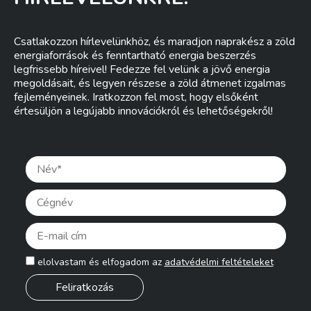
Csatlakozzon hírlevelünkhöz, és maradjon naprakész a zöld
energiaforrások és fenntartható energia beszerzés
legfrissebb híreivel! Fedezze fel velünk a jövő energia
megoldásait, és legyen részese a zöld átmenet izgalmas
fejleményeinek. Iratkozzon fel most, hogy elsőként
értesüljön a legújabb innovációkról és lehetőségekről!
Pleas
elolvastam és elfogadom az
adatvédelmi feltételeket