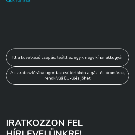
Cikk forrása
Bejegyzés
Itt a következő csapás: leállt az egyik nagy kínai akkugyár
navigáció
A sztratoszférába ugrottak csütörtökön a gáz- és áramárak,
rendkívüli EU-ülés jöhet
IRATKOZZON FEL
HÍRLEVELÜNKRE!