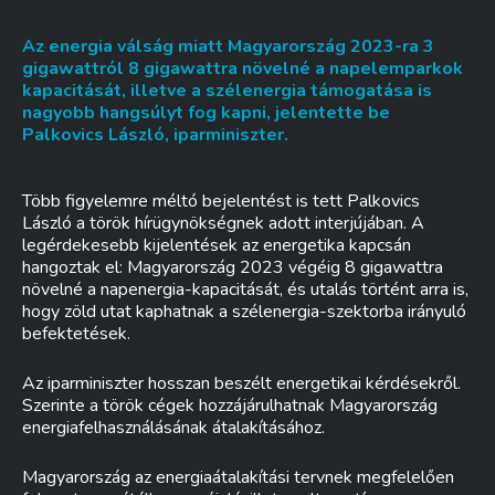
Az energia válság miatt
Magyarország 2023-ra 3
gigawattról 8 gigawattra növelné a napelemparkok
kapacitását, illetve a szélenergia támogatása is
nagyobb hangsúlyt fog kapni, jelentette be
Palkovics László, iparminiszter.
Több figyelemre méltó bejelentést is tett Palkovics
László a török hírügynökségnek adott interjújában. A
legérdekesebb kijelentések az energetika kapcsán
hangoztak el: Magyarország 2023 végéig 8 gigawattra
növelné a napenergia-kapacitását, és utalás történt arra is,
hogy zöld utat kaphatnak a szélenergia-szektorba irányuló
befektetések.
Az iparminiszter hosszan beszélt energetikai kérdésekről.
Szerinte a török cégek hozzájárulhatnak Magyarország
energiafelhasználásának átalakításához.
Magyarország az energiaátalakítási tervnek megfelelően