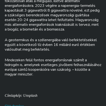
fokozatosan átáll a megújuló, illetve alternatív
energiaforrásokra. 2023 végére a napenergia-termelés
kapacitását 3 gigawattról 8 gigawattra növelné, ezt pedig
a szükséges berendezések magyarországi gyártása
esetén 20-24 gigawattra lehet felfuttatni. Magyarország
más alternatív energiaforrások kiaknázását is tervezi, mint
a biogáz, a biometán és a biomassza.
A geotermikus és a szélenergiába való befektetésekkel
együtt a következő tíz évben 16 milliárd euró értékben
valósulhat meg befektetés.
Mindezeken felül fontos energiaforrásnak számít a
hidrogén is, amelynek esetleges jövőbeni felhasználásához
európai szintű kooperációra van szükség. – közölte a
magyar miniszter.
Címlapkép: Unsplash