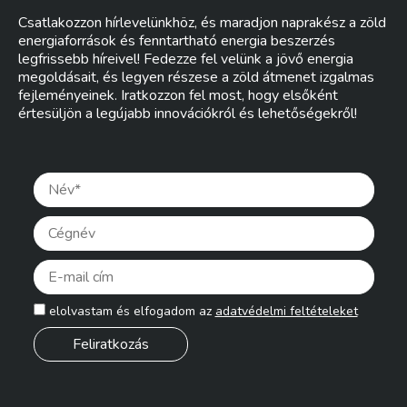
Csatlakozzon hírlevelünkhöz, és maradjon naprakész a zöld
energiaforrások és fenntartható energia beszerzés
legfrissebb híreivel! Fedezze fel velünk a jövő energia
megoldásait, és legyen részese a zöld átmenet izgalmas
fejleményeinek. Iratkozzon fel most, hogy elsőként
értesüljön a legújabb innovációkról és lehetőségekről!
Pleas
elolvastam és elfogadom az
adatvédelmi feltételeket