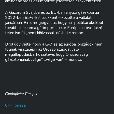
amikor az orosz gázimportot jelentősen csökkentették.
A Gazprom Svájcba és az EU-ba irányuló gázexportja
2022-ben 55%-kal csökkent – közölte a vállalat
januárban. Birol megjegyezte, hogy ha „politikai okokból”
tovább csökken a gázimport, akkor Európa a következő
télen ismét „némi kihívással” nézhet szembe.
Birol úgy vélte, hogy a G-7 és az európai országok nem
fognak visszalépni az Oroszországgal való
megállapodásba, hozzátéve, hogy Oroszország
gázsztorijának „vége”. „Vége van” – mondta.
Címlapkép: Freepik
Cikk forrása