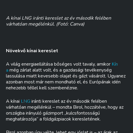
A kínai LNG iránti kereslet az év második felében
várhatóan megélénkül. (Fotó: Canva)
Növekvő kínai kereslet
A világ energiaellátása bőséges volt tavaly, amikor
Kín
a
még zárlat alatt volt, és a gazdasági tevékenység
lassulása miatt kevesebb olajat és gázt vásárolt. Ugyanez
azonban most már nem mondható el, és Európának idén
nehezebb téllel kell szembenéznie.
A kínai
LNG
iránti kereslet az év második felében
várhatóan megélénkül – mondta Birol, hozzátéve, hogy az
országba irányuló gázimport „kulcsfontosságú
meghatározója” a földgázpiacok keresletének.
Birol azonban úgy vélte, lehet egy jóslat is – az árak az