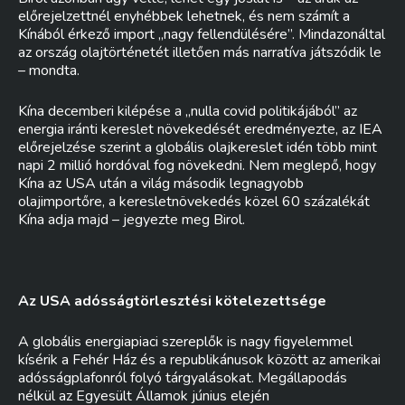
előrejelzettnél enyhébbek lehetnek, és nem számít a
Kínából érkező import „nagy fellendülésére”. Mindazonáltal
az ország olajtörténetét illetően más narratíva játszódik le
– mondta.
Kína decemberi kilépése a „nulla covid politikájából” az
energia iránti kereslet növekedését eredményezte, az IEA
előrejelzése szerint a globális olajkereslet idén több mint
napi 2 millió hordóval fog növekedni. Nem meglepő, hogy
Kína az USA után a világ második legnagyobb
olajimportőre, a keresletnövekedés közel 60 százalékát
Kína adja majd – jegyezte meg Birol.
Az USA adósságtörlesztési kötelezettsége
A globális energiapiaci szereplők is nagy figyelemmel
kísérik a Fehér Ház és a republikánusok között az amerikai
adósságplafonról folyó tárgyalásokat. Megállapodás
nélkül az Egyesült Államok június elején