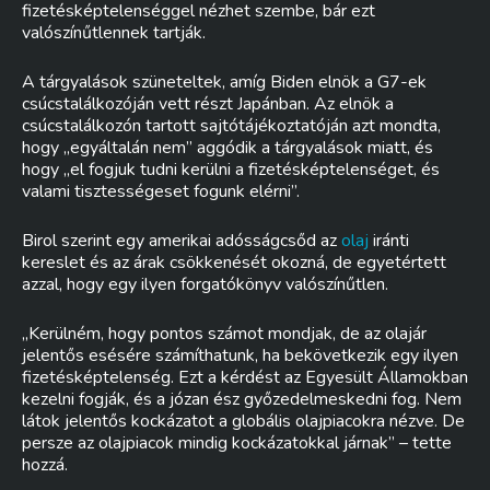
fizetésképtelenséggel nézhet szembe, bár ezt
valószínűtlennek tartják.
A tárgyalások szüneteltek, amíg Biden elnök a G7-ek
csúcstalálkozóján vett részt Japánban. Az elnök a
csúcstalálkozón tartott sajtótájékoztatóján azt mondta,
hogy „egyáltalán nem” aggódik a tárgyalások miatt, és
hogy „el fogjuk tudni kerülni a fizetésképtelenséget, és
valami tisztességeset fogunk elérni”.
Birol szerint egy amerikai adósságcsőd az
olaj
iránti
kereslet és az árak csökkenését okozná, de egyetértett
azzal, hogy egy ilyen forgatókönyv valószínűtlen.
„Kerülném, hogy pontos számot mondjak, de az olajár
jelentős esésére számíthatunk, ha bekövetkezik egy ilyen
fizetésképtelenség. Ezt a kérdést az Egyesült Államokban
kezelni fogják, és a józan ész győzedelmeskedni fog. Nem
látok jelentős kockázatot a globális olajpiacokra nézve. De
persze az olajpiacok mindig kockázatokkal járnak” – tette
hozzá.