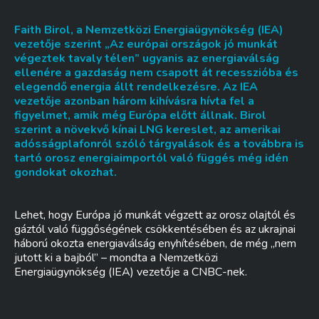
Faith Birol, a Nemzetközi Energiaügynökség (IEA)
vezetője szerint „Az európai országok jó munkát
végeztek tavaly télen” ugyanis az energiaválság
ellenére a gazdaság nem csapott át recesszióba és
elegendő energia állt rendelkezésre. Az IEA
vezetője azonban három kihívásra hívta fel a
figyelmet, amik még Európa előtt állnak. Birol
szerint a növekvő kínai LNG kereslet, az amerikai
adósságplafonról szóló tárgyalások és a továbbra is
tartó orosz energiaimportól való függés még idén
gondokat okozhat.
Lehet, hogy Európa jó munkát végzett az orosz olajtól és
gáztól való függőségének csökkentésében és az ukrajnai
háború okozta energiaválság enyhítésében, de még „nem
jutott ki a bajból” – mondta a Nemzetközi
Energiaügynökség (IEA) vezetője a CNBC-nek.