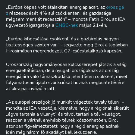
„Európa képes volt átalakítani energiapiacait, az
orosz gá
z
részesedését 4% alá csökkenteni, és gazdasága
mégsem ment át recesszión” – mondta Fatih Birol, az IEA
ügyvezető igazgatója a
CNBC-nek
május 21-én.
„Európa kibocsátása csökkent, és a gáztárolás nagyon
tisztességes szinten van” – jegyezte meg Birol a Japánban,
Hirosimában megrendezett G7-csúcstalálkozó kapcsán.
Oroszország hagyományosan kulcsszerepet játszik a világ
energiaellátásban, de a nyugati országoknak az ország
energiájára való támaszkodása jelentősen csökkent, mivel
folyamatosan újabb szankciókat hoznak megbüntetésére
az ukrajnai invázió miatt.
„Az európai országok jó munkát végeztek tavaly télen” –
mondta az IEA vezetője, kiemelve, hogy a régiónak sikerült
„égve tartania a villanyt” és távol tartani a téli válságot,
részben a vártnál enyhébb télnek köszönhetően. Birol
azonban figyelmeztetett, hogy a régió energiapiacának
idén még három fő akadályt kell leküzdenie.