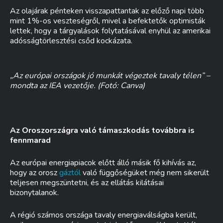
Az olajárak pénteken visszapattantak az előző napi több
mint 1%-os veszteségről, mivel a befektetők optimisták
lettek, hogy a tárgyalások folytatásával enyhül az amerikai
adósságtörlesztési csőd kockázata.
„Az európai országok jó munkát végeztek tavaly télen” –
mondta az IEA vezetője. (Fotó: Canva)
Az Oroszországra való támaszkodás továbbra is
fennmarad
Az európai energiapiacok előtt álló másik fő kihívás az,
hogy az orosz
gáztól
való függőségüket még nem sikerült
teljesen megszüntetni, és az ellátás kilátásai
bizonytalanok.
A régió számos országa tavaly energiaválságba került,