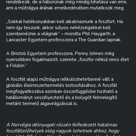
rendelkezik, de a háborúnak még mindig kihatása van erre,
ami a műtrágya árának emelkedésében mutatkozik meg.
„Sokkal hatékonyabban kell alkalmaznunk a foszfort. Ha
nem így teszünk, akkor súlyos nehézségekkel kell
szembenéznie a világnak” – mondta Phil Haygarth, a
Lancaster Egyetem professzora a The Guardian lapnak.
A Bristoli Egyetem professzora, Penny Johnes még
nyersebben fogalmazott, szerinte „foszfor nélkül nincs élet
a Földön.”
A foszfát alapú műtrágya nélkülözhetetlenné vált a
globális élelmiszertermelés biztosításához. A foszfát
megfogyatkozása azonban összefüggésbe hozható a
halállományt veszélyeztető és a bolygót felmelegítő
metánt termelő algavirágzással is.
A Norvégia délnyugati részén felfedezett hatalmas
foszfátlelőhelyek elég nagyok lehetnek ahhoz, hogy