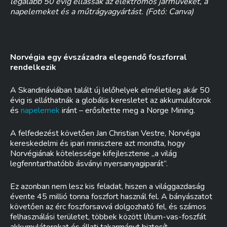
legalább 50 évig ellássák az elektromos járműveket, a
napelemeket és a műtrágyagyártást. (Fotó: Canva)
Norvégia egy évszázadra elegendő foszforral
rendelkezik
A Skandináviában talált új lelőhelyek elméletileg akár 50
évig is elláthatnák a globális keresletet az akkumulátorok
és
napelemek
iránt – erősítette meg a Norge Mining.
A felfedezést követően Jan Christian Vestre, Norvégia
kereskedelmi és ipari minisztere azt mondta, hogy
Norvégiának kötelessége kifejlesztenie „a világ
legfenntarthatóbb ásványi nyersanyagiparát”.
Ez azonban nem lesz kis feladat, hiszen a világgazdaság
évente 45 millió tonna foszfort használ fel. A bányászatot
követően az érc foszforsavvá dolgozható fel, és számos
felhasználási területet, többek között lítium-vas-foszfát