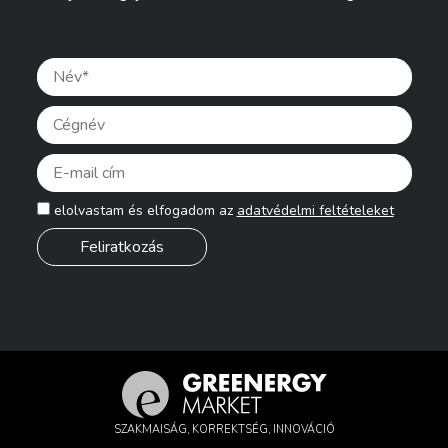
Pleas
elolvastam és elfogadom az
adatvédelmi feltételeket
SZAKMAISÁG, KORREKTSÉG, INNOVÁCIÓ