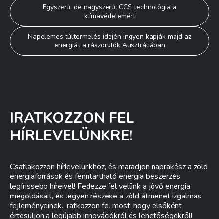
Bejegyzés
Egyszerű, de nagyszerű: CCS technológia a
klímavédelemért
navigáció
Napelemes túltermelés idején ingyen kapják majd az
energiát a rászorulók Ausztráliában
IRATKOZZON FEL
HÍRLEVELÜNKRE!
Csatlakozzon hírlevelünkhöz, és maradjon naprakész a zöld
energiaforrások és fenntartható energia beszerzés
legfrissebb híreivel! Fedezze fel velünk a jövő energia
megoldásait, és legyen részese a zöld átmenet izgalmas
fejleményeinek. Iratkozzon fel most, hogy elsőként
értesüljön a legújabb innovációkról és lehetőségekről!