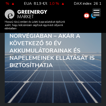
Skip
%
▲
EUA
81,9 €/t
1,0 %
▲
DAX index
26 140,13
to
content
HATALMAS ÁSVÁNYIANYAG-
Hosszú távú emberi és üzleti kapcsolatokat építünk
azért, hogy kölcsönösen segítsük egymást céljaink
KÉSZLETET FEDEZTEK FEL
elérésében
NORVÉGIÁBAN – AKÁR A
KÖVETKEZŐ 50 ÉV
AKKUMULÁTORAINAK ÉS
NAPELEMEINEK ELLÁTÁSÁT IS
BIZTOSÍTHATJA