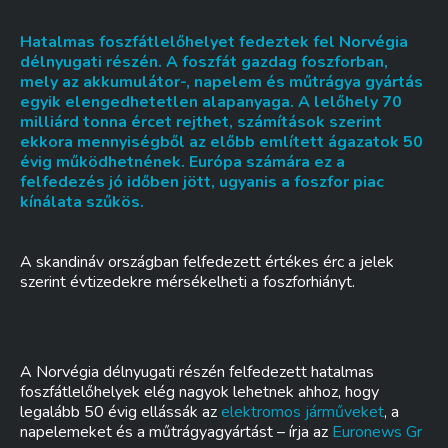
Hatalmas foszfátlelőhelyet fedeztek fel Norvégia
délnyugati részén. A foszfát gazdag foszforban,
mely az akkumulátor-, napelem és műtrágya gyártás
egyik elengedhetetlen alapanyaga. A lelőhely 70
milliárd tonna ércet rejthet, számítások szerint
ekkora mennyiségből az előbb említett ágazatok 50
évig működhetnének. Európa számára ez a
felfedezés jó időben jött, ugyanis a foszfor piac
kínálata szűkös.
A skandináv országban felfedezett értékes érc a jelek
szerint évtizedekre mérsékelheti a foszforhiányt.
A Norvégia délnyugati részén felfedezett hatalmas
foszfátlelőhelyek elég nagyok lehetnek ahhoz, hogy
legalább 50 évig ellássák az
elektromos járműveket
, a
napelemeket és a műtrágyagyártást – írja az
Euronews Gr