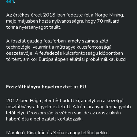
een
.
Az értékes ércet 2018-ban fedezte fel a Norge Mining,
majd májusban hozta nyilvánosságra, hogy 70 milliárd
tonna nyersanyagot talált.
A foszfát gazdag foszforban, amely számos zöld
technológia, valamint a műtrágya kulcsfontosságú
összetevője. A felfedezés kulcsfontosságú időpontban
történt, amikor Európa éppen ellátási problémákkal küzd.
Foszfáthiányra figyelmeztet az EU
2012-ben Hága jelentést adott ki, amelyben a közelgő
foszfáthiányra figyelmeztetett. A kémiai anyag legnagyobb
lelőhelye Oroszország kezében van, de az orosz-ukrán
háború óta a behozatalt korlátozzák.
Marokkó, Kína, Irán és Szíria is nagy lelőhelyekkel