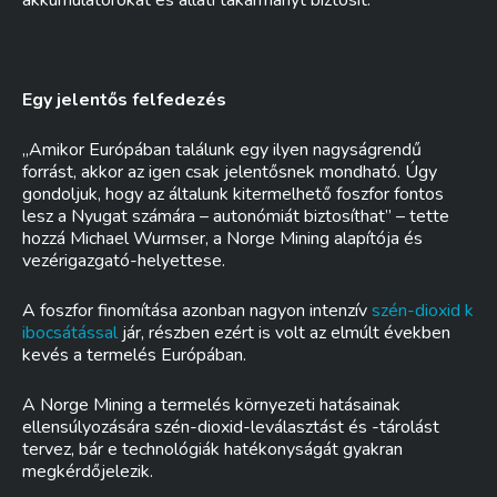
akkumulátorokat és állati takarmányt biztosít.
Egy jelentős felfedezés
„Amikor Európában találunk egy ilyen nagyságrendű
forrást, akkor az igen csak jelentősnek mondható. Úgy
gondoljuk, hogy az általunk kitermelhető foszfor fontos
lesz a Nyugat számára – autonómiát biztosíthat” – tette
hozzá Michael Wurmser, a Norge Mining alapítója és
vezérigazgató-helyettese.
A foszfor finomítása azonban nagyon intenzív
szén-dioxid k
ibocsátással
jár, részben ezért is volt az elmúlt években
kevés a termelés Európában.
A Norge Mining a termelés környezeti hatásainak
ellensúlyozására szén-dioxid-leválasztást és -tárolást
tervez, bár e technológiák hatékonyságát gyakran
megkérdőjelezik.